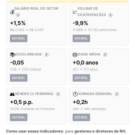
SALÁRIO REAL DO SETOR
VOLUME DE
💰
📈
CONTRATAÇÕES
I
I
+1,5%
-9,9%
R$ 2.500 → R$ 2.537
11.896 → 10.723 admissões
ESTÁVEL
ESTÁVEL
📚
🎂
ESCOLARIDADE
IDADE MÉDIA
I
I
-0,05
+0,0 anos
7,08 → 7,03 (índice)
37,1 → 37,1 anos
ESTÁVEL
ESTÁVEL
👥
🕐
GÊNERO (% FEMININO)
JORNADA SEMANAL
I
I
+0,5 p.p.
+0,2h
14,3% mulheres no trimestre
44h → 44h semanais
ESTÁVEL
ESTÁVEL
Como usar esses indicadores:
para
gestores e diretores de RH
,