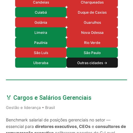
Candeias
Charqueadas
Cuiabá
Duque de Caxias
Goiânia
Guarulhos
Limeira
Nova Odessa
Paulínia
Rio Verde
São Luís
São Paulo
Uberaba
Outras cidades →
🏅 Cargos e Salários Gerenciais
Gestão e liderança • Brasil
Benchmark salarial de posições gerenciais no setor —
essencial para
diretores executivos, CEOs
e
consultores de
remuneração executiva
calibrarem pacotes de C-Level,