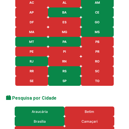
AC
AL
AM
AP
BA
CE
DF
ES
GO
MA
MG
MS
MT
PA
PB
PE
PI
PR
RJ
RN
RO
RR
RS
SC
SE
SP
TO
🏙️ Pesquisa por Cidade
Araucária
Betim
Brasília
Camaçari