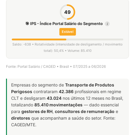
49
🎯 IPS - Índice Portal Salário do Segmento
i
Estável
Saldo: -638 • Rotatividade (intensidade de desligamento / movimento
total): 50,4% • Volume: 85.410
Fonte: Portal Salário / CAGED • Brasil • 07/2025 a 06/2026
Empresas do segmento de
Transporte de Produtos
Perigosos
contrataram
42.386
profissionais em regime
CLT e desligaram
43.024
nos últimos 12 meses no Brasil,
totalizando
85.410 movimentações
— dado essencial
para
gestores de RH
,
consultores de remuneração
e
diretores
que acompanham a saúde do setor. Fonte:
CAGED/MTE.