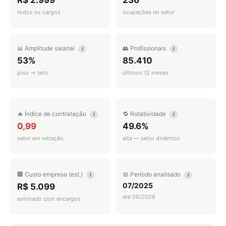
R$ 2.999
236
todos os cargos
ocupações no setor
📊 Amplitude salarial
👥 Profissionais
i
i
53%
85.410
piso → teto
últimos 12 meses
🔥 Índice de contratação
🔁 Rotatividade
i
i
0,99
49.6%
setor em retração
alta — setor dinâmico
🏢 Custo empresa (est.)
📅 Período analisado
i
i
07/2025
R$ 5.099
até 06/2026
estimado com encargos