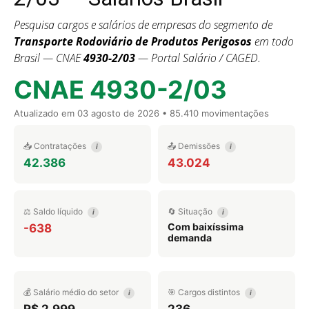
Pesquisa cargos e salários de empresas do segmento de
Transporte Rodoviário de Produtos Perigosos
em todo
Brasil — CNAE
4930-2/03
— Portal Salário / CAGED.
CNAE 4930-2/03
Atualizado em
03 agosto de 2026
• 85.410 movimentações
📥 Contratações
📤 Demissões
i
i
42.386
43.024
⚖️ Saldo líquido
🔄 Situação
i
i
Com baixíssima
-638
demanda
💰 Salário médio do setor
🎯 Cargos distintos
i
i