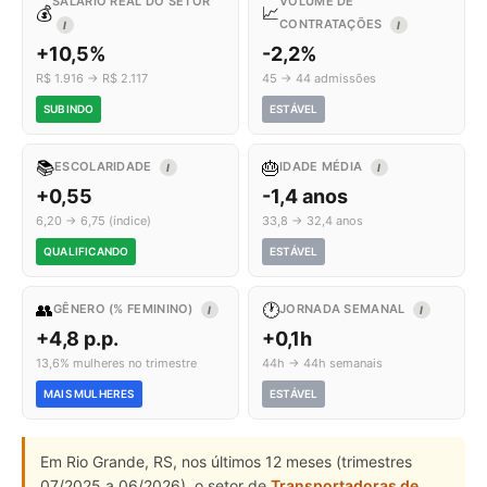
SALÁRIO REAL DO SETOR
VOLUME DE
💰
📈
CONTRATAÇÕES
I
I
+10,5%
-2,2%
R$ 1.916 → R$ 2.117
45 → 44 admissões
SUBINDO
ESTÁVEL
📚
🎂
ESCOLARIDADE
IDADE MÉDIA
I
I
+0,55
-1,4 anos
6,20 → 6,75 (índice)
33,8 → 32,4 anos
QUALIFICANDO
ESTÁVEL
👥
🕐
GÊNERO (% FEMININO)
JORNADA SEMANAL
I
I
+4,8 p.p.
+0,1h
13,6% mulheres no trimestre
44h → 44h semanais
MAIS MULHERES
ESTÁVEL
Em Rio Grande, RS, nos últimos 12 meses (trimestres
07/2025 a 06/2026), o setor de
Transportadoras de