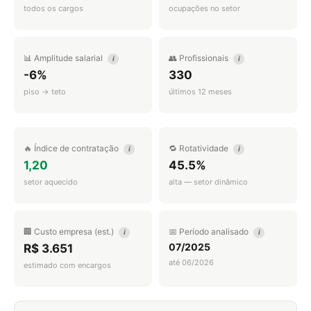
todos os cargos
ocupações no setor
📊 Amplitude salarial
👥 Profissionais
i
i
-6%
330
piso → teto
últimos 12 meses
🔥 Índice de contratação
🔁 Rotatividade
i
i
1,20
45.5%
setor aquecido
alta — setor dinâmico
🏢 Custo empresa (est.)
📅 Período analisado
i
i
07/2025
R$ 3.651
até 06/2026
estimado com encargos