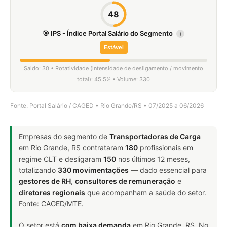
48
🎯 IPS - Índice Portal Salário do Segmento
i
Estável
Saldo: 30 • Rotatividade (intensidade de desligamento / movimento
total): 45,5% • Volume: 330
Fonte: Portal Salário / CAGED • Rio Grande/RS • 07/2025 a 06/2026
Empresas do segmento de
Transportadoras de Carga
em Rio Grande, RS contrataram
180
profissionais em
regime CLT e desligaram
150
nos últimos 12 meses,
totalizando
330 movimentações
— dado essencial para
gestores de RH
,
consultores de remuneração
e
diretores regionais
que acompanham a saúde do setor.
Fonte: CAGED/MTE.
O setor está
com baixa demanda
em Rio Grande, RS. No