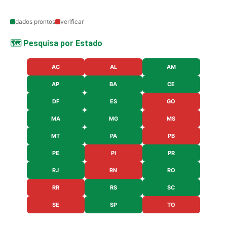
dados prontos
verificar
🗺️ Pesquisa por Estado
AC
AL
AM
AP
BA
CE
DF
ES
GO
MA
MG
MS
MT
PA
PB
PE
PI
PR
RJ
RN
RO
RR
RS
SC
SE
SP
TO