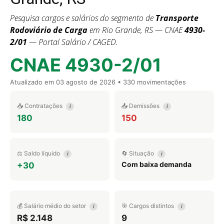
Pesquisa cargos e salários do segmento de
Transporte
Rodoviário de Carga
em Rio Grande, RS — CNAE
4930-
2/01
— Portal Salário / CAGED.
CNAE 4930-2/01
Atualizado em
03 agosto de 2026
• 330 movimentações
📥 Contratações
📤 Demissões
i
i
180
150
⚖️ Saldo líquido
🔄 Situação
i
i
Com baixa demanda
+30
💰 Salário médio do setor
🎯 Cargos distintos
i
i
R$ 2.148
9