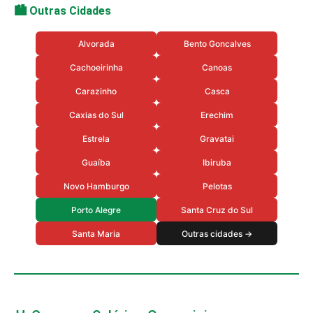
🏙️ Outras Cidades
Alvorada
Bento Goncalves
Cachoeirinha
Canoas
Carazinho
Casca
Caxias do Sul
Erechim
Estrela
Gravatai
Guaíba
Ibiruba
Novo Hamburgo
Pelotas
Porto Alegre
Santa Cruz do Sul
Santa Maria
Outras cidades →