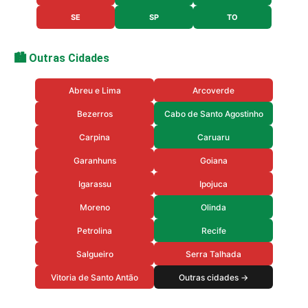
SE
SP
TO
🏙️ Outras Cidades
Abreu e Lima
Arcoverde
Bezerros
Cabo de Santo Agostinho
Carpina
Caruaru
Garanhuns
Goiana
Igarassu
Ipojuca
Moreno
Olinda
Petrolina
Recife
Salgueiro
Serra Talhada
Vitoria de Santo Antão
Outras cidades →