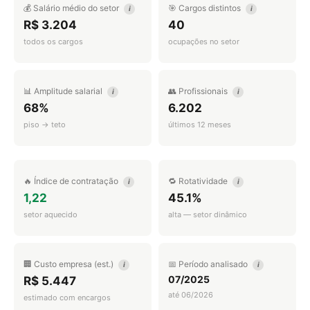
💰 Salário médio do setor
🎯 Cargos distintos
i
i
R$ 3.204
40
todos os cargos
ocupações no setor
📊 Amplitude salarial
👥 Profissionais
i
i
68%
6.202
piso → teto
últimos 12 meses
🔥 Índice de contratação
🔁 Rotatividade
i
i
1,22
45.1%
setor aquecido
alta — setor dinâmico
🏢 Custo empresa (est.)
📅 Período analisado
i
i
07/2025
R$ 5.447
até 06/2026
estimado com encargos