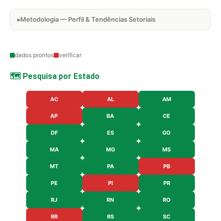
Metodologia — Perfil & Tendências Setoriais
dados prontos
verificar
🗺️ Pesquisa por Estado
AC
AL
AM
AP
BA
CE
DF
ES
GO
MA
MG
MS
MT
PA
PB
PE
PI
PR
RJ
RN
RO
RR
RS
SC