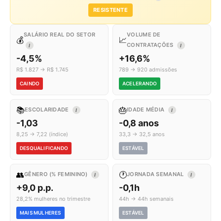
RESISTENTE
SALÁRIO REAL DO SETOR
VOLUME DE
💰
📈
CONTRATAÇÕES
I
I
-4,5%
+16,6%
R$ 1.827 → R$ 1.745
789 → 920 admissões
CAINDO
ACELERANDO
📚
🎂
ESCOLARIDADE
IDADE MÉDIA
I
I
-1,03
-0,8 anos
8,25 → 7,22 (índice)
33,3 → 32,5 anos
DESQUALIFICANDO
ESTÁVEL
👥
🕐
GÊNERO (% FEMININO)
JORNADA SEMANAL
I
I
+9,0 p.p.
-0,1h
28,2% mulheres no trimestre
44h → 44h semanais
MAIS MULHERES
ESTÁVEL