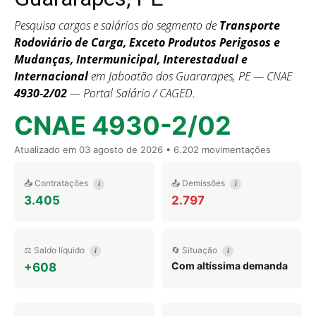
Pesquisa cargos e salários do segmento de
Transporte
Rodoviário de Carga, Exceto Produtos Perigosos e
Mudanças, Intermunicipal, Interestadual e
Internacional
em Jaboatão dos Guararapes, PE — CNAE
4930-2/02
— Portal Salário / CAGED.
CNAE 4930-2/02
Atualizado em
03 agosto de 2026
• 6.202 movimentações
📥 Contratações
📤 Demissões
i
i
3.405
2.797
⚖️ Saldo líquido
🔄 Situação
i
i
Com altíssima demanda
+608