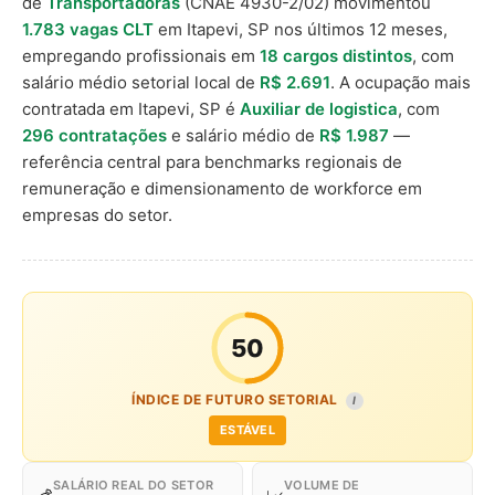
de
Transportadoras
(CNAE 4930-2/02) movimentou
1.783 vagas CLT
em Itapevi, SP nos últimos 12 meses,
empregando profissionais em
18 cargos distintos
, com
salário médio setorial local de
R$ 2.691
. A ocupação mais
contratada em Itapevi, SP é
Auxiliar de logistica
, com
296 contratações
e salário médio de
R$ 1.987
—
referência central para benchmarks regionais de
remuneração e dimensionamento de workforce em
empresas do setor.
50
ÍNDICE DE FUTURO SETORIAL
I
ESTÁVEL
SALÁRIO REAL DO SETOR
VOLUME DE