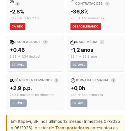
💰
📈
CONTRATAÇÕES
I
I
-2,8%
-36,8%
R$ 2.191 → R$ 2.130
280 → 177 admissões
CAINDO
DESACELERANDO
📚
🎂
ESCOLARIDADE
IDADE MÉDIA
I
I
+0,46
-1,2 anos
6,88 → 7,34 (índice)
33,4 → 32,2 anos
ESTÁVEL
ESTÁVEL
👥
🕐
GÊNERO (% FEMININO)
JORNADA SEMANAL
I
I
+2,9 p.p.
+0,0h
25,4% mulheres no trimestre
44h → 44h semanais
ESTÁVEL
ESTÁVEL
Em Itapevi, SP, nos últimos 12 meses (trimestres 07/2025
a 06/2026), o setor de
Transportadoras
apresentou as