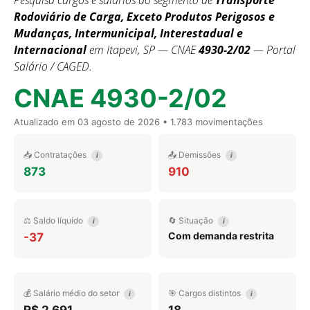
Pesquisa cargos e salários do segmento de
Transporte
Rodoviário de Carga, Exceto Produtos Perigosos e
Mudanças, Intermunicipal, Interestadual e
Internacional
em Itapevi, SP — CNAE
4930-2/02
— Portal
Salário / CAGED.
CNAE 4930-2/02
Atualizado em
03 agosto de 2026
• 1.783 movimentações
📥 Contratações
📤 Demissões
i
i
873
910
⚖️ Saldo líquido
🔄 Situação
i
i
Com demanda restrita
-37
💰 Salário médio do setor
🎯 Cargos distintos
i
i