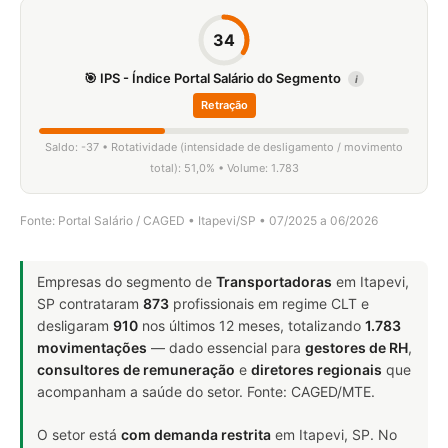
34
🎯 IPS - Índice Portal Salário do Segmento
i
Retração
Saldo: -37 • Rotatividade (intensidade de desligamento / movimento
total): 51,0% • Volume: 1.783
Fonte: Portal Salário / CAGED • Itapevi/SP • 07/2025 a 06/2026
Empresas do segmento de
Transportadoras
em Itapevi,
SP contrataram
873
profissionais em regime CLT e
desligaram
910
nos últimos 12 meses, totalizando
1.783
movimentações
— dado essencial para
gestores de RH
,
consultores de remuneração
e
diretores regionais
que
acompanham a saúde do setor. Fonte: CAGED/MTE.
O setor está
com demanda restrita
em Itapevi, SP. No