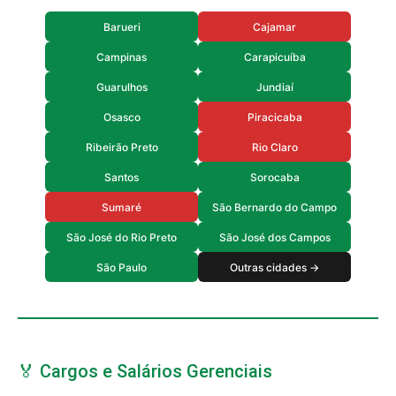
Barueri
Cajamar
Campinas
Carapicuíba
Guarulhos
Jundiaí
Osasco
Piracicaba
Ribeirão Preto
Rio Claro
Santos
Sorocaba
Sumaré
São Bernardo do Campo
São José do Rio Preto
São José dos Campos
São Paulo
Outras cidades →
🏅 Cargos e Salários Gerenciais