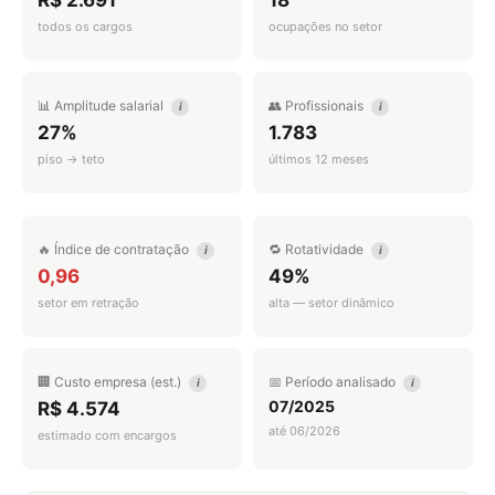
R$ 2.691
18
todos os cargos
ocupações no setor
📊 Amplitude salarial
👥 Profissionais
i
i
27%
1.783
piso → teto
últimos 12 meses
🔥 Índice de contratação
🔁 Rotatividade
i
i
0,96
49%
setor em retração
alta — setor dinâmico
🏢 Custo empresa (est.)
📅 Período analisado
i
i
07/2025
R$ 4.574
até 06/2026
estimado com encargos