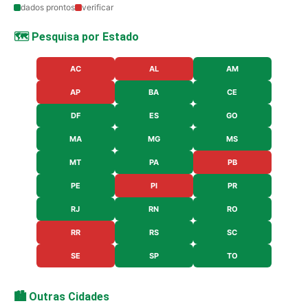
dados prontos
verificar
🗺️ Pesquisa por Estado
AC
AL
AM
AP
BA
CE
DF
ES
GO
MA
MG
MS
MT
PA
PB
PE
PI
PR
RJ
RN
RO
RR
RS
SC
SE
SP
TO
🏙️ Outras Cidades