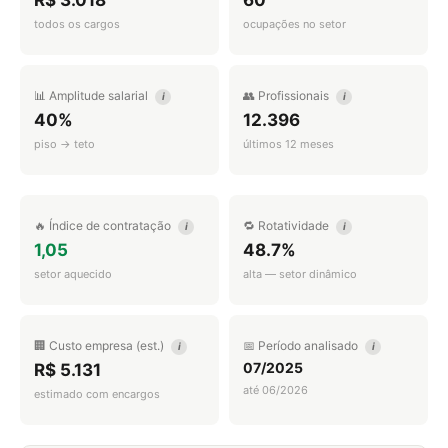
R$ 3.018
60
todos os cargos
ocupações no setor
📊 Amplitude salarial
👥 Profissionais
i
i
40%
12.396
piso → teto
últimos 12 meses
🔥 Índice de contratação
🔁 Rotatividade
i
i
1,05
48.7%
setor aquecido
alta — setor dinâmico
🏢 Custo empresa (est.)
📅 Período analisado
i
i
07/2025
R$ 5.131
até 06/2026
estimado com encargos