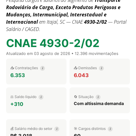
Pesquisa cargos e salários do segmento de
Transporte
Rodoviário de Carga, Exceto Produtos Perigosos e
Mudanças, Intermunicipal, Interestadual e
Internacional
em Itajaí, SC — CNAE
4930-2/02
— Portal
Salário / CAGED.
CNAE 4930-2/02
Atualizado em
03 agosto de 2026
• 12.396 movimentações
📥 Contratações
📤 Demissões
i
i
6.353
6.043
⚖️ Saldo líquido
🔄 Situação
i
i
Com altíssima demanda
+310
💰 Salário médio do setor
🎯 Cargos distintos
i
i