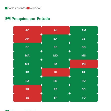
dados prontos
verificar
🗺️ Pesquisa por Estado
AC
AL
AM
AP
BA
CE
DF
ES
GO
MA
MG
MS
MT
PA
PB
PE
PI
PR
RJ
RN
RO
RR
RS
SC
SE
SP
TO