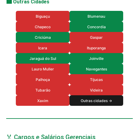
🏙️ Outras Cidades
Biguaçu
Blumenau
Chapeco
Concordia
Criciúma
Gaspar
Icara
Ituporanga
Jaraguá do Sul
Joinville
Lauro Muller
Navegantes
Palhoça
Tijucas
Tubarão
Videira
Xaxim
Outras cidades →
🏅 Cargos e Salários Gerenciais