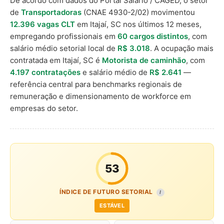
De acordo com dados do Portal Salário / CAGED, o setor
de
Transportadoras
(CNAE 4930-2/02) movimentou
12.396 vagas CLT
em Itajaí, SC nos últimos 12 meses,
empregando profissionais em
60 cargos distintos
, com
salário médio setorial local de
R$ 3.018
. A ocupação mais
contratada em Itajaí, SC é
Motorista de caminhão
, com
4.197 contratações
e salário médio de
R$ 2.641
—
referência central para benchmarks regionais de
remuneração e dimensionamento de workforce em
empresas do setor.
53
ÍNDICE DE FUTURO SETORIAL
I
ESTÁVEL