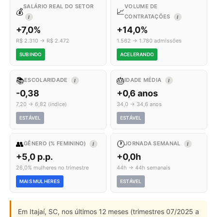
SALÁRIO REAL DO SETOR
VOLUME DE
💰
📈
CONTRATAÇÕES
I
I
+7,0%
+14,0%
R$ 2.310 → R$ 2.472
1.562 → 1.780 admissões
SUBINDO
ACELERANDO
📚
🎂
ESCOLARIDADE
IDADE MÉDIA
I
I
-0,38
+0,6 anos
7,20 → 6,82 (índice)
34,0 → 34,6 anos
ESTÁVEL
ESTÁVEL
👥
🕐
GÊNERO (% FEMININO)
JORNADA SEMANAL
I
I
+5,0 p.p.
+0,0h
26,0% mulheres no trimestre
44h → 44h semanais
MAIS MULHERES
ESTÁVEL
Em Itajaí, SC, nos últimos 12 meses (trimestres 07/2025 a