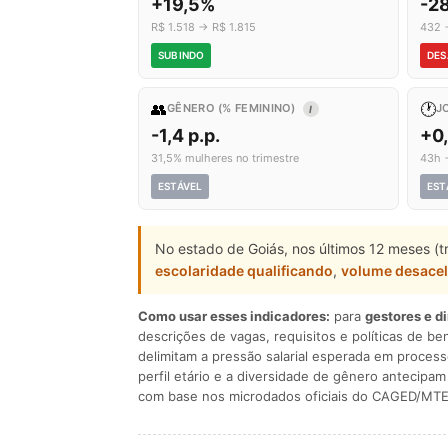
+19,5%
-2
R$ 1.518 → R$ 1.815
432 
SUBINDO
DES
👥
🕐
GÊNERO (% FEMININO)
J
I
-1,4 p.p.
+0
31,5% mulheres no trimestre
43h 
ESTÁVEL
EST
No estado de Goiás, nos últimos 12 meses (t
escolaridade qualificando
,
volume desace
Como usar esses indicadores:
para
gestores e d
descrições de vagas, requisitos e políticas de be
delimitam a pressão salarial esperada em process
perfil etário e a diversidade de gênero antecip
com base nos microdados oficiais do CAGED/MTE