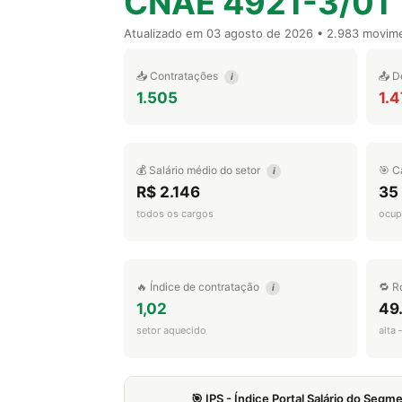
CNAE 4921-3/01
Atualizado em
03 agosto de 2026
• 2.983 movim
📥 Contratações
📤 D
i
1.505
1.
💰 Salário médio do setor
🎯 C
i
R$ 2.146
35
todos os cargos
ocup
🔥 Índice de contratação
🔁 R
i
1,02
49
setor aquecido
alta
🎯 IPS - Índice Portal Salário do Seg