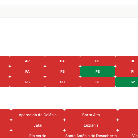
AP
BA
CE
DF
PA
PB
PE
PI
RS
SC
SE
SP
Aparecida de Goiânia
Barro Alto
Jatai
Luziânia
Rio Verde
Santo Antônio do Descoberto
Vic