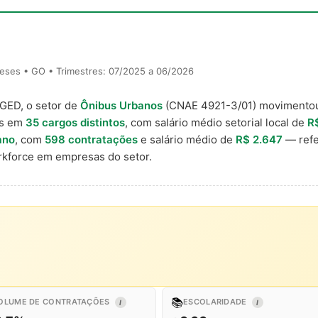
eses • GO • Trimestres: 07/2025 a 06/2026
AGED, o setor de
Ônibus Urbanos
(CNAE 4921-3/01) moviment
is em
35 cargos distintos
, com salário médio setorial local de
R
ano
, com
598 contratações
e salário médio de
R$ 2.647
— refe
kforce em empresas do setor.
📚
OLUME DE CONTRATAÇÕES
ESCOLARIDADE
I
I