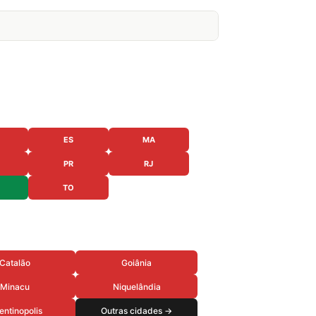
ES
MA
PR
RJ
TO
Catalão
Goiânia
Minacu
Niquelândia
entinopolis
Outras cidades →