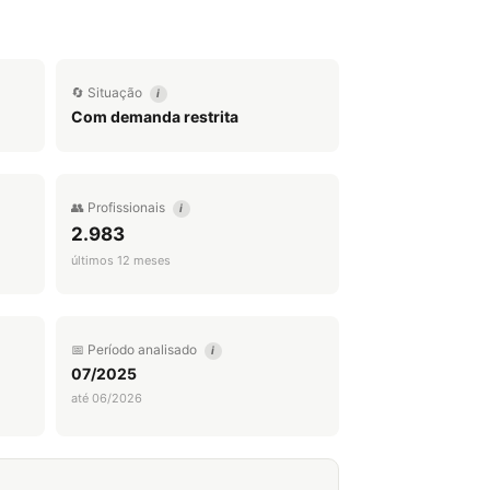
🔄 Situação
i
Com demanda restrita
👥 Profissionais
i
2.983
últimos 12 meses
📅 Período analisado
i
07/2025
até 06/2026