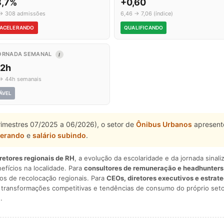
8,7%
+0,60
→ 308 admissões
6,46 → 7,06 (índice)
ACELERANDO
QUALIFICANDO
ORNADA SEMANAL
I
,2h
→ 44h semanais
ÁVEL
rimestres 07/2025 a 06/2026), o setor de
Ônibus Urbanos
apresento
lerando
e
salário subindo
.
iretores regionais de RH
, a evolução da escolaridade e da jornada sina
nefícios na localidade. Para
consultores de remuneração e headhunters
os de recolocação regionais. Para
CEOs, diretores executivos e estrat
am transformações competitivas e tendências de consumo do próprio seto
.