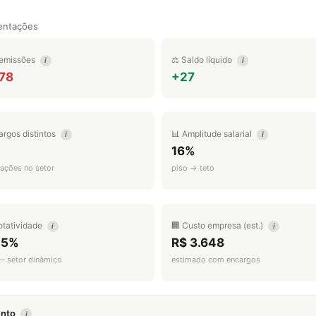
entações
emissões
⚖️ Saldo líquido
i
i
478
+27
argos distintos
📊 Amplitude salarial
i
i
16%
ações no setor
piso → teto
otatividade
🏢 Custo empresa (est.)
i
i
.5%
R$ 3.648
 — setor dinâmico
estimado com encargos
mento
i