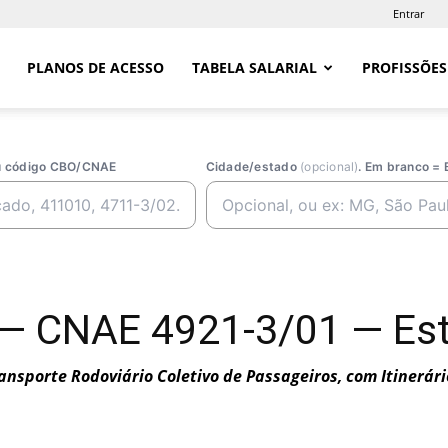
Entrar
PLANOS DE ACESSO
TABELA SALARIAL
PROFISSÕES
ou código CBO/CNAE
Cidade/estado
(opcional)
. Em branco = 
— CNAE 4921-3/01 — Est
ansporte Rodoviário Coletivo de Passageiros, com Itinerári