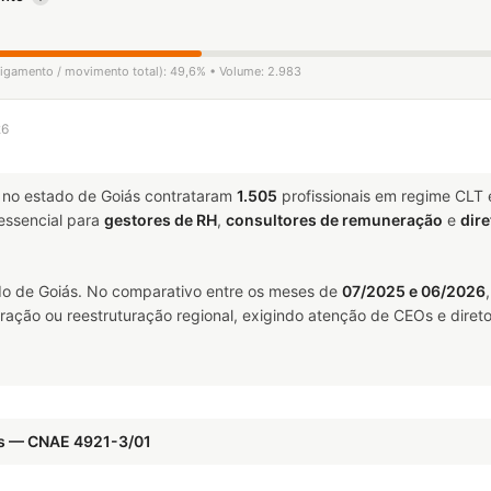
sligamento / movimento total): 49,6% • Volume: 2.983
26
no estado de Goiás contrataram
1.505
profissionais em regime CLT
ssencial para
gestores de RH
,
consultores de remuneração
e
dire
o de Goiás. No comparativo entre os meses de
07/2025 e 06/2026
ração ou reestruturação regional, exigindo atenção de CEOs e direto
os — CNAE 4921-3/01