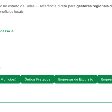
or no estado de Goiás — referência direta para
gestores regionais d
nefícios locais.
 acesso →
ar
Municipal)
Ônibus Fretados
Empresas de Excursão
Empres