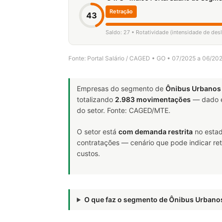
Retração
43
Saldo: 27 • Rotatividade (intensidade de de
Fonte: Portal Salário / CAGED • GO • 07/2025 a 06/20
Empresas do segmento de
Ônibus Urbanos
totalizando
2.983 movimentações
— dado e
do setor. Fonte: CAGED/MTE.
O setor está
com demanda restrita
no estad
contratações — cenário que pode indicar ret
custos.
O que faz o segmento de Ônibus Urban