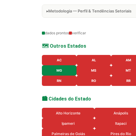
Metodologia — Perfil & Tendências Setoriais
dados prontos
verificar
🗺️ Outros Estados
AC
AL
AM
MG
MS
MT
RN
RO
RR
🏙️ Cidades do Estado
Alto Horizonte
Anápolis
Ipameri
Itapaci
Palmeiras de Goiás
Pires do Rio