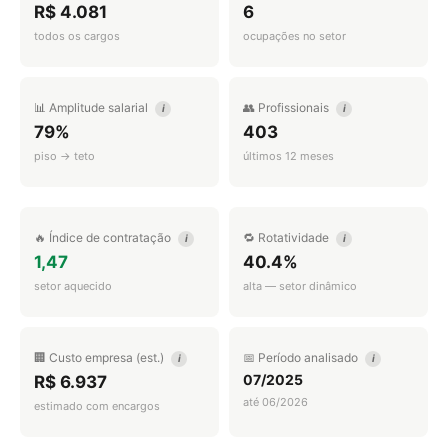
R$ 4.081
6
todos os cargos
ocupações no setor
📊 Amplitude salarial
👥 Profissionais
i
i
79%
403
piso → teto
últimos 12 meses
🔥 Índice de contratação
🔁 Rotatividade
i
i
1,47
40.4%
setor aquecido
alta — setor dinâmico
🏢 Custo empresa (est.)
📅 Período analisado
i
i
07/2025
R$ 6.937
até 06/2026
estimado com encargos