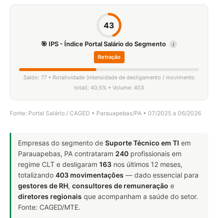
43
🎯 IPS - Índice Portal Salário do Segmento
i
Retração
Saldo: 77 • Rotatividade (intensidade de desligamento / movimento
total): 40,5% • Volume: 403
Fonte: Portal Salário / CAGED • Parauapebas/PA • 07/2025 a 06/2026
Empresas do segmento de
Suporte Técnico em TI
em
Parauapebas, PA contrataram
240
profissionais em
regime CLT e desligaram
163
nos últimos 12 meses,
totalizando
403 movimentações
— dado essencial para
gestores de RH
,
consultores de remuneração
e
diretores regionais
que acompanham a saúde do setor.
Fonte: CAGED/MTE.