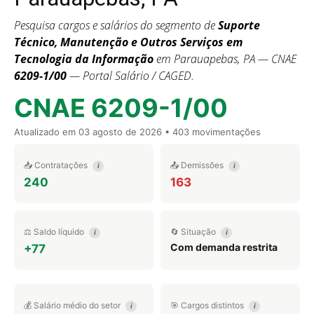
Pesquisa cargos e salários do segmento de
Suporte
Técnico, Manutenção e Outros Serviços em
Tecnologia da Informação
em Parauapebas, PA — CNAE
6209-1/00
— Portal Salário / CAGED.
CNAE 6209-1/00
Atualizado em
03 agosto de 2026
• 403 movimentações
📥 Contratações
📤 Demissões
i
i
240
163
⚖️ Saldo líquido
🔄 Situação
i
i
Com demanda restrita
+77
💰 Salário médio do setor
🎯 Cargos distintos
i
i