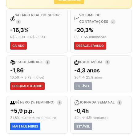
SALÁRIO REAL DO SETOR
VOLUME DE
💰
📈
CONTRATAÇÕES
I
I
-16,3%
-20,3%
R$ 2.500 → R$ 2.093
69 → 55 admissões
CAINDO
DESACELERANDO
📚
🎂
ESCOLARIDADE
IDADE MÉDIA
I
I
-1,86
-4,3 anos
10,59 → 8,73 (índice)
30,1 → 25,8 anos
DESQUALIFICANDO
ESTÁVEL
👥
🕐
GÊNERO (% FEMININO)
JORNADA SEMANAL
I
I
+5,9 p.p.
-0,4h
21,8% mulheres no trimestre
44h → 43h semanais
MAIS MULHERES
ESTÁVEL