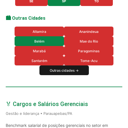
SE
SP
TO
🏙️ Outras Cidades
Altamira
Ananindeua
Belém
Mae do Rio
Marabá
Paragominas
Santarém
Tome-Acu
Outras cidades →
🏅 Cargos e Salários Gerenciais
Gestão e liderança • Parauapebas/PA
Benchmark salarial de posições gerenciais no setor em