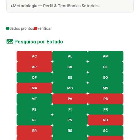
Metodologia — Perfil & Tendências Setoriais
dados prontos
verificar
🗺️ Pesquisa por Estado
AC
AL
AM
AP
BA
CE
DF
ES
GO
MA
MG
MS
MT
PA
PB
PE
PI
PR
RJ
RN
RO
RR
RS
SC