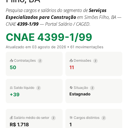
Pesquisa cargos e salários do segmento de
Serviços
Especializados para Construção
em Simões Filho, BA —
CNAE
4399-1/99
— Portal Salário / CAGED.
CNAE 4399-1/99
Atualizado em
03 agosto de 2026
• 61 movimentações
📥 Contratações
📤 Demissões
i
i
50
11
⚖️ Saldo líquido
🔄 Situação
i
i
Estagnado
+39
💰 Salário médio do setor
🎯 Cargos distintos
i
i
R$ 1.718
1