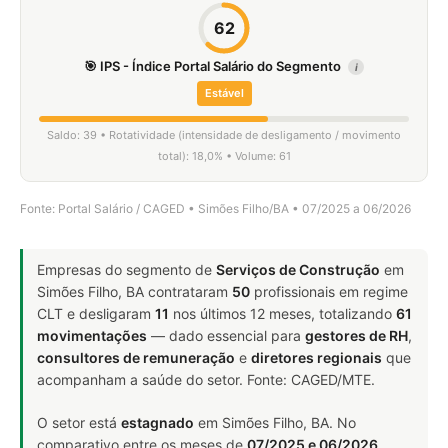
62
🎯 IPS - Índice Portal Salário do Segmento
i
Estável
Saldo: 39 • Rotatividade (intensidade de desligamento / movimento
total): 18,0% • Volume: 61
Fonte: Portal Salário / CAGED • Simões Filho/BA • 07/2025 a 06/2026
Empresas do segmento de
Serviços de Construção
em
Simões Filho, BA contrataram
50
profissionais em regime
CLT e desligaram
11
nos últimos 12 meses, totalizando
61
movimentações
— dado essencial para
gestores de RH
,
consultores de remuneração
e
diretores regionais
que
acompanham a saúde do setor. Fonte: CAGED/MTE.
O setor está
estagnado
em Simões Filho, BA. No
comparativo entre os meses de
07/2025 e 06/2026
,