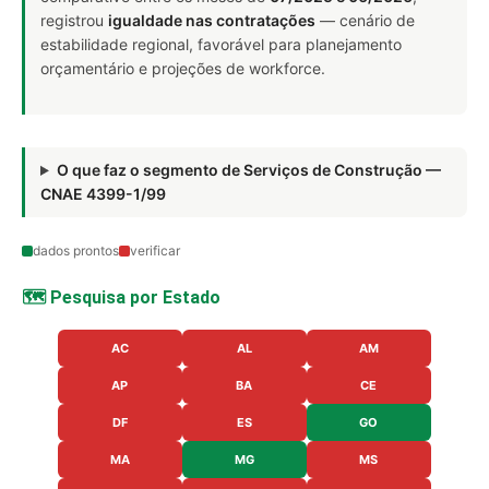
registrou
igualdade nas contratações
— cenário de
estabilidade regional, favorável para planejamento
orçamentário e projeções de workforce.
O que faz o segmento de Serviços de Construção —
CNAE 4399-1/99
dados prontos
verificar
🗺️ Pesquisa por Estado
AC
AL
AM
AP
BA
CE
DF
ES
GO
MA
MG
MS