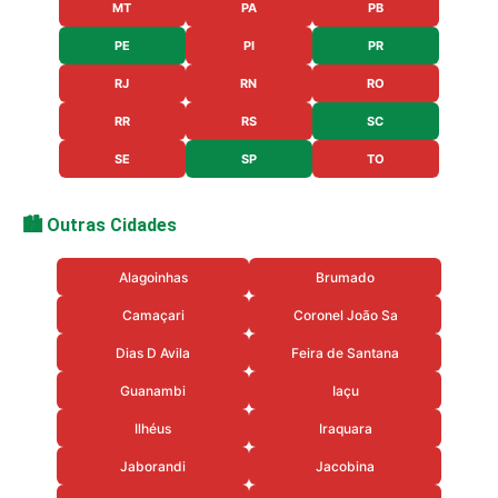
MT
PA
PB
PE
PI
PR
RJ
RN
RO
RR
RS
SC
SE
SP
TO
🏙️ Outras Cidades
Alagoinhas
Brumado
Camaçari
Coronel João Sa
Dias D Avila
Feira de Santana
Guanambi
Iaçu
Ilhéus
Iraquara
Jaborandi
Jacobina