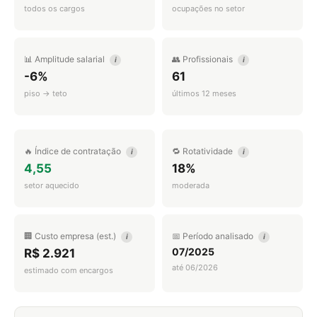
todos os cargos
ocupações no setor
📊 Amplitude salarial
👥 Profissionais
i
i
-6%
61
piso → teto
últimos 12 meses
🔥 Índice de contratação
🔁 Rotatividade
i
i
4,55
18%
setor aquecido
moderada
🏢 Custo empresa (est.)
📅 Período analisado
i
i
07/2025
R$ 2.921
até 06/2026
estimado com encargos