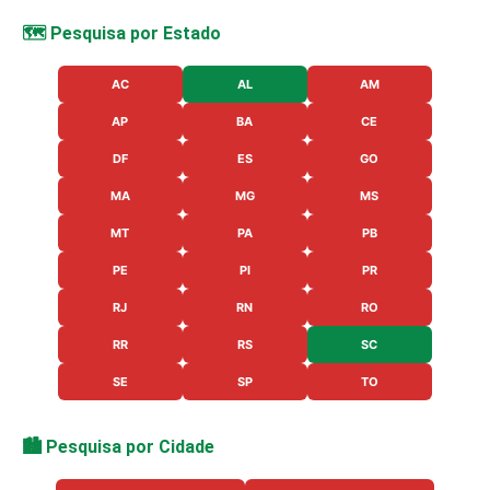
🗺️ Pesquisa por Estado
AC
AL
AM
AP
BA
CE
DF
ES
GO
MA
MG
MS
MT
PA
PB
PE
PI
PR
RJ
RN
RO
RR
RS
SC
SE
SP
TO
🏙️ Pesquisa por Cidade