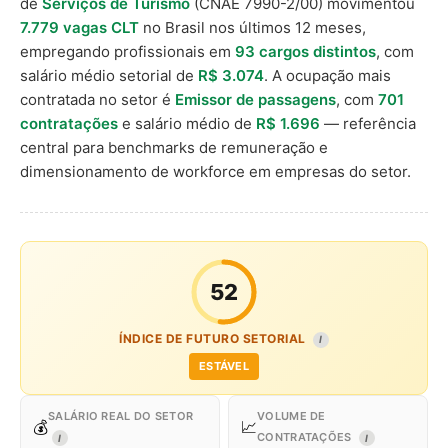
de
Serviços de Turismo
(CNAE 7990-2/00) movimentou
7.779 vagas CLT
no Brasil nos últimos 12 meses,
empregando profissionais em
93 cargos distintos
, com
salário médio setorial de
R$ 3.074
. A ocupação mais
contratada no setor é
Emissor de passagens
, com
701
contratações
e salário médio de
R$ 1.696
— referência
central para benchmarks de remuneração e
dimensionamento de workforce em empresas do setor.
52
ÍNDICE DE FUTURO SETORIAL
I
ESTÁVEL
SALÁRIO REAL DO SETOR
VOLUME DE
💰
📈
CONTRATAÇÕES
I
I