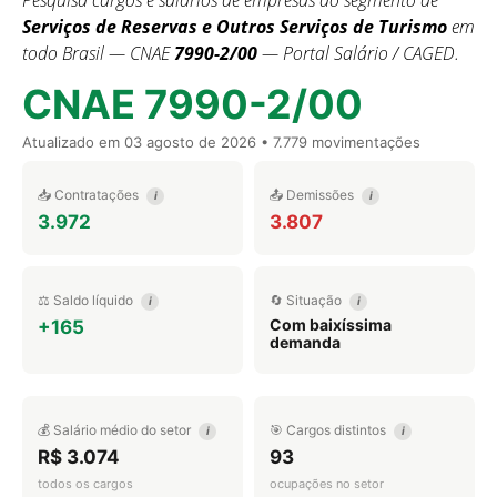
Pesquisa cargos e salários de empresas do segmento de
Serviços de Reservas e Outros Serviços de Turismo
em
todo Brasil — CNAE
7990-2/00
— Portal Salário / CAGED.
CNAE 7990-2/00
Atualizado em
03 agosto de 2026
• 7.779 movimentações
📥 Contratações
📤 Demissões
i
i
3.972
3.807
⚖️ Saldo líquido
🔄 Situação
i
i
Com baixíssima
+165
demanda
💰 Salário médio do setor
🎯 Cargos distintos
i
i
R$ 3.074
93
todos os cargos
ocupações no setor