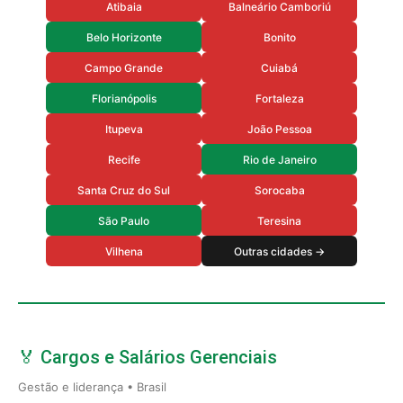
Atibaia
Balneário Camboriú
Belo Horizonte
Bonito
Campo Grande
Cuiabá
Florianópolis
Fortaleza
Itupeva
João Pessoa
Recife
Rio de Janeiro
Santa Cruz do Sul
Sorocaba
São Paulo
Teresina
Vilhena
Outras cidades →
🏅 Cargos e Salários Gerenciais
Gestão e liderança • Brasil