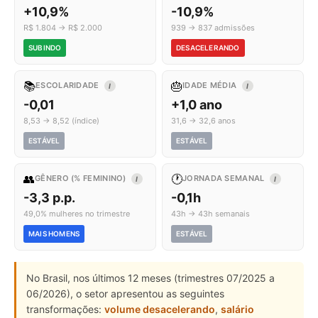
+10,9%
-10,9%
R$ 1.804 → R$ 2.000
939 → 837 admissões
SUBINDO
DESACELERANDO
📚
🎂
ESCOLARIDADE
IDADE MÉDIA
I
I
-0,01
+1,0 ano
8,53 → 8,52 (índice)
31,6 → 32,6 anos
ESTÁVEL
ESTÁVEL
👥
🕐
GÊNERO (% FEMININO)
JORNADA SEMANAL
I
I
-3,3 p.p.
-0,1h
49,0% mulheres no trimestre
43h → 43h semanais
MAIS HOMENS
ESTÁVEL
No Brasil, nos últimos 12 meses (trimestres 07/2025 a
06/2026), o setor apresentou as seguintes
transformações:
volume desacelerando
,
salário