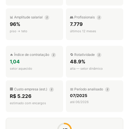
📊 Amplitude salarial
👥 Profissionais
i
i
96%
7.779
piso → teto
últimos 12 meses
🔥 Índice de contratação
🔁 Rotatividade
i
i
1,04
48.9%
setor aquecido
alta — setor dinâmico
🏢 Custo empresa (est.)
📅 Período analisado
i
i
07/2025
R$ 5.226
até 06/2026
estimado com encargos