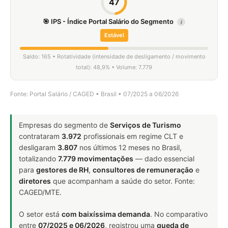
47
🎯 IPS - Índice Portal Salário do Segmento
i
Estável
Saldo: 165 • Rotatividade (intensidade de desligamento / movimento
total): 48,9% • Volume: 7.779
Fonte: Portal Salário / CAGED • Brasil • 07/2025 a 06/2026
Empresas do segmento de
Serviços de Turismo
contrataram
3.972
profissionais em regime CLT e
desligaram
3.807
nos últimos 12 meses no Brasil,
totalizando
7.779 movimentações
— dado essencial
para
gestores de RH
,
consultores de remuneração
e
diretores
que acompanham a saúde do setor. Fonte:
CAGED/MTE.
O setor está
com baixíssima demanda
. No comparativo
entre
07/2025 e 06/2026
, registrou uma
queda de