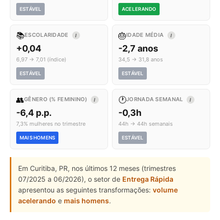
ESTÁVEL
ACELERANDO
📚
🎂
ESCOLARIDADE
IDADE MÉDIA
I
I
+0,04
-2,7 anos
6,97 → 7,01 (índice)
34,5 → 31,8 anos
ESTÁVEL
ESTÁVEL
👥
🕐
GÊNERO (% FEMININO)
JORNADA SEMANAL
I
I
-6,4 p.p.
-0,3h
7,3% mulheres no trimestre
44h → 44h semanais
MAIS HOMENS
ESTÁVEL
Em Curitiba, PR, nos últimos 12 meses (trimestres
07/2025 a 06/2026), o setor de
Entrega Rápida
apresentou as seguintes transformações:
volume
acelerando
e
mais homens
.