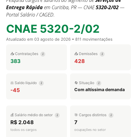
Pesquisa cargos e salários do segmento de
Serviços de
Entrega Rápida
em Curitiba, PR — CNAE
5320-2/02
—
Portal Salário / CAGED.
CNAE 5320-2/02
Atualizado em
03 agosto de 2026
• 811 movimentações
📥 Contratações
📤 Demissões
i
i
383
428
⚖️ Saldo líquido
🔄 Situação
i
i
Com altíssima demanda
-45
💰 Salário médio do setor
🎯 Cargos distintos
i
i
R$ 2.048
7
todos os cargos
ocupações no setor