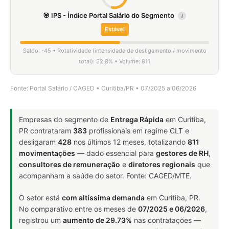
🎯 IPS - Índice Portal Salário do Segmento
i
Estável
Saldo: -45 • Rotatividade (intensidade de desligamento / movimento
total): 52,8% • Volume: 811
Fonte: Portal Salário / CAGED • Curitiba/PR • 07/2025 a 06/2026
Empresas do segmento de
Entrega Rápida
em Curitiba,
PR contrataram
383
profissionais em regime CLT e
desligaram
428
nos últimos 12 meses, totalizando
811
movimentações
— dado essencial para
gestores de RH
,
consultores de remuneração
e
diretores regionais
que
acompanham a saúde do setor. Fonte: CAGED/MTE.
O setor está
com altíssima demanda
em Curitiba, PR.
No comparativo entre os meses de
07/2025 e 06/2026
,
registrou um
aumento de 29.73%
nas contratações —