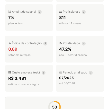
📊 Amplitude salarial
👥 Profissionais
i
i
7%
811
piso → teto
últimos 12 meses
🔥 Índice de contratação
🔁 Rotatividade
i
i
0,89
47.2%
setor em retração
alta — setor dinâmico
🏢 Custo empresa (est.)
📅 Período analisado
i
i
07/2025
R$ 3.481
até 06/2026
estimado com encargos
53