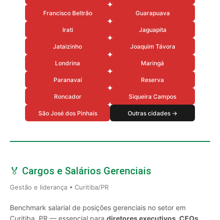
Francisco Beltrão
Guarapuava
Irati
Jaguapita
Jataizinho
Joaquim Távora
Londrina
Maringá
Paranavaí
Reserva
Roncador
Siqueira Campos
São José dos Pinhais
Outras cidades →
🏅 Cargos e Salários Gerenciais
Gestão e liderança • Curitiba/PR
Benchmark salarial de posições gerenciais no setor em
Curitiba, PR — essencial para
diretores executivos, CEOs