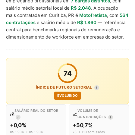
empregando profissionais em
7 cargos distintos
, com
salário médio setorial local de
R$ 2.048
. A ocupação
mais contratada em Curitiba, PR é
Motofretista
, com
564
contratações
e salário médio de
R$ 1.860
— referência
central para benchmarks regionais de remuneração e
dimensionamento de workforce em empresas do setor.
74
ÍNDICE DE FUTURO SETORIAL
I
EVOLUINDO
SALÁRIO REAL DO SETOR
VOLUME DE
💰
📈
CONTRATAÇÕES
I
I
+0,0%
+50,7%
R$ 1.904 → R$ 1.904
73 → 110 admissões