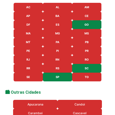
AC
AL
AM
AP
BA
CE
DF
ES
GO
MA
MG
MS
MT
PA
PB
PE
PI
PR
RJ
RN
RO
RR
RS
SC
SE
SP
TO
🏙️ Outras Cidades
Apucarana
Candoi
Carambei
Cascavel