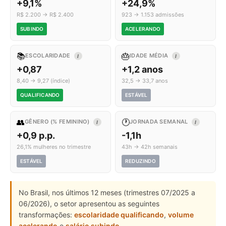
+9,1%
+24,9%
R$ 2.200 → R$ 2.400
923 → 1.153 admissões
SUBINDO
ACELERANDO
📚
🎂
ESCOLARIDADE
IDADE MÉDIA
I
I
+0,87
+1,2 anos
8,40 → 9,27 (índice)
32,5 → 33,7 anos
QUALIFICANDO
ESTÁVEL
👥
🕐
GÊNERO (% FEMININO)
JORNADA SEMANAL
I
I
+0,9 p.p.
-1,1h
26,1% mulheres no trimestre
43h → 42h semanais
ESTÁVEL
REDUZINDO
No Brasil, nos últimos 12 meses (trimestres 07/2025 a
06/2026), o setor apresentou as seguintes
transformações:
escolaridade qualificando
,
volume
acelerando
e
salário subindo
.