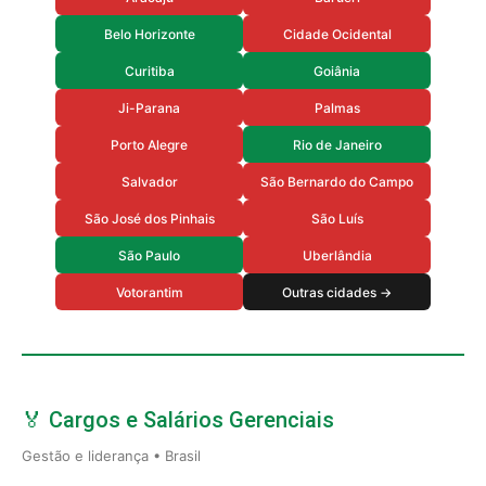
Belo Horizonte
Cidade Ocidental
Curitiba
Goiânia
Ji-Parana
Palmas
Porto Alegre
Rio de Janeiro
Salvador
São Bernardo do Campo
São José dos Pinhais
São Luís
São Paulo
Uberlândia
Votorantim
Outras cidades →
🏅 Cargos e Salários Gerenciais
Gestão e liderança • Brasil