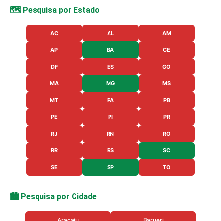
🗺️ Pesquisa por Estado
AC
AL
AM
AP
BA
CE
DF
ES
GO
MA
MG
MS
MT
PA
PB
PE
PI
PR
RJ
RN
RO
RR
RS
SC
SE
SP
TO
🏙️ Pesquisa por Cidade
Aracaju
Barueri