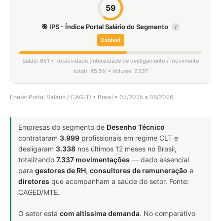
59
🎯 IPS - Índice Portal Salário do Segmento
i
Estável
Saldo: 661 • Rotatividade (intensidade de desligamento / movimento
total): 45,5% • Volume: 7.337
Fonte: Portal Salário / CAGED • Brasil • 07/2025 a 06/2026
Empresas do segmento de
Desenho Técnico
contrataram
3.999
profissionais em regime CLT e
desligaram
3.338
nos últimos 12 meses no Brasil,
totalizando
7.337 movimentações
— dado essencial
para
gestores de RH
,
consultores de remuneração
e
diretores
que acompanham a saúde do setor. Fonte:
CAGED/MTE.
O setor está
com altíssima demanda
. No comparativo