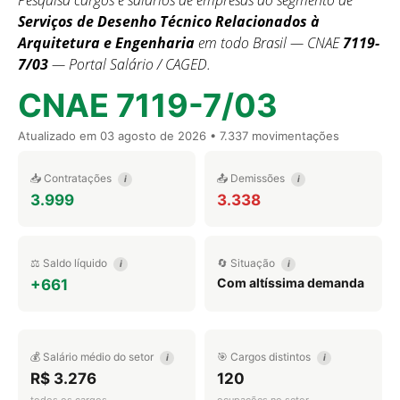
Pesquisa cargos e salários de empresas do segmento de
Serviços de Desenho Técnico Relacionados à
Arquitetura e Engenharia
em todo Brasil — CNAE
7119-
7/03
— Portal Salário / CAGED.
CNAE 7119-7/03
Atualizado em
03 agosto de 2026
• 7.337 movimentações
📥 Contratações
📤 Demissões
i
i
3.999
3.338
⚖️ Saldo líquido
🔄 Situação
i
i
Com altíssima demanda
+661
💰 Salário médio do setor
🎯 Cargos distintos
i
i
R$ 3.276
120