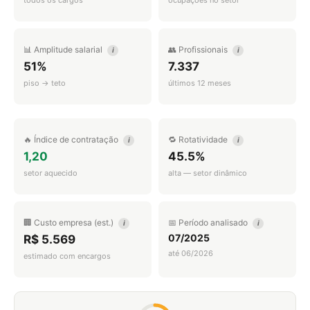
todos os cargos
ocupações no setor
📊 Amplitude salarial
👥 Profissionais
i
i
51%
7.337
piso → teto
últimos 12 meses
🔥 Índice de contratação
🔁 Rotatividade
i
i
1,20
45.5%
setor aquecido
alta — setor dinâmico
🏢 Custo empresa (est.)
📅 Período analisado
i
i
07/2025
R$ 5.569
até 06/2026
estimado com encargos