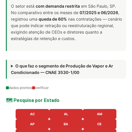
O setor está
com demanda restrita
em São Paulo, SP.
No comparativo entre os meses de
07/2025 e 06/2026
,
registrou uma
queda de 60%
nas contratações — cenário
que pode indicar retração ou reestruturação regional,
exigindo atenção de CEOs e diretores quanto a
estratégias de retenção e custos.
O que faz o segmento de Produção de Vapor e Ar
Condicionado — CNAE 3530-1/00
dados prontos
verificar
🗺️ Pesquisa por Estado
AC
AL
AM
AP
BA
CE