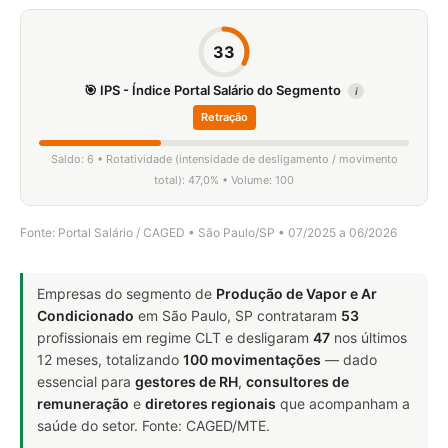
33
🎯 IPS - Índice Portal Salário do Segmento
i
Retração
Saldo: 6 • Rotatividade (intensidade de desligamento / movimento
total): 47,0% • Volume: 100
Fonte: Portal Salário / CAGED • São Paulo/SP • 07/2025 a 06/2026
Empresas do segmento de
Produção de Vapor e Ar
Condicionado
em São Paulo, SP contrataram
53
profissionais em regime CLT e desligaram
47
nos últimos
12 meses, totalizando
100 movimentações
— dado
essencial para
gestores de RH
,
consultores de
remuneração
e
diretores regionais
que acompanham a
saúde do setor. Fonte: CAGED/MTE.