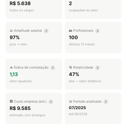
R$ 5.638
2
todos os cargos
ocupações no setor
📊 Amplitude salarial
👥 Profissionais
i
i
97%
100
piso → teto
últimos 12 meses
🔥 Índice de contratação
🔁 Rotatividade
i
i
1,13
47%
setor aquecido
alta — setor dinâmico
🏢 Custo empresa (est.)
📅 Período analisado
i
i
07/2025
R$ 9.585
até 06/2026
estimado com encargos