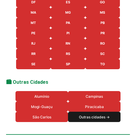
DF
ES
GO
MA
MG
MS
MT
PA
PB
PE
PI
PR
RJ
RN
RO
RR
RS
SC
SE
SP
TO
🏙️ Outras Cidades
Alumínio
Campinas
Mogi-Guaçu
Piracicaba
São Carlos
Outras cidades →