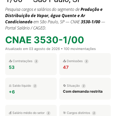
Pesquisa cargos e salários do segmento de
Produção e
Distribuição de Vapor, água Quente e Ar
Condicionado
em São Paulo, SP — CNAE
3530-1/00
—
Portal Salário / CAGED.
CNAE 3530-1/00
Atualizado em
03 agosto de 2026
• 100 movimentações
📥 Contratações
📤 Demissões
i
i
53
47
⚖️ Saldo líquido
🔄 Situação
i
i
Com demanda restrita
+6
💰 Salário médio do setor
🎯 Cargos distintos
i
i