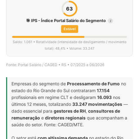
63
🎯 IPS - Índice Portal Salário do Segmento
i
Estável
Saldo: 1.061 • Rotatividade (intensidade de desligamento / movimento
total): 48,4% • Volume: 33.247
Fonte: Portal Salário / CAGED • RS • 07/2025 a 06/2026
Empresas do segmento de
Processamento de Fumo
no
estado do Rio Grande do Sul contrataram
17.154
profissionais em regime CLT e desligaram
16.093
nos
últimos 12 meses, totalizando
33.247 movimentações
—
dado essencial para
gestores de RH
,
consultores de
remuneração
e
diretores regionais
que acompanham a
saúde do setor. Fonte: CAGED/MTE.
O setor está
com altíssima demanda
no estado do Rio