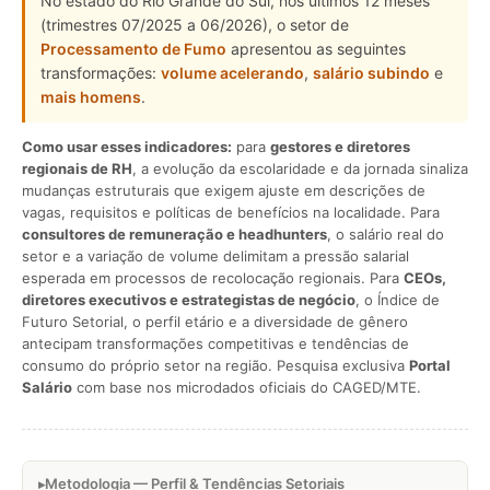
No estado do Rio Grande do Sul, nos últimos 12 meses
(trimestres 07/2025 a 06/2026), o setor de
Processamento de Fumo
apresentou as seguintes
transformações:
volume acelerando
,
salário subindo
e
mais homens
.
Como usar esses indicadores:
para
gestores e diretores
regionais de RH
, a evolução da escolaridade e da jornada sinaliza
mudanças estruturais que exigem ajuste em descrições de
vagas, requisitos e políticas de benefícios na localidade. Para
consultores de remuneração e headhunters
, o salário real do
setor e a variação de volume delimitam a pressão salarial
esperada em processos de recolocação regionais. Para
CEOs,
diretores executivos e estrategistas de negócio
, o Índice de
Futuro Setorial, o perfil etário e a diversidade de gênero
antecipam transformações competitivas e tendências de
consumo do próprio setor na região. Pesquisa exclusiva
Portal
Salário
com base nos microdados oficiais do CAGED/MTE.
Metodologia — Perfil & Tendências Setoriais