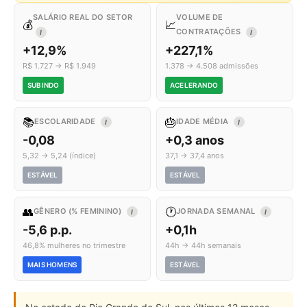
SALÁRIO REAL DO SETOR
VOLUME DE
💰
📈
CONTRATAÇÕES
I
I
+12,9%
+227,1%
R$ 1.727 → R$ 1.949
1.378 → 4.508 admissões
SUBINDO
ACELERANDO
📚
🎂
ESCOLARIDADE
IDADE MÉDIA
I
I
-0,08
+0,3 anos
5,32 → 5,24 (índice)
37,1 → 37,4 anos
ESTÁVEL
ESTÁVEL
👥
🕐
GÊNERO (% FEMININO)
JORNADA SEMANAL
I
I
-5,6 p.p.
+0,1h
46,8% mulheres no trimestre
44h → 44h semanais
MAIS HOMENS
ESTÁVEL