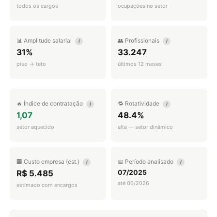
todos os cargos
ocupações no setor
📊 Amplitude salarial
👥 Profissionais
i
i
31%
33.247
piso → teto
últimos 12 meses
🔥 Índice de contratação
🔁 Rotatividade
i
i
1,07
48.4%
setor aquecido
alta — setor dinâmico
🏢 Custo empresa (est.)
📅 Período analisado
i
i
07/2025
R$ 5.485
até 06/2026
estimado com encargos