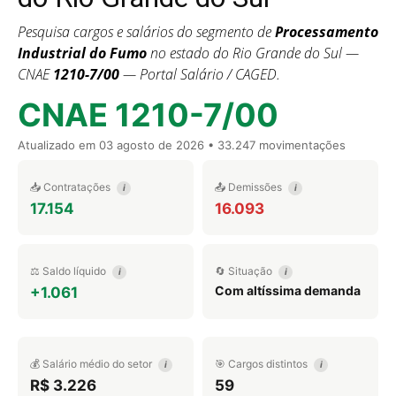
Pesquisa cargos e salários do segmento de
Processamento
Industrial do Fumo
no estado do Rio Grande do Sul —
CNAE
1210-7/00
— Portal Salário / CAGED.
CNAE 1210-7/00
Atualizado em
03 agosto de 2026
• 33.247 movimentações
📥 Contratações
📤 Demissões
i
i
17.154
16.093
⚖️ Saldo líquido
🔄 Situação
i
i
Com altíssima demanda
+1.061
💰 Salário médio do setor
🎯 Cargos distintos
i
i
R$ 3.226
59