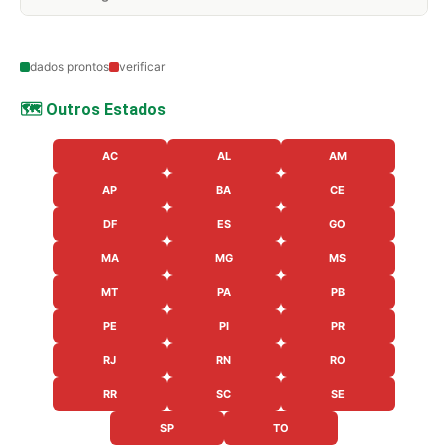
dados prontos
verificar
🗺️ Outros Estados
AC
AL
AM
AP
BA
CE
DF
ES
GO
MA
MG
MS
MT
PA
PB
PE
PI
PR
RJ
RN
RO
RR
SC
SE
SP
TO