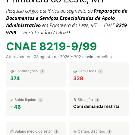
Pesquisa cargos e salários do segmento de
Preparação de
Documentos e Serviços Especializados de Apoio
Administrativo
em Primavera do Leste, MT — CNAE
8219-
9/99
— Portal Salário / CAGED.
CNAE 8219-9/99
Atualizado em
03 agosto de 2026
• 702 movimentações
📥 Contratações
📤 Demissões
i
i
374
328
⚖️ Saldo líquido
🔄 Situação
i
i
Com demanda restrita
+46
💰 Salário médio do setor
🎯 Cargos distintos
i
i