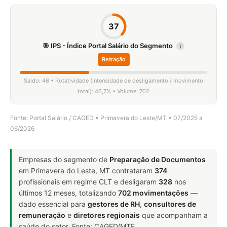
37
🎯 IPS - Índice Portal Salário do Segmento
i
Retração
Saldo: 46 • Rotatividade (intensidade de desligamento / movimento
total): 46,7% • Volume: 702
Fonte: Portal Salário / CAGED • Primavera do Leste/MT • 07/2025 a
06/2026
Empresas do segmento de
Preparação de Documentos
em Primavera do Leste, MT contrataram
374
profissionais em regime CLT e desligaram
328
nos
últimos 12 meses, totalizando
702 movimentações
—
dado essencial para
gestores de RH
,
consultores de
remuneração
e
diretores regionais
que acompanham a
saúde do setor. Fonte: CAGED/MTE.