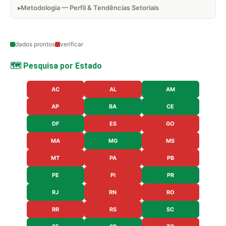
Metodologia — Perfil & Tendências Setoriais
dados prontos
verificar
🗺️ Pesquisa por Estado
AC
AL
AM
AP
BA
CE
DF
ES
GO
MA
MG
MS
MT
PA
PB
PE
PI
PR
RJ
RN
RO
RR
RS
SC