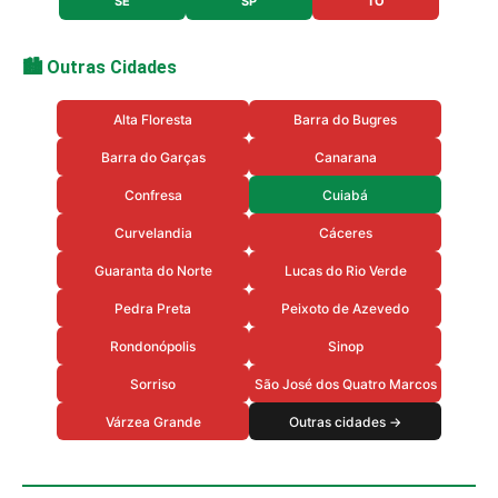
SE
SP
TO
🏙️ Outras Cidades
Alta Floresta
Barra do Bugres
Barra do Garças
Canarana
Confresa
Cuiabá
Curvelandia
Cáceres
Guaranta do Norte
Lucas do Rio Verde
Pedra Preta
Peixoto de Azevedo
Rondonópolis
Sinop
Sorriso
São José dos Quatro Marcos
Várzea Grande
Outras cidades →