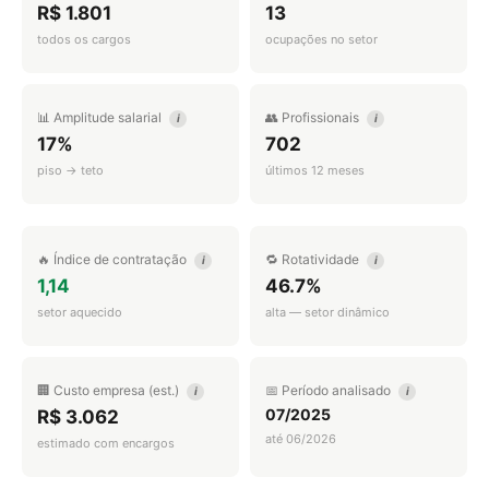
R$ 1.801
13
todos os cargos
ocupações no setor
📊 Amplitude salarial
👥 Profissionais
i
i
17%
702
piso → teto
últimos 12 meses
🔥 Índice de contratação
🔁 Rotatividade
i
i
1,14
46.7%
setor aquecido
alta — setor dinâmico
🏢 Custo empresa (est.)
📅 Período analisado
i
i
07/2025
R$ 3.062
até 06/2026
estimado com encargos