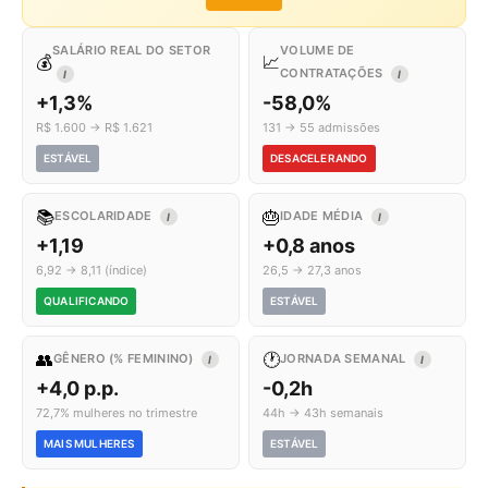
SALÁRIO REAL DO SETOR
VOLUME DE
💰
📈
CONTRATAÇÕES
I
I
+1,3%
-58,0%
R$ 1.600 → R$ 1.621
131 → 55 admissões
ESTÁVEL
DESACELERANDO
📚
🎂
ESCOLARIDADE
IDADE MÉDIA
I
I
+1,19
+0,8 anos
6,92 → 8,11 (índice)
26,5 → 27,3 anos
QUALIFICANDO
ESTÁVEL
👥
🕐
GÊNERO (% FEMININO)
JORNADA SEMANAL
I
I
+4,0 p.p.
-0,2h
72,7% mulheres no trimestre
44h → 43h semanais
MAIS MULHERES
ESTÁVEL