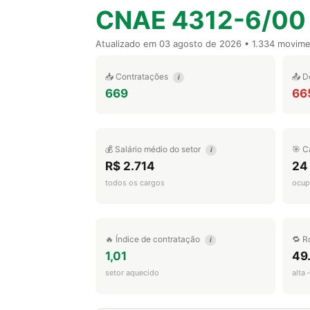
CNAE 4312-6/00
Atualizado em
03 agosto de 2026
• 1.334 movim
📥 Contratações
📤 D
i
669
66
💰 Salário médio do setor
🎯 C
i
R$ 2.714
24
todos os cargos
ocup
🔥 Índice de contratação
🔁 R
i
1,01
49
setor aquecido
alta