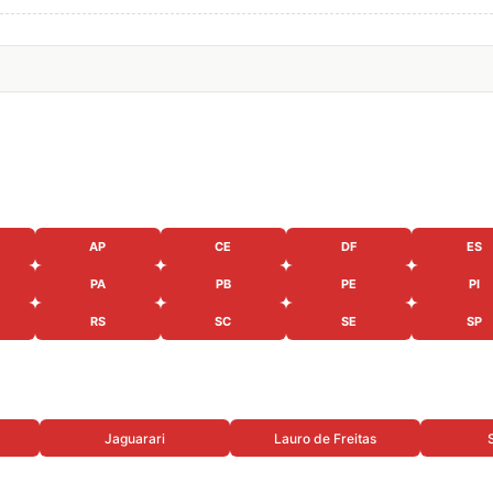
AP
CE
DF
ES
PA
PB
PE
PI
RS
SC
SE
SP
Jaguarari
Lauro de Freitas