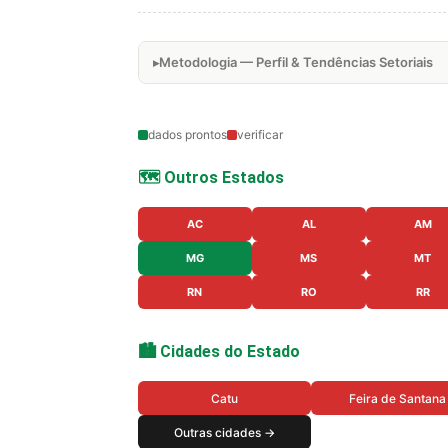
Metodologia — Perfil & Tendências Setoriais
dados prontos
verificar
🗺️ Outros Estados
AC
AL
AM
MG
MS
MT
RN
RO
RR
🏙️ Cidades do Estado
Catu
Feira de Santana
Outras cidades →