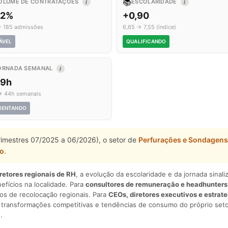
📚
OLUME DE CONTRATAÇÕES
ESCOLARIDADE
I
I
,2%
+0,90
→ 185 admissões
6,65 → 7,55 (índice)
ÁVEL
QUALIFICANDO
ORNADA SEMANAL
I
,9h
→ 44h semanais
MENTANDO
rimestres 07/2025 a 06/2026), o setor de
Perfurações e Sondagens
do
.
iretores regionais de RH
, a evolução da escolaridade e da jornada sina
nefícios na localidade. Para
consultores de remuneração e headhunters
os de recolocação regionais. Para
CEOs, diretores executivos e estrat
am transformações competitivas e tendências de consumo do próprio seto
.