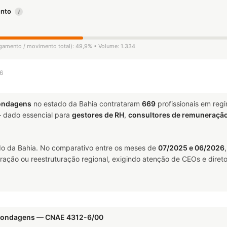
mento
i
igamento / movimento total): 49,9% • Volume: 1.334
26
Sondagens
no estado da Bahia contrataram
669
profissionais em reg
dado essencial para
gestores de RH
,
consultores de remuneraçã
o da Bahia. No comparativo entre os meses de
07/2025 e 06/2026
ração ou reestruturação regional, exigindo atenção de CEOs e direto
e Sondagens — CNAE 4312-6/00