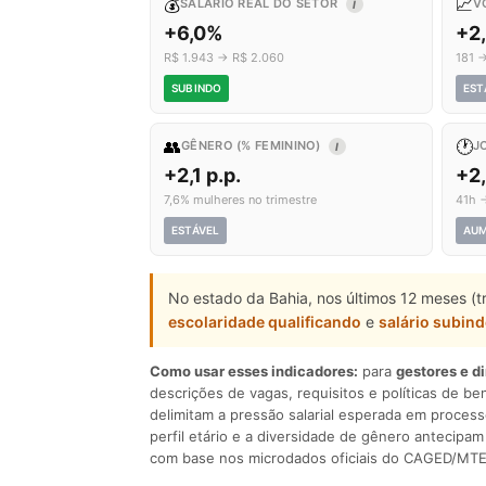
💰
📈
SALÁRIO REAL DO SETOR
V
I
+6,0%
+2
R$ 1.943 → R$ 2.060
181 
SUBINDO
EST
👥
🕐
GÊNERO (% FEMININO)
J
I
+2,1 p.p.
+2
7,6% mulheres no trimestre
41h 
ESTÁVEL
AU
No estado da Bahia, nos últimos 12 meses (t
escolaridade qualificando
e
salário subin
Como usar esses indicadores:
para
gestores e d
descrições de vagas, requisitos e políticas de be
delimitam a pressão salarial esperada em process
perfil etário e a diversidade de gênero antecip
com base nos microdados oficiais do CAGED/MTE