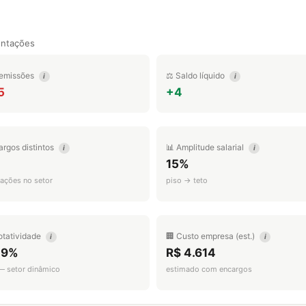
entações
emissões
⚖️ Saldo líquido
i
i
5
+4
argos distintos
📊 Amplitude salarial
i
i
15%
ações no setor
piso → teto
otatividade
🏢 Custo empresa (est.)
i
i
.9%
R$ 4.614
 — setor dinâmico
estimado com encargos