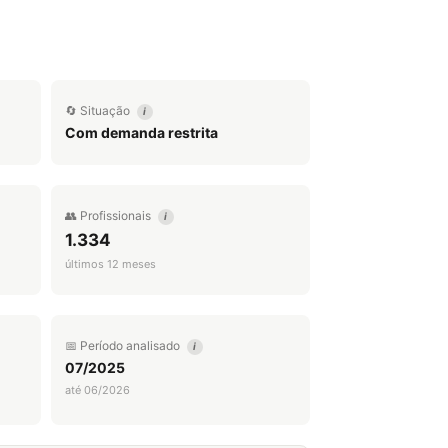
🔄 Situação
i
Com demanda restrita
👥 Profissionais
i
1.334
últimos 12 meses
📅 Período analisado
i
07/2025
até 06/2026