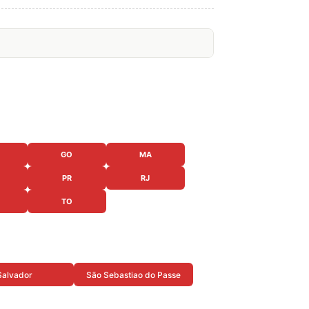
GO
MA
PR
RJ
TO
Salvador
São Sebastiao do Passe