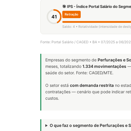
🎯 IPS - Índice Portal Salário do Seg
Retração
41
Saldo: 4 • Rotatividade (intensidade de desl
Fonte: Portal Salário / CAGED • BA • 07/2025 a 06/20
Empresas do segmento de
Perfurações e 
meses, totalizando
1.334 movimentações
— 
saúde do setor. Fonte: CAGED/MTE.
O setor está
com demanda restrita
no estad
contratações — cenário que pode indicar ret
custos.
O que faz o segmento de Perfurações 