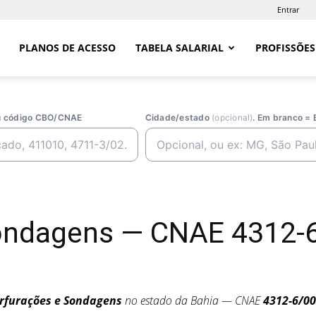
Entrar
PLANOS DE ACESSO
TABELA SALARIAL
PROFISSÕES
ou código CBO/CNAE
Cidade/estado
(opcional)
. Em branco = 
ondagens — CNAE 4312-6
rfurações e Sondagens
no estado da Bahia — CNAE
4312-6/00