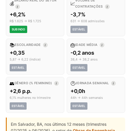
SALÁRIO REAL DO SETOR
VOLUME DE
💰
📈
CONTRATAÇÕES
I
I
+6,2%
-3,7%
R$ 1.625 → R$ 1.725
631 → 608 admissões
SUBINDO
ESTÁVEL
📚
🎂
ESCOLARIDADE
IDADE MÉDIA
I
I
+0,35
-0,2 anos
5,87 → 6,22 (índice)
38,4 → 38,2 anos
ESTÁVEL
ESTÁVEL
👥
🕐
GÊNERO (% FEMININO)
JORNADA SEMANAL
I
I
+2,6 p.p.
+0,0h
6,1% mulheres no trimestre
44h → 44h semanais
ESTÁVEL
ESTÁVEL
Em Salvador, BA, nos últimos 12 meses (trimestres
07/2025 a 06/2026), o setor de
Obras de Engenharia