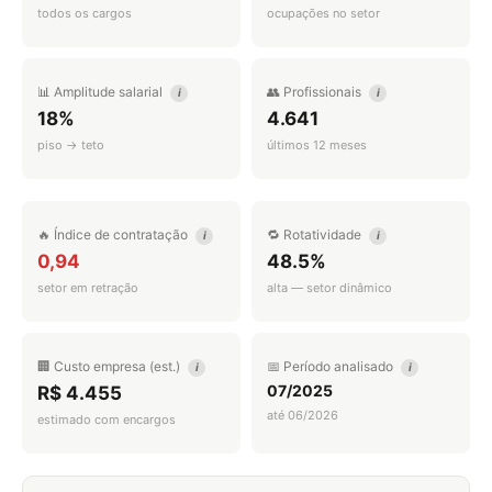
todos os cargos
ocupações no setor
📊 Amplitude salarial
👥 Profissionais
i
i
18%
4.641
piso → teto
últimos 12 meses
🔥 Índice de contratação
🔁 Rotatividade
i
i
0,94
48.5%
setor em retração
alta — setor dinâmico
🏢 Custo empresa (est.)
📅 Período analisado
i
i
07/2025
R$ 4.455
até 06/2026
estimado com encargos