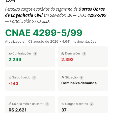
Pesquisa cargos e salários do segmento de
Outras Obras
de Engenharia Civil
em Salvador, BA — CNAE
4299-5/99
— Portal Salário / CAGED.
CNAE 4299-5/99
Atualizado em
03 agosto de 2026
• 4.641 movimentações
📥 Contratações
📤 Demissões
i
i
2.249
2.392
⚖️ Saldo líquido
🔄 Situação
i
i
Com baixa demanda
-143
💰 Salário médio do setor
🎯 Cargos distintos
i
i
R$ 2.621
37