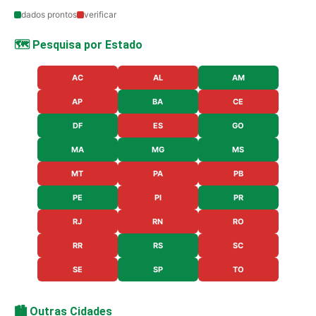
dados prontos
verificar
🗺️ Pesquisa por Estado
AC
AL
AM
AP
BA
CE
DF
ES
GO
MA
MG
MS
MT
PA
PB
PE
PI
PR
RJ
RN
RO
RR
RS
SC
SE
SP
TO
🏙️ Outras Cidades