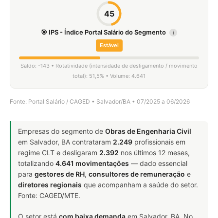
45
🎯 IPS - Índice Portal Salário do Segmento
i
Estável
Saldo: -143 • Rotatividade (intensidade de desligamento / movimento
total): 51,5% • Volume: 4.641
Fonte: Portal Salário / CAGED • Salvador/BA • 07/2025 a 06/2026
Empresas do segmento de
Obras de Engenharia Civil
em Salvador, BA contrataram
2.249
profissionais em
regime CLT e desligaram
2.392
nos últimos 12 meses,
totalizando
4.641 movimentações
— dado essencial
para
gestores de RH
,
consultores de remuneração
e
diretores regionais
que acompanham a saúde do setor.
Fonte: CAGED/MTE.
O setor está
com baixa demanda
em Salvador, BA. No