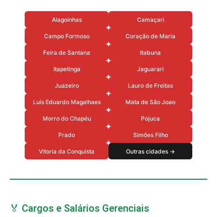
Alagoinhas
Camaçari
Campo Formoso
Coração de Maria
Feira de Santana
Itabuna
Itapetinga
Jaguarari
Juazeiro
Lauro de Freitas
Luís Eduardo Magalhaes
Mata de São Joao
Morro do Chapéu
Pojuca
Prado
Simões Filho
Vitoria da Conquista
Outras cidades →
🏅 Cargos e Salários Gerenciais