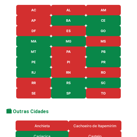
AC
AL
AM
AP
BA
CE
DF
ES
GO
MA
MG
MS
MT
PA
PB
PE
PI
PR
RJ
RN
RO
RR
RS
SC
SE
SP
TO
🏙️ Outras Cidades
Anchieta
Cachoeiro de Itapemirim
Cariacica
Castelo