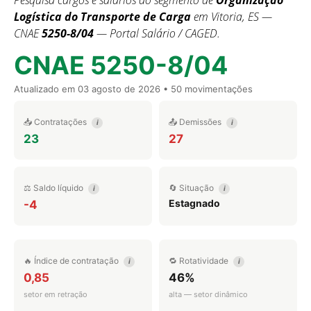
Pesquisa cargos e salários do segmento de
Organização
Logística do Transporte de Carga
em Vitoria, ES —
CNAE
5250-8/04
— Portal Salário / CAGED.
CNAE 5250-8/04
Atualizado em
03 agosto de 2026
• 50 movimentações
📥 Contratações
📤 Demissões
i
i
23
27
⚖️ Saldo líquido
🔄 Situação
i
i
Estagnado
-4
🔥 Índice de contratação
🔁 Rotatividade
i
i
0,85
46%
setor em retração
alta — setor dinâmico