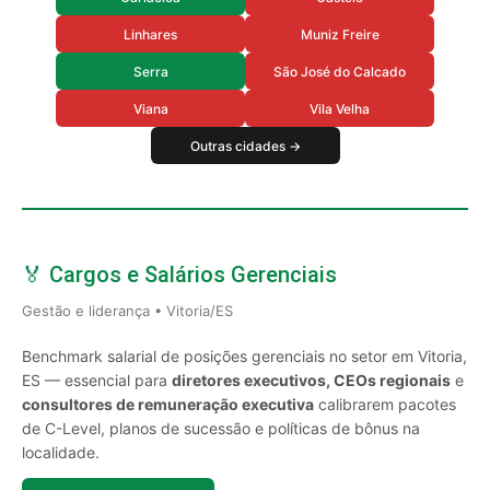
Linhares
Muniz Freire
Serra
São José do Calcado
Viana
Vila Velha
Outras cidades →
🏅 Cargos e Salários Gerenciais
Gestão e liderança • Vitoria/ES
Benchmark salarial de posições gerenciais no setor em Vitoria,
ES — essencial para
diretores executivos, CEOs regionais
e
consultores de remuneração executiva
calibrarem pacotes
de C-Level, planos de sucessão e políticas de bônus na
localidade.