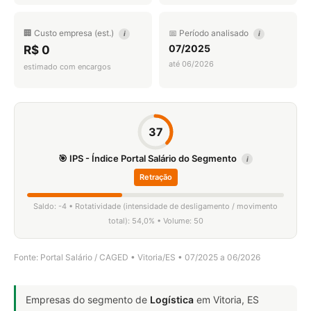
🏢 Custo empresa (est.)
📅 Período analisado
i
i
07/2025
R$ 0
até 06/2026
estimado com encargos
37
🎯 IPS - Índice Portal Salário do Segmento
i
Retração
Saldo: -4 • Rotatividade (intensidade de desligamento / movimento
total): 54,0% • Volume: 50
Fonte: Portal Salário / CAGED • Vitoria/ES • 07/2025 a 06/2026
Empresas do segmento de
Logística
em Vitoria, ES