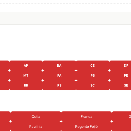
AP
BA
CE
DF
MT
PA
PB
PE
RR
RS
SC
SE
Cotia
Franca
G
Paulínia
Regente Feijó