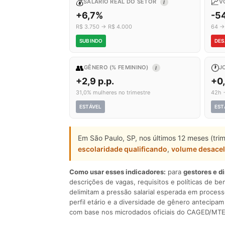
💰
📈
SALÁRIO REAL DO SETOR
V
I
+6,7%
-5
R$ 3.750 → R$ 4.000
64 →
SUBINDO
DES
👥
🕐
GÊNERO (% FEMININO)
J
I
+2,9 p.p.
+0
31,0% mulheres no trimestre
42h 
ESTÁVEL
EST
Em São Paulo, SP, nos últimos 12 meses (tri
escolaridade qualificando
,
volume desace
Como usar esses indicadores:
para
gestores e d
descrições de vagas, requisitos e políticas de be
delimitam a pressão salarial esperada em process
perfil etário e a diversidade de gênero antecip
com base nos microdados oficiais do CAGED/MTE