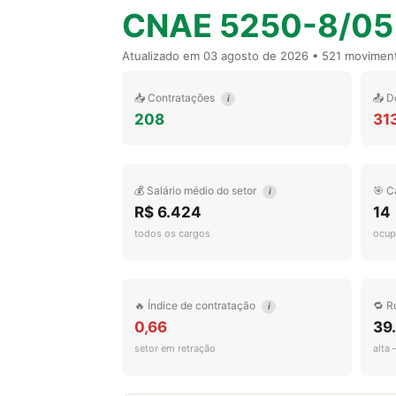
CNAE 5250-8/05
Atualizado em
03 agosto de 2026
• 521 movimen
📥 Contratações
📤 D
i
208
31
💰 Salário médio do setor
🎯 C
i
R$ 6.424
14
todos os cargos
ocup
🔥 Índice de contratação
🔁 R
i
0,66
39
setor em retração
alta