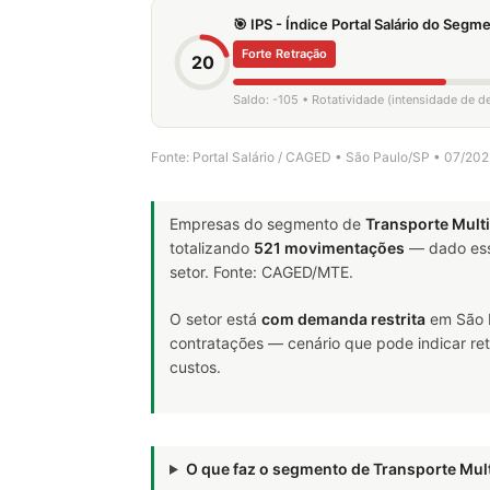
🎯 IPS - Índice Portal Salário do Seg
Forte Retração
20
Saldo: -105 • Rotatividade (intensidade de d
Fonte: Portal Salário / CAGED • São Paulo/SP • 07/20
Empresas do segmento de
Transporte Mult
totalizando
521 movimentações
— dado ess
setor. Fonte: CAGED/MTE.
O setor está
com demanda restrita
em São P
contratações — cenário que pode indicar ret
custos.
O que faz o segmento de Transporte Mu