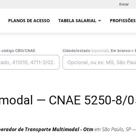
Entrar
PLANOS DE ACESSO
TABELA SALARIAL
PROFISSÕES
ou código CBO/CNAE
Cidade/estado
(opcional)
. Em branco = 
imodal — CNAE 5250-8/0
erador de Transporte Multimodal - Otm
em São Paulo, SP 