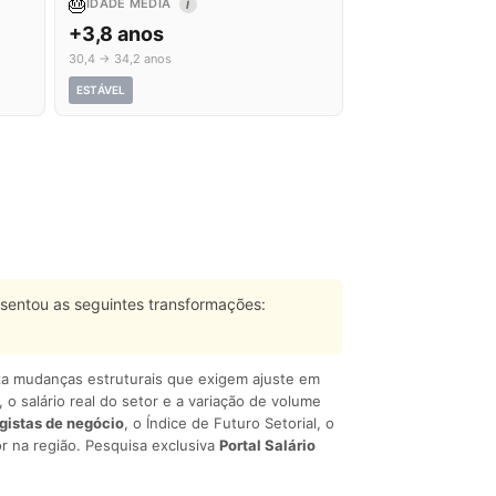
🎂
IDADE MÉDIA
I
+3,8 anos
30,4 → 34,2 anos
ESTÁVEL
sentou as seguintes transformações:
liza mudanças estruturais que exigem ajuste em
, o salário real do setor e a variação de volume
egistas de negócio
, o Índice de Futuro Setorial, o
r na região. Pesquisa exclusiva
Portal Salário