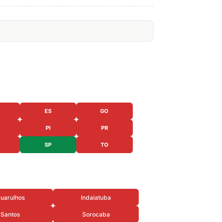
ES
GO
PI
PR
SP
TO
uarulhos
Indaiatuba
Santos
Sorocaba