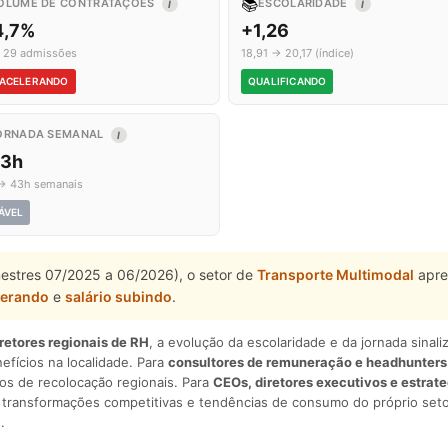
📚
OLUME DE CONTRATAÇÕES
ESCOLARIDADE
I
I
4,7%
+1,26
 29 admissões
18,91 → 20,17 (índice)
ACELERANDO
QUALIFICANDO
ORNADA SEMANAL
I
,3h
→ 43h semanais
ÁVEL
mestres 07/2025 a 06/2026), o setor de
Transporte Multimodal
apre
lerando
e
salário subindo
.
iretores regionais de RH
, a evolução da escolaridade e da jornada sina
nefícios na localidade. Para
consultores de remuneração e headhunters
os de recolocação regionais. Para
CEOs, diretores executivos e estrat
am transformações competitivas e tendências de consumo do próprio seto
.