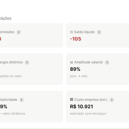
tações
emissões
⚖️ Saldo líquido
i
i
3
-105
argos distintos
📊 Amplitude salarial
i
i
89%
ações no setor
piso → teto
otatividade
🏢 Custo empresa (est.)
i
i
.9%
R$ 10.921
 — setor dinâmico
estimado com encargos