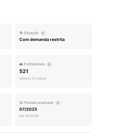
🔄 Situação
i
Com demanda restrita
👥 Profissionais
i
521
últimos 12 meses
📅 Período analisado
i
07/2025
até 06/2026