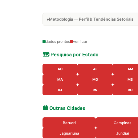
Metodologia — Perfil & Tendências Setoriais
dados prontos
verificar
🗺️ Pesquisa por Estado
AC
AL
AM
MA
MG
MS
RJ
RN
RO
🏙️ Outras Cidades
Barueri
Campinas
Jaguariúna
Jundiaí