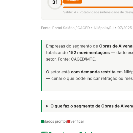
31
Saldo: 4 • Rotatividade (intensidade de desl
Fonte: Portal Salário / CAGED • Nilópolis/RJ • 07/2025
Empresas do segmento de
Obras de Alvena
totalizando
152 movimentações
— dado ess
setor. Fonte: CAGED/MTE.
O setor está
com demanda restrita
em Nilóp
— cenário que pode indicar retração ou rees
O que faz o segmento de Obras de Alve
dados prontos
verificar