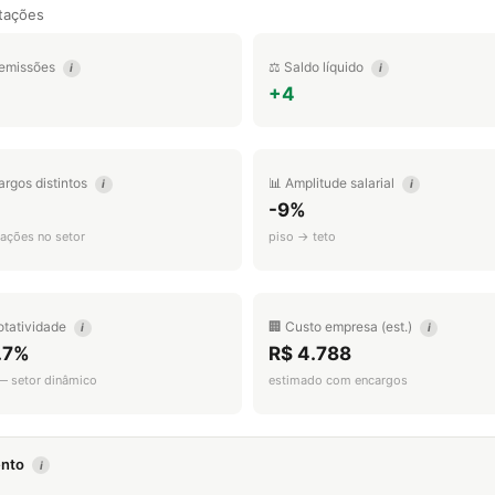
tações
emissões
⚖️ Saldo líquido
i
i
+4
argos distintos
📊 Amplitude salarial
i
i
-9%
ações no setor
piso → teto
otatividade
🏢 Custo empresa (est.)
i
i
.7%
R$ 4.788
 — setor dinâmico
estimado com encargos
mento
i