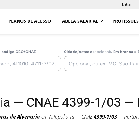
Entrar
PLANOS DE ACESSO
TABELA SALARIAL
PROFISSÕES
ou código CBO/CNAE
Cidade/estado
(opcional)
. Em branco = 
ia — CNAE 4399-1/03 — N
ras de Alvenaria
em Nilópolis, RJ — CNAE
4399-1/03
— Portal 