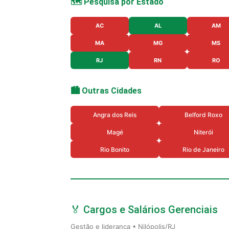
🗺️ Pesquisa por Estado
AC
AL
AM
MA
MG
MS
RJ
RN
RO
🏙️ Outras Cidades
Angra dos Reis
Belford Roxo
Magé
Niterói
Rio Bonito
Rio de Janeiro
🏅 Cargos e Salários Gerenciais
Gestão e liderança • Nilópolis/RJ