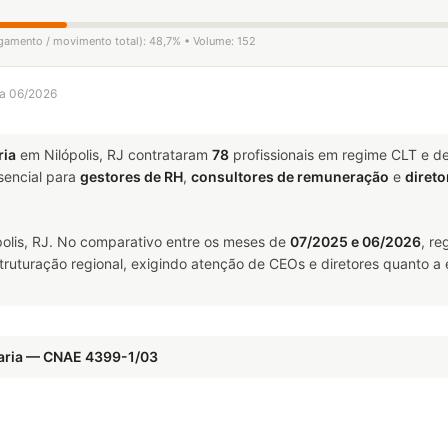
igamento / movimento total): 48,7% • Volume: 152
 a 06/2026
ria
em Nilópolis, RJ contrataram
78
profissionais em regime CLT e d
encial para
gestores de RH
,
consultores de remuneração
e
direto
olis, RJ. No comparativo entre os meses de
07/2025 e 06/2026
, r
truturação regional, exigindo atenção de CEOs e diretores quanto a 
naria — CNAE 4399-1/03