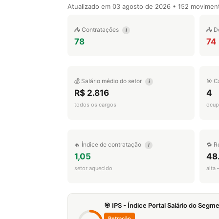
Atualizado em
03 agosto de 2026
• 152 movimen
📥 Contratações
📤 D
i
78
74
💰 Salário médio do setor
🎯 C
i
R$ 2.816
4
todos os cargos
ocup
🔥 Índice de contratação
🔁 R
i
1,05
48
setor aquecido
alta
🎯 IPS - Índice Portal Salário do Seg
Retração