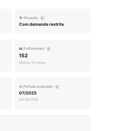
🔄 Situação
i
Com demanda restrita
👥 Profissionais
i
152
últimos 12 meses
📅 Período analisado
i
07/2025
até 06/2026