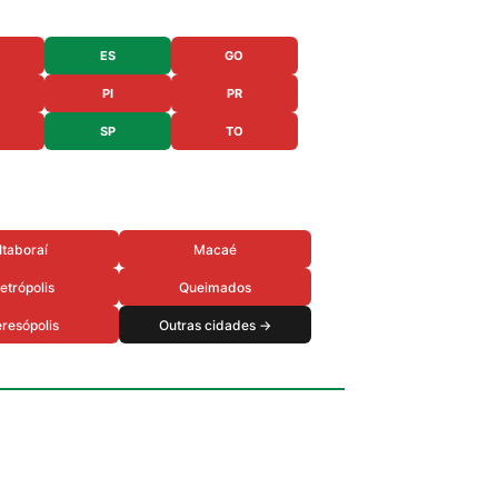
ES
GO
PI
PR
SP
TO
Itaboraí
Macaé
etrópolis
Queimados
resópolis
Outras cidades →