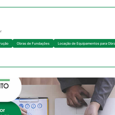
ar
rução
Obras de Fundações
Locação de Equipamentos para Obr