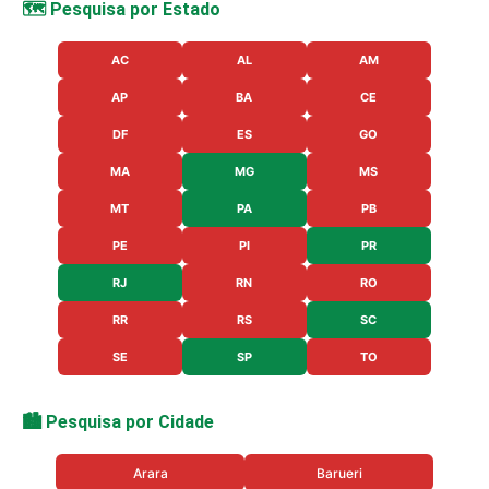
🗺️ Pesquisa por Estado
AC
AL
AM
AP
BA
CE
DF
ES
GO
MA
MG
MS
MT
PA
PB
PE
PI
PR
RJ
RN
RO
RR
RS
SC
SE
SP
TO
🏙️ Pesquisa por Cidade
Arara
Barueri