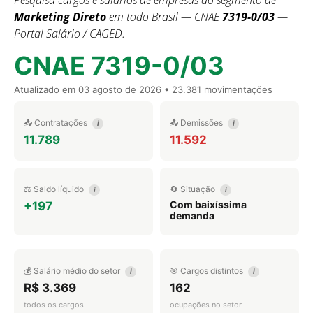
Pesquisa cargos e salários de empresas do segmento de
Marketing Direto
em todo Brasil — CNAE
7319-0/03
—
Portal Salário / CAGED.
CNAE 7319-0/03
Atualizado em
03 agosto de 2026
• 23.381 movimentações
📥 Contratações
📤 Demissões
i
i
11.789
11.592
⚖️ Saldo líquido
🔄 Situação
i
i
Com baixíssima
+197
demanda
💰 Salário médio do setor
🎯 Cargos distintos
i
i
R$ 3.369
162
todos os cargos
ocupações no setor