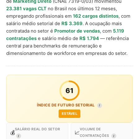
de
Marketing Direto
(CNAE 7319-0/03) movimentou
23.381 vagas CLT
no Brasil nos últimos 12 meses,
empregando profissionais em
162 cargos distintos
, com
salário médio setorial de
R$ 3.369
. A ocupação mais
contratada no setor é
Promotor de vendas
, com
5.119
contratações
e salário médio de
R$ 1.794
— referência
central para benchmarks de remuneração e
dimensionamento de workforce em empresas do setor.
61
ÍNDICE DE FUTURO SETORIAL
I
ESTÁVEL
SALÁRIO REAL DO SETOR
VOLUME DE
💰
📈
CONTRATAÇÕES
I
I