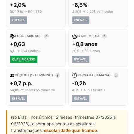
+2,0%
-6,5%
R$ 1.816 → R$ 1.852
3.205 → 2.998 admissões
ESTÁVEL
ESTÁVEL
📚
🎂
ESCOLARIDADE
IDADE MÉDIA
I
I
+0,63
+0,8 anos
8,11 → 8,74 (índice)
29,5 → 30,3 anos
QUALIFICANDO
ESTÁVEL
👥
🕐
GÊNERO (% FEMININO)
JORNADA SEMANAL
I
I
+0,7 p.p.
-0,2h
54,0% mulheres no trimestre
43h → 43h semanais
ESTÁVEL
ESTÁVEL
No Brasil, nos últimos 12 meses (trimestres 07/2025 a
06/2026), o setor apresentou as seguintes
transformações:
escolaridade qualificando
.