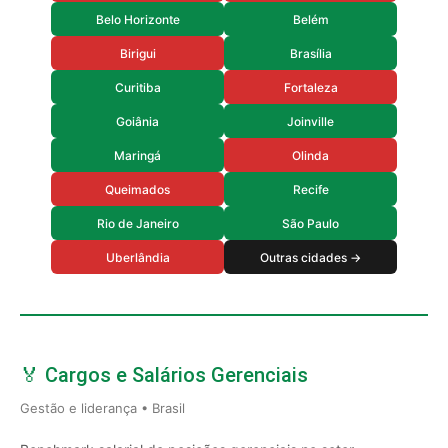
Belo Horizonte
Belém
Birigui
Brasília
Curitiba
Fortaleza
Goiânia
Joinville
Maringá
Olinda
Queimados
Recife
Rio de Janeiro
São Paulo
Uberlândia
Outras cidades →
🏅 Cargos e Salários Gerenciais
Gestão e liderança • Brasil