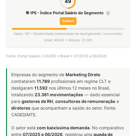
49
🎯 IPS - Índice Portal Salário do Segmento
i
Estável
Saldo: 197 • Rotatividade (intensidade de desligamento / movimento
total): 49,6% • Volume: 23.381
Fonte: Portal Salário / CAGED • Brasil • 07/2025 a 06/2026
Empresas do segmento de
Marketing Direto
contrataram
11.789
profissionais em regime CLT e
desligaram
11.592
nos últimos 12 meses no Brasil,
totalizando
23.381 movimentações
— dado essencial
para
gestores de RH
,
consultores de remuneração
e
diretores
que acompanham a saúde do setor. Fonte:
CAGED/MTE.
O setor está
com baixíssima demanda
. No comparativo
entre
07/2025 e 06/2026
, registrou uma
queda de