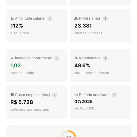
📊 Amplitude salarial
👥 Profissionais
i
i
112%
23.381
piso → teto
últimos 12 meses
🔥 Índice de contratação
🔁 Rotatividade
i
i
1,02
49.6%
setor aquecido
alta — setor dinâmico
🏢 Custo empresa (est.)
📅 Período analisado
i
i
07/2025
R$ 5.728
até 06/2026
estimado com encargos