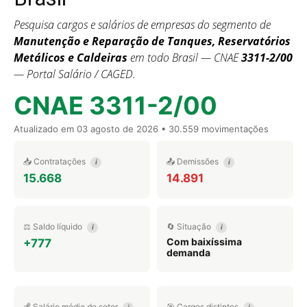
Pesquisa cargos e salários de empresas do segmento de
Manutenção e Reparação de Tanques, Reservatórios
Metálicos e Caldeiras
em todo Brasil — CNAE
3311-2/00
— Portal Salário / CAGED.
CNAE 3311-2/00
Atualizado em
03 agosto de 2026
• 30.559 movimentações
📥 Contratações
📤 Demissões
i
i
15.668
14.891
⚖️ Saldo líquido
🔄 Situação
i
i
Com baixíssima
+777
demanda
💰 Salário médio do setor
🎯 Cargos distintos