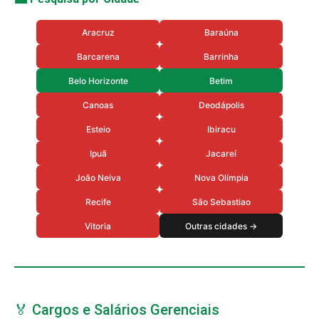
Aracruz
Baraúna
Barcarena
Barrinha
Belo Horizonte
Betim
Canoas
Deodápolis
Esteio
Ibiracu
Ipuã
Jacareí
João Neiva
Nova Olímpia
Recife
São Sebastiao
Vitoria
Outras cidades →
🏅 Cargos e Salários Gerenciais