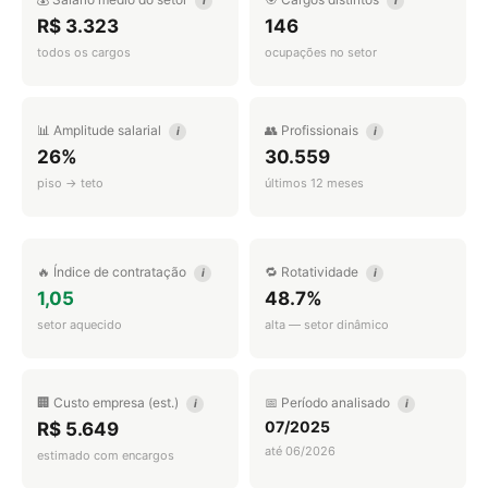
i
i
R$ 3.323
146
todos os cargos
ocupações no setor
📊 Amplitude salarial
👥 Profissionais
i
i
26%
30.559
piso → teto
últimos 12 meses
🔥 Índice de contratação
🔁 Rotatividade
i
i
1,05
48.7%
setor aquecido
alta — setor dinâmico
🏢 Custo empresa (est.)
📅 Período analisado
i
i
07/2025
R$ 5.649
até 06/2026
estimado com encargos