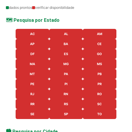
dados prontos
verificar disponibilidade
🗺️ Pesquisa por Estado
AC
AL
AM
AP
BA
CE
DF
ES
GO
MA
MG
MS
MT
PA
PB
PE
PI
PR
RJ
RN
RO
RR
RS
SC
SE
SP
TO
🏙️ Pesquisa por Cidade