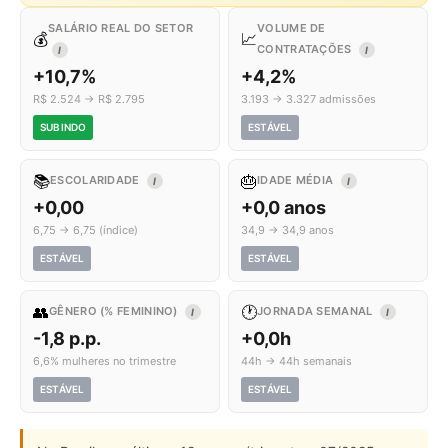
SALÁRIO REAL DO SETOR
VOLUME DE
💰
📈
CONTRATAÇÕES
I
I
+10,7%
+4,2%
R$ 2.524 → R$ 2.795
3.193 → 3.327 admissões
SUBINDO
ESTÁVEL
📚
🎂
ESCOLARIDADE
IDADE MÉDIA
I
I
+0,00
+0,0 anos
6,75 → 6,75 (índice)
34,9 → 34,9 anos
ESTÁVEL
ESTÁVEL
👥
🕐
GÊNERO (% FEMININO)
JORNADA SEMANAL
I
I
-1,8 p.p.
+0,0h
6,6% mulheres no trimestre
44h → 44h semanais
ESTÁVEL
ESTÁVEL