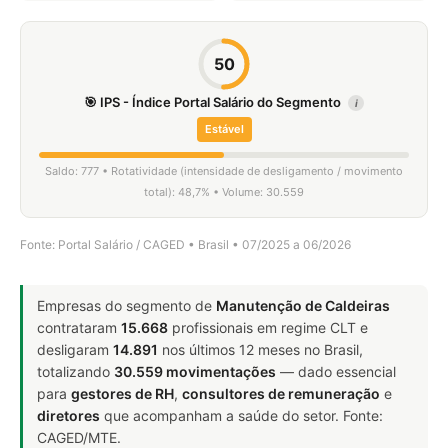
50
🎯 IPS - Índice Portal Salário do Segmento
i
Estável
Saldo: 777 • Rotatividade (intensidade de desligamento / movimento
total): 48,7% • Volume: 30.559
Fonte: Portal Salário / CAGED • Brasil • 07/2025 a 06/2026
Empresas do segmento de
Manutenção de Caldeiras
contrataram
15.668
profissionais em regime CLT e
desligaram
14.891
nos últimos 12 meses no Brasil,
totalizando
30.559 movimentações
— dado essencial
para
gestores de RH
,
consultores de remuneração
e
diretores
que acompanham a saúde do setor. Fonte:
CAGED/MTE.