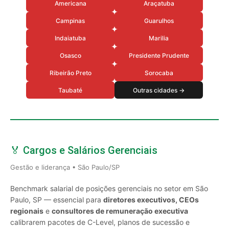
Americana
Araçatuba
Campinas
Guarulhos
Indaiatuba
Marilia
Osasco
Presidente Prudente
Ribeirão Preto
Sorocaba
Taubaté
Outras cidades →
🏅 Cargos e Salários Gerenciais
Gestão e liderança • São Paulo/SP
Benchmark salarial de posições gerenciais no setor em São
Paulo, SP — essencial para
diretores executivos, CEOs
regionais
e
consultores de remuneração executiva
calibrarem pacotes de C-Level, planos de sucessão e