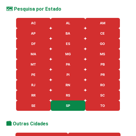
🗺️ Pesquisa por Estado
AC
AL
AM
AP
BA
CE
DF
ES
GO
MA
MG
MS
MT
PA
PB
PE
PI
PR
RJ
RN
RO
RR
RS
SC
SE
SP
TO
🏙️ Outras Cidades