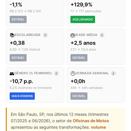
-1,1%
+129,9%
R$ 2.123 → R$ 2.100
77 → 177 admissões
ESTÁVEL
ACELERANDO
📚
🎂
ESCOLARIDADE
IDADE MÉDIA
I
I
+0,38
+2,5 anos
6,90 → 7,28 (índice)
27,1 → 29,6 anos
ESTÁVEL
ESTÁVEL
👥
🕐
GÊNERO (% FEMININO)
JORNADA SEMANAL
I
I
-10,7 p.p.
+0,0h
6,2% mulheres no trimestre
44h → 44h semanais
MAIS HOMENS
ESTÁVEL
Em São Paulo, SP, nos últimos 12 meses (trimestres
07/2025 a 06/2026), o setor de
Oficinas de Motos
apresentou as seguintes transformações:
volume