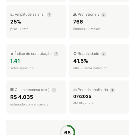
📊 Amplitude salarial
👥 Profissionais
i
i
25%
766
piso → teto
últimos 12 meses
🔥 Índice de contratação
🔁 Rotatividade
i
i
1,41
41.5%
setor aquecido
alta — setor dinâmico
🏢 Custo empresa (est.)
📅 Período analisado
i
i
07/2025
R$ 4.035
até 06/2026
estimado com encargos
68