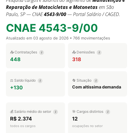
Pesquisa cargos e salários do segmento de
Manutenção e
Reparação de Motocicletas e Motonetas
em São
Paulo, SP — CNAE
4543-9/00
— Portal Salário / CAGED.
CNAE 4543-9/00
Atualizado em
03 agosto de 2026
• 766 movimentações
📥 Contratações
📤 Demissões
i
i
448
318
⚖️ Saldo líquido
🔄 Situação
i
i
Com altíssima demanda
+130
💰 Salário médio do setor
🎯 Cargos distintos
i
i
R$ 2.374
12
todos os cargos
ocupações no setor