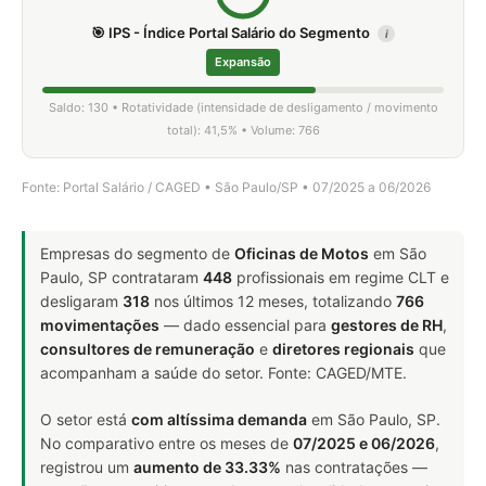
🎯 IPS - Índice Portal Salário do Segmento
i
Expansão
Saldo: 130 • Rotatividade (intensidade de desligamento / movimento
total): 41,5% • Volume: 766
Fonte: Portal Salário / CAGED • São Paulo/SP • 07/2025 a 06/2026
Empresas do segmento de
Oficinas de Motos
em São
Paulo, SP contrataram
448
profissionais em regime CLT e
desligaram
318
nos últimos 12 meses, totalizando
766
movimentações
— dado essencial para
gestores de RH
,
consultores de remuneração
e
diretores regionais
que
acompanham a saúde do setor. Fonte: CAGED/MTE.
O setor está
com altíssima demanda
em São Paulo, SP.
No comparativo entre os meses de
07/2025 e 06/2026
,
registrou um
aumento de 33.33%
nas contratações —