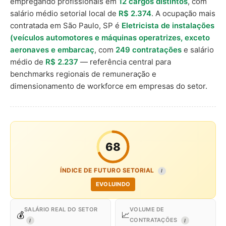
empregando profissionais em
12 cargos distintos
, com
salário médio setorial local de
R$ 2.374
. A ocupação mais
contratada em São Paulo, SP é
Eletricista de instalações
(veículos automotores e máquinas operatrizes, exceto
aeronaves e embarcaç
, com
249 contratações
e salário
médio de
R$ 2.237
— referência central para
benchmarks regionais de remuneração e
dimensionamento de workforce em empresas do setor.
68
ÍNDICE DE FUTURO SETORIAL
I
EVOLUINDO
SALÁRIO REAL DO SETOR
VOLUME DE
💰
📈
CONTRATAÇÕES
I
I