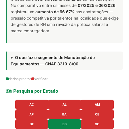
No comparativo entre os meses de
07/2025 e 06/2026
,
registrou um
aumento de 66.67%
nas contratações —
pressão competitiva por talentos na localidade que exige
de gestores de RH uma revisão da política salarial e
marca empregadora.
O que faz o segmento de Manutenção de
Equipamentos — CNAE 3319-8/00
dados prontos
verificar
🗺️ Pesquisa por Estado
AC
AL
AM
AP
BA
CE
DF
ES
GO