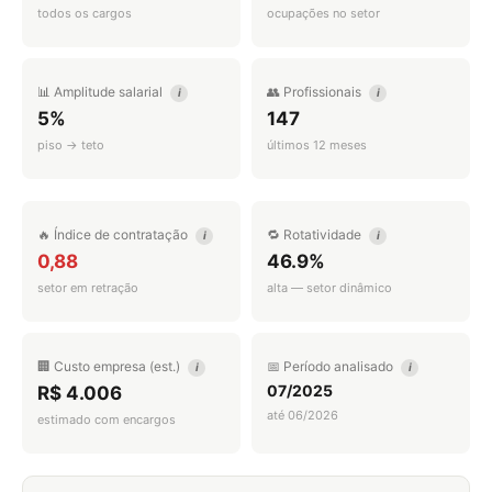
todos os cargos
ocupações no setor
📊 Amplitude salarial
👥 Profissionais
i
i
5%
147
piso → teto
últimos 12 meses
🔥 Índice de contratação
🔁 Rotatividade
i
i
0,88
46.9%
setor em retração
alta — setor dinâmico
🏢 Custo empresa (est.)
📅 Período analisado
i
i
07/2025
R$ 4.006
até 06/2026
estimado com encargos