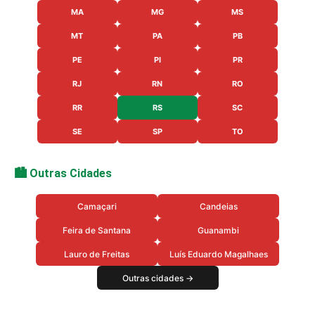
MA
MG
MS
MT
PA
PB
PE
PI
PR
RJ
RN
RO
RR
RS
SC
SE
SP
TO
🏙️ Outras Cidades
Camaçari
Candeias
Feira de Santana
Guanambi
Lauro de Freitas
Luís Eduardo Magalhaes
Outras cidades →