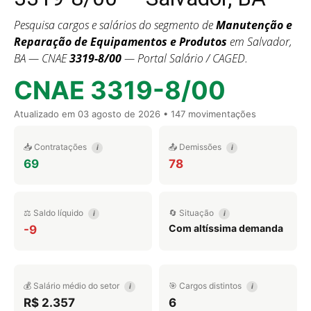
Pesquisa cargos e salários do segmento de
Manutenção e
Reparação de Equipamentos e Produtos
em Salvador,
BA — CNAE
3319-8/00
— Portal Salário / CAGED.
CNAE 3319-8/00
Atualizado em
03 agosto de 2026
• 147 movimentações
📥 Contratações
📤 Demissões
i
i
69
78
⚖️ Saldo líquido
🔄 Situação
i
i
Com altíssima demanda
-9
💰 Salário médio do setor
🎯 Cargos distintos
i
i
R$ 2.357
6