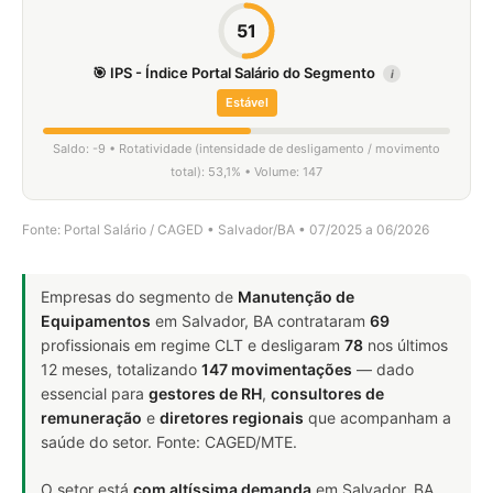
51
🎯 IPS - Índice Portal Salário do Segmento
i
Estável
Saldo: -9 • Rotatividade (intensidade de desligamento / movimento
total): 53,1% • Volume: 147
Fonte: Portal Salário / CAGED • Salvador/BA • 07/2025 a 06/2026
Empresas do segmento de
Manutenção de
Equipamentos
em Salvador, BA contrataram
69
profissionais em regime CLT e desligaram
78
nos últimos
12 meses, totalizando
147 movimentações
— dado
essencial para
gestores de RH
,
consultores de
remuneração
e
diretores regionais
que acompanham a
saúde do setor. Fonte: CAGED/MTE.
O setor está
com altíssima demanda
em Salvador, BA.