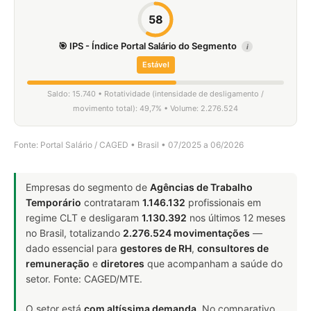
58
🎯 IPS - Índice Portal Salário do Segmento
i
Estável
Saldo: 15.740 • Rotatividade (intensidade de desligamento /
movimento total): 49,7% • Volume: 2.276.524
Fonte: Portal Salário / CAGED • Brasil • 07/2025 a 06/2026
Empresas do segmento de
Agências de Trabalho
Temporário
contrataram
1.146.132
profissionais em
regime CLT e desligaram
1.130.392
nos últimos 12 meses
no Brasil, totalizando
2.276.524 movimentações
—
dado essencial para
gestores de RH
,
consultores de
remuneração
e
diretores
que acompanham a saúde do
setor. Fonte: CAGED/MTE.
O setor está
com altíssima demanda
. No comparativo