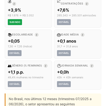
💰
📈
CONTRATAÇÕES
I
I
+3,9%
+7,6%
R$ 1.976 → R$ 2.052
265.343 → 285.501 admissões
SUBINDO
ESTÁVEL
📚
🎂
ESCOLARIDADE
IDADE MÉDIA
I
I
+0,05
+0,1 anos
7,30 → 7,35 (índice)
31,7 → 31,8 anos
ESTÁVEL
ESTÁVEL
👥
🕐
GÊNERO (% FEMININO)
JORNADA SEMANAL
I
I
+1,1 p.p.
+0,0h
49,4% mulheres no trimestre
43h → 43h semanais
ESTÁVEL
ESTÁVEL
No Brasil, nos últimos 12 meses (trimestres 07/2025 a
06/2026), o setor apresentou as seguintes