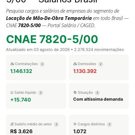
Pesquisa cargos e salários de empresas do segmento de
Locação de Mão-De-Obra Temporária
em todo Brasil —
CNAE
7820-5/00
— Portal Salário / CAGED.
CNAE 7820-5/00
Atualizado em
03 agosto de 2026
• 2.276.524 movimentações
📥 Contratações
📤 Demissões
i
i
1.146.132
1.130.392
⚖️ Saldo líquido
🔄 Situação
i
i
Com altíssima demanda
+15.740
💰 Salário médio do setor
🎯 Cargos distintos
i
i
R$ 3.626
1.072