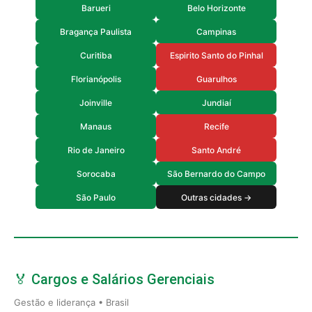
Barueri
Belo Horizonte
Bragança Paulista
Campinas
Curitiba
Espirito Santo do Pinhal
Florianópolis
Guarulhos
Joinville
Jundiaí
Manaus
Recife
Rio de Janeiro
Santo André
Sorocaba
São Bernardo do Campo
São Paulo
Outras cidades →
🏅 Cargos e Salários Gerenciais
Gestão e liderança • Brasil