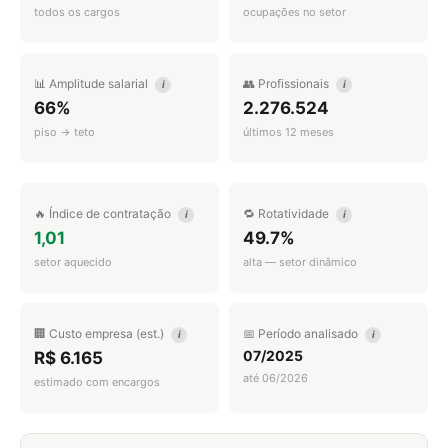
todos os cargos
ocupações no setor
📊 Amplitude salarial
👥 Profissionais
i
i
66%
2.276.524
piso → teto
últimos 12 meses
🔥 Índice de contratação
🔁 Rotatividade
i
i
1,01
49.7%
setor aquecido
alta — setor dinâmico
🏢 Custo empresa (est.)
📅 Período analisado
i
i
07/2025
R$ 6.165
até 06/2026
estimado com encargos