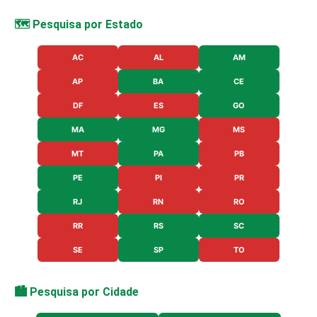
🗺️ Pesquisa por Estado
AC
AL
AM
AP
BA
CE
DF
ES
GO
MA
MG
MS
MT
PA
PB
PE
PI
PR
RJ
RN
RO
RR
RS
SC
SE
SP
TO
🏙️ Pesquisa por Cidade