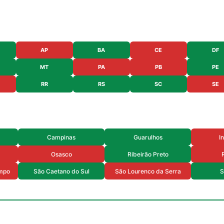
AP
BA
CE
DF
MT
PA
PB
PE
RR
RS
SC
SE
Campinas
Guarulhos
I
Osasco
Ribeirão Preto
mpo
São Caetano do Sul
São Lourenco da Serra
S