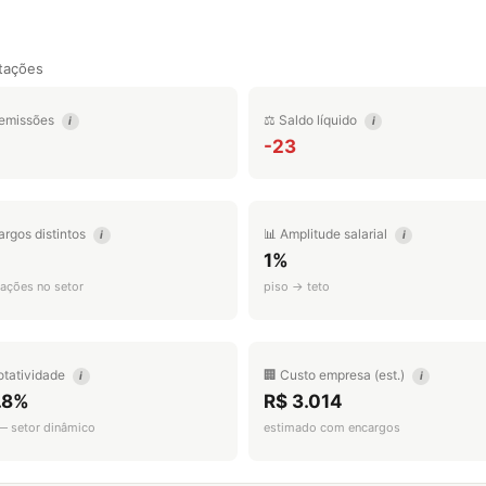
tações
emissões
⚖️ Saldo líquido
i
i
-23
argos distintos
📊 Amplitude salarial
i
i
1%
ações no setor
piso → teto
otatividade
🏢 Custo empresa (est.)
i
i
.8%
R$ 3.014
 — setor dinâmico
estimado com encargos