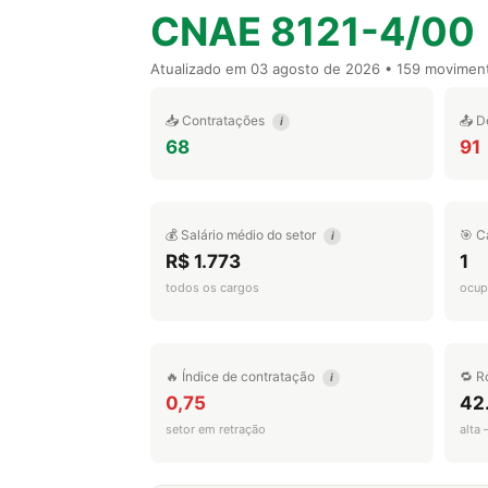
CNAE 8121-4/00
Atualizado em
03 agosto de 2026
• 159 movimen
📥 Contratações
📤 D
i
68
91
💰 Salário médio do setor
🎯 C
i
R$ 1.773
1
todos os cargos
ocup
🔥 Índice de contratação
🔁 R
i
0,75
42
setor em retração
alta