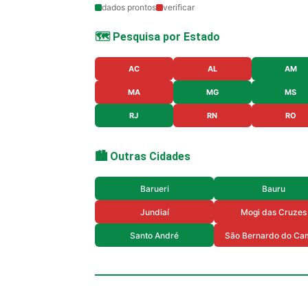
dados prontos
verificar
🗺️ Pesquisa por Estado
AC
AL
AM
MA
MG
MS
RJ
RN
RO
🏙️ Outras Cidades
Barueri
Bauru
Jundiaí
Mogi das Cruzes
Santo André
São Bernardo do Ca