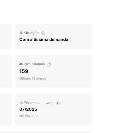
🔄 Situação
i
Com altíssima demanda
👥 Profissionais
i
159
últimos 12 meses
📅 Período analisado
i
07/2025
até 06/2026