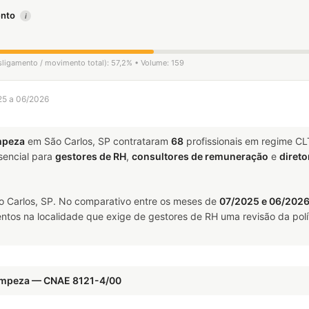
mento
i
sligamento / movimento total): 57,2% • Volume: 159
025 a 06/2026
mpeza
em São Carlos, SP contrataram
68
profissionais em regime CL
encial para
gestores de RH
,
consultores de remuneração
e
direto
 Carlos, SP. No comparativo entre os meses de
07/2025 e 06/202
ntos na localidade que exige de gestores de RH uma revisão da polí
Limpeza — CNAE 8121-4/00