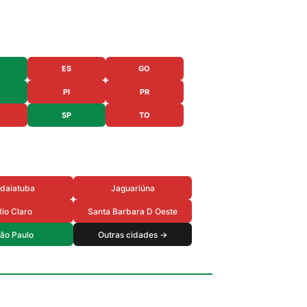
ES
GO
PI
PR
SP
TO
ndaiatuba
Jaguariúna
Rio Claro
Santa Barbara D Oeste
ão Paulo
Outras cidades →