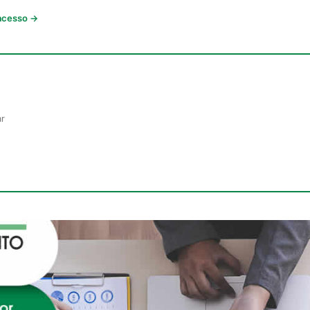
 acesso →
ar