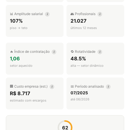
📊 Amplitude salarial
👥 Profissionais
i
i
107%
21.027
piso → teto
últimos 12 meses
🔥 Índice de contratação
🔁 Rotatividade
i
i
1,06
48.5%
setor aquecido
alta — setor dinâmico
🏢 Custo empresa (est.)
📅 Período analisado
i
i
07/2025
R$ 8.717
até 06/2026
estimado com encargos
62