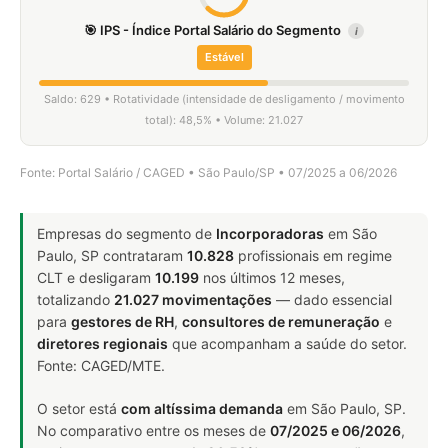
🎯 IPS - Índice Portal Salário do Segmento
i
Estável
Saldo: 629 • Rotatividade (intensidade de desligamento / movimento
total): 48,5% • Volume: 21.027
Fonte: Portal Salário / CAGED • São Paulo/SP • 07/2025 a 06/2026
Empresas do segmento de
Incorporadoras
em São
Paulo, SP contrataram
10.828
profissionais em regime
CLT e desligaram
10.199
nos últimos 12 meses,
totalizando
21.027 movimentações
— dado essencial
para
gestores de RH
,
consultores de remuneração
e
diretores regionais
que acompanham a saúde do setor.
Fonte: CAGED/MTE.
O setor está
com altíssima demanda
em São Paulo, SP.
No comparativo entre os meses de
07/2025 e 06/2026
,