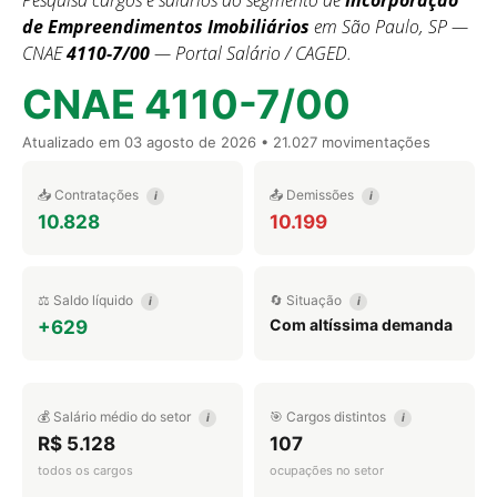
Pesquisa cargos e salários do segmento de
Incorporação
de Empreendimentos Imobiliários
em São Paulo, SP —
CNAE
4110-7/00
— Portal Salário / CAGED.
CNAE 4110-7/00
Atualizado em
03 agosto de 2026
• 21.027 movimentações
📥 Contratações
📤 Demissões
i
i
10.828
10.199
⚖️ Saldo líquido
🔄 Situação
i
i
Com altíssima demanda
+629
💰 Salário médio do setor
🎯 Cargos distintos
i
i
R$ 5.128
107
todos os cargos
ocupações no setor