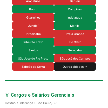
Araçatuba
Barueri
Bauru
Campinas
Guarulhos
Indaiatuba
Jundiaí
Marilia
Piracicaba
Praia Grande
Ribeirão Preto
Rio Claro
Santos
Sorocaba
São José do Rio Preto
São José dos Campos
Taboão da Serra
Outras cidades →
🏅 Cargos e Salários Gerenciais
Gestão e liderança • São Paulo/SP