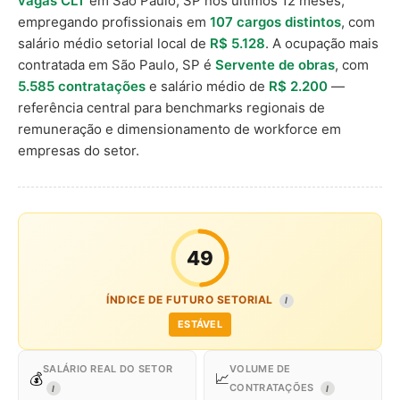
vagas CLT
em São Paulo, SP nos últimos 12 meses,
empregando profissionais em
107 cargos distintos
, com
salário médio setorial local de
R$ 5.128
. A ocupação mais
contratada em São Paulo, SP é
Servente de obras
, com
5.585 contratações
e salário médio de
R$ 2.200
—
referência central para benchmarks regionais de
remuneração e dimensionamento de workforce em
empresas do setor.
49
ÍNDICE DE FUTURO SETORIAL
I
ESTÁVEL
SALÁRIO REAL DO SETOR
VOLUME DE
💰
📈
CONTRATAÇÕES
I
I