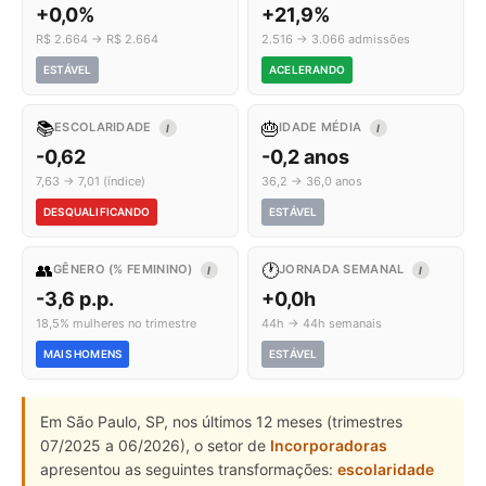
+0,0%
+21,9%
R$ 2.664 → R$ 2.664
2.516 → 3.066 admissões
ESTÁVEL
ACELERANDO
📚
🎂
ESCOLARIDADE
IDADE MÉDIA
I
I
-0,62
-0,2 anos
7,63 → 7,01 (índice)
36,2 → 36,0 anos
DESQUALIFICANDO
ESTÁVEL
👥
🕐
GÊNERO (% FEMININO)
JORNADA SEMANAL
I
I
-3,6 p.p.
+0,0h
18,5% mulheres no trimestre
44h → 44h semanais
MAIS HOMENS
ESTÁVEL
Em São Paulo, SP, nos últimos 12 meses (trimestres
07/2025 a 06/2026), o setor de
Incorporadoras
apresentou as seguintes transformações:
escolaridade