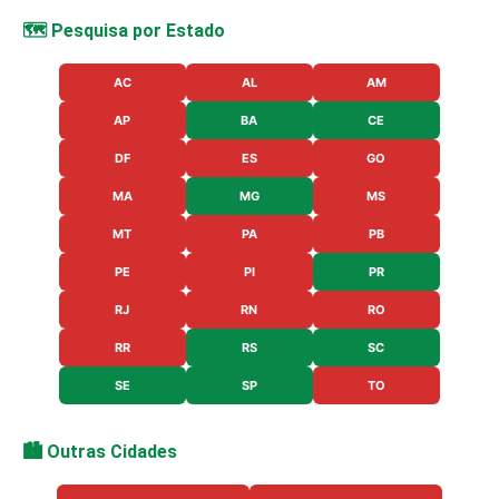
🗺️ Pesquisa por Estado
AC
AL
AM
AP
BA
CE
DF
ES
GO
MA
MG
MS
MT
PA
PB
PE
PI
PR
RJ
RN
RO
RR
RS
SC
SE
SP
TO
🏙️ Outras Cidades