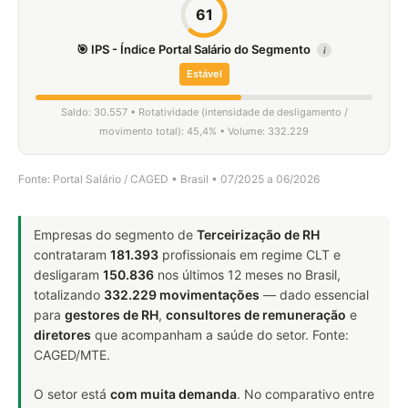
61
🎯 IPS - Índice Portal Salário do Segmento
i
Estável
Saldo: 30.557 • Rotatividade (intensidade de desligamento /
movimento total): 45,4% • Volume: 332.229
Fonte: Portal Salário / CAGED • Brasil • 07/2025 a 06/2026
Empresas do segmento de
Terceirização de RH
contrataram
181.393
profissionais em regime CLT e
desligaram
150.836
nos últimos 12 meses no Brasil,
totalizando
332.229 movimentações
— dado essencial
para
gestores de RH
,
consultores de remuneração
e
diretores
que acompanham a saúde do setor. Fonte:
CAGED/MTE.
O setor está
com muita demanda
. No comparativo entre