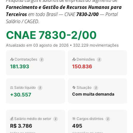
Pesquisa cargos e salários de empresas do segmento de
Fornecimento e Gestão de Recursos Humanos para
Terceiros
em todo Brasil — CNAE
7830-2/00
— Portal
Salário / CAGED.
CNAE 7830-2/00
Atualizado em
03 agosto de 2026
• 332.229 movimentações
📥 Contratações
📤 Demissões
i
i
181.393
150.836
⚖️ Saldo líquido
🔄 Situação
i
i
Com muita demanda
+30.557
💰 Salário médio do setor
🎯 Cargos distintos
i
i
R$ 3.786
495