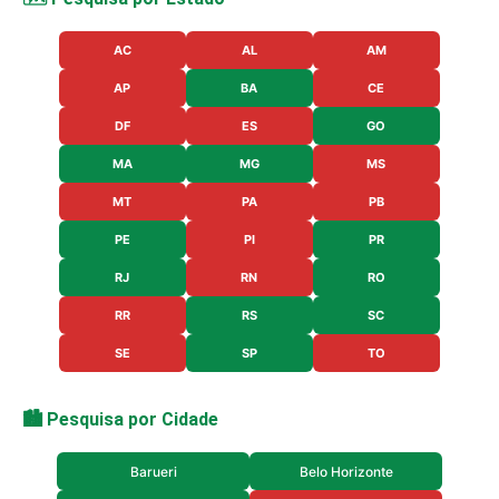
AC
AL
AM
AP
BA
CE
DF
ES
GO
MA
MG
MS
MT
PA
PB
PE
PI
PR
RJ
RN
RO
RR
RS
SC
SE
SP
TO
🏙️ Pesquisa por Cidade
Barueri
Belo Horizonte