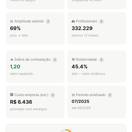
todos os cargos
ocupações no setor
📊 Amplitude salarial
👥 Profissionais
i
i
69%
332.229
piso → teto
últimos 12 meses
🔥 Índice de contratação
🔁 Rotatividade
i
i
1,20
45.4%
setor aquecido
alta — setor dinâmico
🏢 Custo empresa (est.)
📅 Período analisado
i
i
07/2025
R$ 6.436
até 06/2026
estimado com encargos