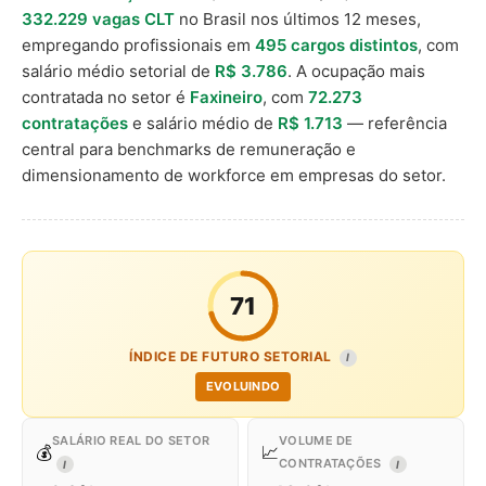
332.229 vagas CLT
no Brasil nos últimos 12 meses,
empregando profissionais em
495 cargos distintos
, com
salário médio setorial de
R$ 3.786
. A ocupação mais
contratada no setor é
Faxineiro
, com
72.273
contratações
e salário médio de
R$ 1.713
— referência
central para benchmarks de remuneração e
dimensionamento de workforce em empresas do setor.
71
ÍNDICE DE FUTURO SETORIAL
I
EVOLUINDO
SALÁRIO REAL DO SETOR
VOLUME DE
💰
📈
CONTRATAÇÕES
I
I