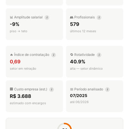
📊 Amplitude salarial
👥 Profissionais
i
i
-9%
579
piso → teto
últimos 12 meses
🔥 Índice de contratação
🔁 Rotatividade
i
i
0,69
40.9%
setor em retração
alta — setor dinâmico
🏢 Custo empresa (est.)
📅 Período analisado
i
i
07/2025
R$ 3.688
até 06/2026
estimado com encargos