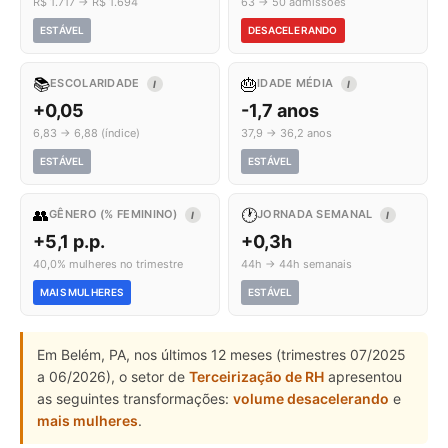
R$ 1.717 → R$ 1.694
63 → 50 admissões
ESTÁVEL
DESACELERANDO
📚
🎂
ESCOLARIDADE
IDADE MÉDIA
I
I
+0,05
-1,7 anos
6,83 → 6,88 (índice)
37,9 → 36,2 anos
ESTÁVEL
ESTÁVEL
👥
🕐
GÊNERO (% FEMININO)
JORNADA SEMANAL
I
I
+5,1 p.p.
+0,3h
40,0% mulheres no trimestre
44h → 44h semanais
MAIS MULHERES
ESTÁVEL
Em Belém, PA, nos últimos 12 meses (trimestres 07/2025
a 06/2026), o setor de
Terceirização de RH
apresentou
as seguintes transformações:
volume desacelerando
e
mais mulheres
.