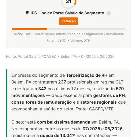
31
🎯 IPS - Índice Portal Salário do Segmento
i
Retração
Saldo: -105 • Rotatividade (intensidade de desligamento / movimento
total): 59,1% • Volume: 579
Fonte: Portal Salário / CAGED • Belém/PA • 07/2025 a 06/2026
Empresas do segmento de
Terceirização de RH
em
Belém, PA contrataram
237
profissionais em regime CLT
e desligaram
342
nos últimos 12 meses, totalizando
579
movimentações
— dado essencial para
gestores de RH
,
consultores de remuneração
e
diretores regionais
que
acompanham a saúde do setor. Fonte: CAGED/MTE.
O setor está
com baixíssima demanda
em Belém, PA.
No comparativo entre os meses de
07/2025 e 06/2026
,
registrou uma
queda de 13.04%
nas contratações —