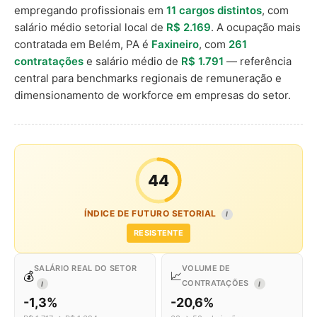
empregando profissionais em
11 cargos distintos
, com
salário médio setorial local de
R$ 2.169
. A ocupação mais
contratada em Belém, PA é
Faxineiro
, com
261
contratações
e salário médio de
R$ 1.791
— referência
central para benchmarks regionais de remuneração e
dimensionamento de workforce em empresas do setor.
44
ÍNDICE DE FUTURO SETORIAL
I
RESISTENTE
SALÁRIO REAL DO SETOR
VOLUME DE
💰
📈
CONTRATAÇÕES
I
I
-1,3%
-20,6%