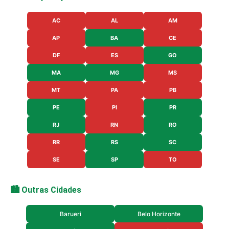
AC
AL
AM
AP
BA
CE
DF
ES
GO
MA
MG
MS
MT
PA
PB
PE
PI
PR
RJ
RN
RO
RR
RS
SC
SE
SP
TO
🏙️ Outras Cidades
Barueri
Belo Horizonte