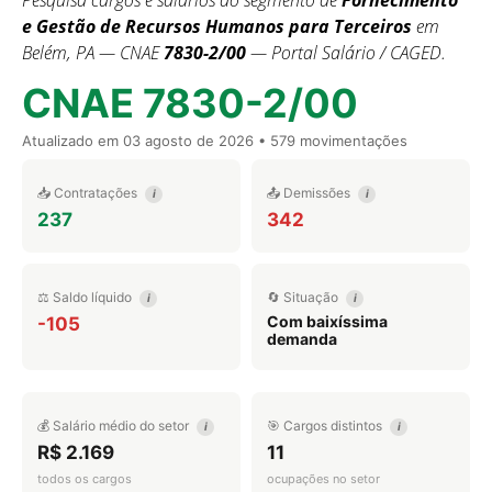
Pesquisa cargos e salários do segmento de
Fornecimento
e Gestão de Recursos Humanos para Terceiros
em
Belém, PA — CNAE
7830-2/00
— Portal Salário / CAGED.
CNAE 7830-2/00
Atualizado em
03 agosto de 2026
• 579 movimentações
📥 Contratações
📤 Demissões
i
i
237
342
⚖️ Saldo líquido
🔄 Situação
i
i
Com baixíssima
-105
demanda
💰 Salário médio do setor
🎯 Cargos distintos
i
i
R$ 2.169
11
todos os cargos
ocupações no setor