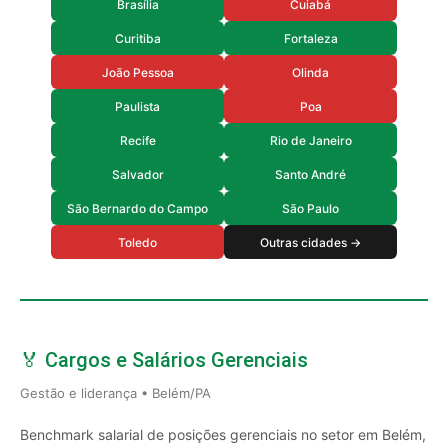
Brasília
Cuiabá
Curitiba
Fortaleza
João Pessoa
Olinda
Paulista
Poa
Recife
Rio de Janeiro
Salvador
Santo André
São Bernardo do Campo
São Paulo
Toledo
Outras cidades →
🏅 Cargos e Salários Gerenciais
Gestão e liderança • Belém/PA
Benchmark salarial de posições gerenciais no setor em Belém,