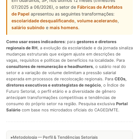
Em Guarulhos, SP, nos últimos 12 meses (trimestres
07/2025 a 06/2026), o setor de
Fábricas de Artefatos
de Papel
apresentou as seguintes transformações:
escolaridade desqualificando
,
volume acelerando
,
salário subindo
e
mais homens
.
Como usar esses indicadores:
para
gestores e diretores
regionais de RH
, a evolução da escolaridade e da jornada sinaliza
mudanças estruturais que exigem ajuste em descrições de
vagas, requisitos e políticas de benefícios na localidade. Para
consultores de remuneração e headhunters
, o salário real do
setor e a variação de volume delimitam a pressão salarial
esperada em processos de recolocação regionais. Para
CEOs,
diretores executivos e estrategistas de negócio
, o Índice de
Futuro Setorial, o perfil etário e a diversidade de gênero
antecipam transformações competitivas e tendências de
consumo do próprio setor na região. Pesquisa exclusiva
Portal
Salário
com base nos microdados oficiais do CAGED/MTE.
Metodologia — Perfil & Tendências Setoriais