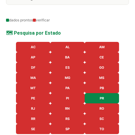
dados prontos
verificar
🗺️ Pesquisa por Estado
AC
AL
AM
AP
BA
CE
DF
ES
GO
MA
MG
MS
MT
PA
PB
PE
PI
PR
RJ
RN
RO
RR
RS
SC
SE
SP
TO