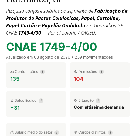
Pesquisa cargos e salários do segmento de
Fabricação de
Produtos de Pastas Celulósicas, Papel, Cartolina,
Papel-Cartão e Papelão Ondulado
em Guarulhos, SP —
CNAE
1749-4/00
— Portal Salário / CAGED.
CNAE 1749-4/00
Atualizado em
03 agosto de 2026
• 239 movimentações
📥 Contratações
📤 Demissões
i
i
135
104
⚖️ Saldo líquido
🔄 Situação
i
i
Com altíssima demanda
+31
💰 Salário médio do setor
🎯 Cargos distintos
i
i