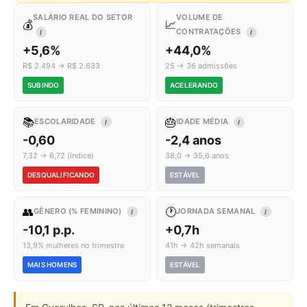
SALÁRIO REAL DO SETOR
VOLUME DE
💰
📈
CONTRATAÇÕES
I
I
+5,6%
+44,0%
R$ 2.494 → R$ 2.633
25 → 36 admissões
SUBINDO
ACELERANDO
📚
🎂
ESCOLARIDADE
IDADE MÉDIA
I
I
-0,60
-2,4 anos
7,32 → 6,72 (índice)
38,0 → 35,6 anos
DESQUALIFICANDO
ESTÁVEL
👥
🕐
GÊNERO (% FEMININO)
JORNADA SEMANAL
I
I
-10,1 p.p.
+0,7h
13,9% mulheres no trimestre
41h → 42h semanais
MAIS HOMENS
ESTÁVEL