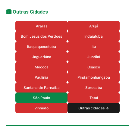
🏙️ Outras Cidades
Araras
Arujá
Bom Jesus dos Perdoes
Indaiatuba
Itaquaquecetuba
Itu
Jaguariúna
Jundiaí
Mococa
Osasco
Paulínia
Pindamonhangaba
Santana de Parnaíba
Sorocaba
São Paulo
Tatuí
Vinhedo
Outras cidades →