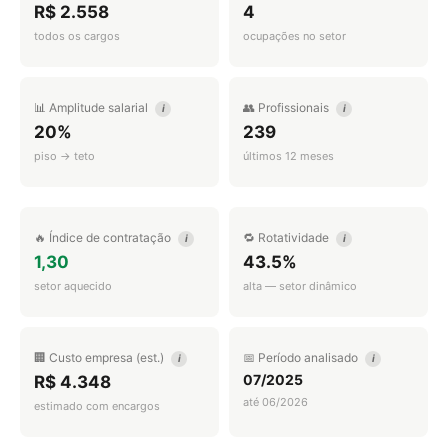
R$ 2.558
4
todos os cargos
ocupações no setor
📊 Amplitude salarial
👥 Profissionais
i
i
20%
239
piso → teto
últimos 12 meses
🔥 Índice de contratação
🔁 Rotatividade
i
i
1,30
43.5%
setor aquecido
alta — setor dinâmico
🏢 Custo empresa (est.)
📅 Período analisado
i
i
07/2025
R$ 4.348
até 06/2026
estimado com encargos