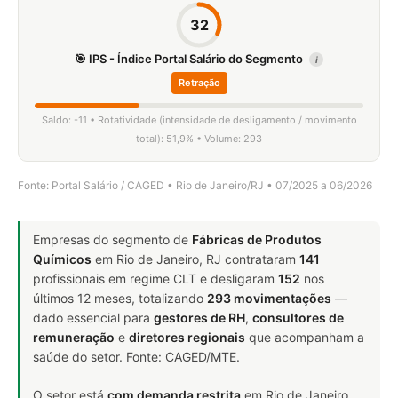
32
🎯 IPS - Índice Portal Salário do Segmento
i
Retração
Saldo: -11 • Rotatividade (intensidade de desligamento / movimento
total): 51,9% • Volume: 293
Fonte: Portal Salário / CAGED • Rio de Janeiro/RJ • 07/2025 a 06/2026
Empresas do segmento de
Fábricas de Produtos
Químicos
em Rio de Janeiro, RJ contrataram
141
profissionais em regime CLT e desligaram
152
nos
últimos 12 meses, totalizando
293 movimentações
—
dado essencial para
gestores de RH
,
consultores de
remuneração
e
diretores regionais
que acompanham a
saúde do setor. Fonte: CAGED/MTE.
O setor está
com demanda restrita
em Rio de Janeiro,