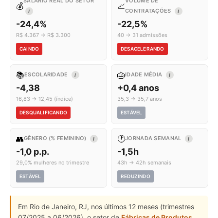
SALÁRIO REAL DO SETOR
VOLUME DE
💰
📈
CONTRATAÇÕES
I
I
-24,4%
-22,5%
R$ 4.367 → R$ 3.300
40 → 31 admissões
CAINDO
DESACELERANDO
📚
🎂
ESCOLARIDADE
IDADE MÉDIA
I
I
-4,38
+0,4 anos
16,83 → 12,45 (índice)
35,3 → 35,7 anos
DESQUALIFICANDO
ESTÁVEL
👥
🕐
GÊNERO (% FEMININO)
JORNADA SEMANAL
I
I
-1,0 p.p.
-1,5h
29,0% mulheres no trimestre
43h → 42h semanais
ESTÁVEL
REDUZINDO
Em Rio de Janeiro, RJ, nos últimos 12 meses (trimestres
07/2025 a 06/2026), o setor de
Fábricas de Produtos