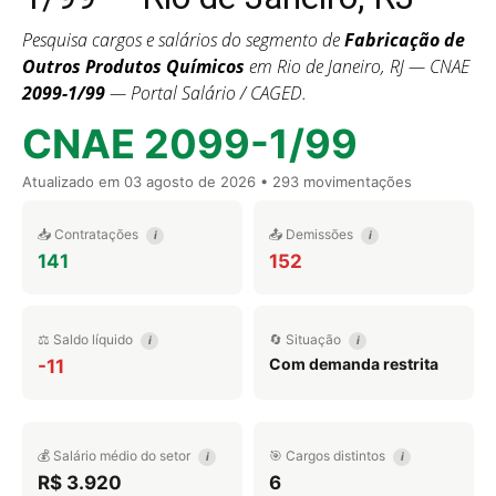
Pesquisa cargos e salários do segmento de
Fabricação de
Outros Produtos Químicos
em Rio de Janeiro, RJ — CNAE
2099-1/99
— Portal Salário / CAGED.
CNAE 2099-1/99
Atualizado em
03 agosto de 2026
• 293 movimentações
📥 Contratações
📤 Demissões
i
i
141
152
⚖️ Saldo líquido
🔄 Situação
i
i
Com demanda restrita
-11
💰 Salário médio do setor
🎯 Cargos distintos
i
i
R$ 3.920
6