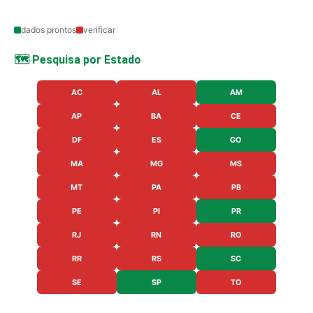
dados prontos
verificar
🗺️ Pesquisa por Estado
AC
AL
AM
AP
BA
CE
DF
ES
GO
MA
MG
MS
MT
PA
PB
PE
PI
PR
RJ
RN
RO
RR
RS
SC
SE
SP
TO