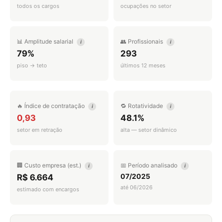
todos os cargos
ocupações no setor
📊 Amplitude salarial
👥 Profissionais
i
i
79%
293
piso → teto
últimos 12 meses
🔥 Índice de contratação
🔁 Rotatividade
i
i
0,93
48.1%
setor em retração
alta — setor dinâmico
🏢 Custo empresa (est.)
📅 Período analisado
i
i
07/2025
R$ 6.664
até 06/2026
estimado com encargos