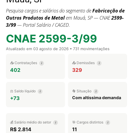
Pesquisa cargos e salários do segmento de
Fabricação de
Outros Produtos de Metal
em Mauá, SP — CNAE
2599-
3/99
— Portal Salário / CAGED.
CNAE 2599-3/99
Atualizado em
03 agosto de 2026
• 731 movimentações
📥 Contratações
📤 Demissões
i
i
402
329
⚖️ Saldo líquido
🔄 Situação
i
i
Com altíssima demanda
+73
💰 Salário médio do setor
🎯 Cargos distintos
i
i
R$ 2.814
11