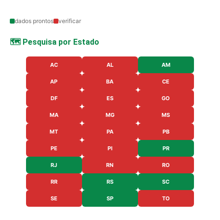
dados prontos
verificar
🗺️ Pesquisa por Estado
AC
AL
AM
AP
BA
CE
DF
ES
GO
MA
MG
MS
MT
PA
PB
PE
PI
PR
RJ
RN
RO
RR
RS
SC
SE
SP
TO