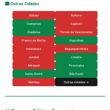
🏙️ Outras Cidades
Atibaia
Boituva
Campinas
Capivari
Diadema
Ferraz de Vasconcelos
Franco da Rocha
Guarulhos
Indaiatuba
Itaquaquecetuba
Jundiaí
Limeira
Mirassol
Piracicaba
Santo André
São Paulo
Valinhos
Outras cidades →