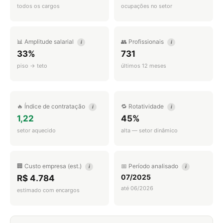
todos os cargos
ocupações no setor
📊 Amplitude salarial
👥 Profissionais
i
i
33%
731
piso → teto
últimos 12 meses
🔥 Índice de contratação
🔁 Rotatividade
i
i
1,22
45%
setor aquecido
alta — setor dinâmico
🏢 Custo empresa (est.)
📅 Período analisado
i
i
07/2025
R$ 4.784
até 06/2026
estimado com encargos