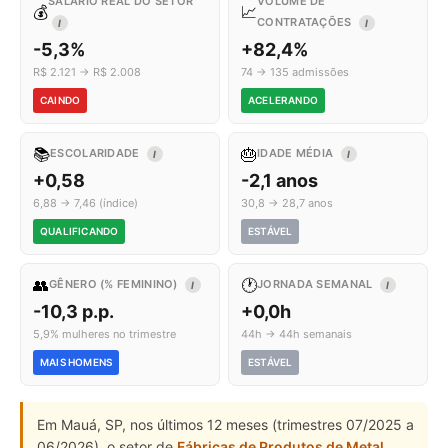
SALÁRIO REAL DO SETOR
VOLUME DE
💰
📈
CONTRATAÇÕES
I
I
-5,3%
+82,4%
R$ 2.121 → R$ 2.008
74 → 135 admissões
CAINDO
ACELERANDO
📚
🎂
ESCOLARIDADE
IDADE MÉDIA
I
I
+0,58
-2,1 anos
6,88 → 7,46 (índice)
30,8 → 28,7 anos
QUALIFICANDO
ESTÁVEL
👥
🕐
GÊNERO (% FEMININO)
JORNADA SEMANAL
I
I
-10,3 p.p.
+0,0h
5,9% mulheres no trimestre
44h → 44h semanais
MAIS HOMENS
ESTÁVEL
Em Mauá, SP, nos últimos 12 meses (trimestres 07/2025 a
06/2026), o setor de
Fábricas de Produtos de Metal