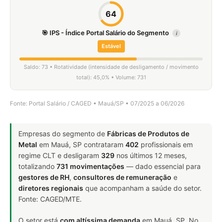
64
🎯 IPS - Índice Portal Salário do Segmento
i
Estável
Saldo: 73 • Rotatividade (intensidade de desligamento / movimento
total): 45,0% • Volume: 731
Fonte: Portal Salário / CAGED • Mauá/SP • 07/2025 a 06/2026
Empresas do segmento de
Fábricas de Produtos de
Metal
em Mauá, SP contrataram
402
profissionais em
regime CLT e desligaram
329
nos últimos 12 meses,
totalizando
731 movimentações
— dado essencial para
gestores de RH
,
consultores de remuneração
e
diretores regionais
que acompanham a saúde do setor.
Fonte: CAGED/MTE.
O setor está
com altíssima demanda
em Mauá, SP. No