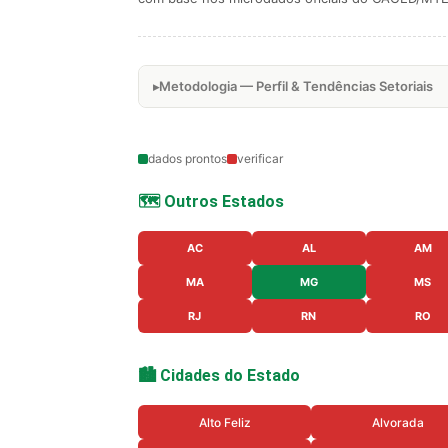
Metodologia — Perfil & Tendências Setoriais
dados prontos
verificar
🗺️ Outros Estados
AC
AL
AM
MA
MG
MS
RJ
RN
RO
🏙️ Cidades do Estado
Alto Feliz
Alvorada