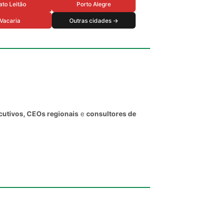
to Leitão
Porto Alegre
Vacaria
Outras cidades →
cutivos, CEOs regionais
e
consultores de