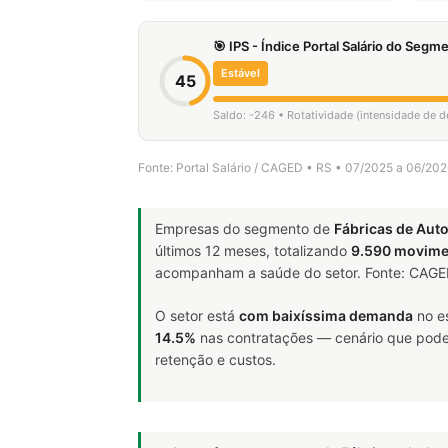
🎯 IPS - Índice Portal Salário do Seg
Estável
45
Saldo: -246 • Rotatividade (intensidade de 
Fonte: Portal Salário / CAGED • RS • 07/2025 a 06/20
Empresas do segmento de
Fábricas de Aut
últimos 12 meses, totalizando
9.590 movime
acompanham a saúde do setor. Fonte: CAG
O setor está
com baixíssima demanda
no e
14.5%
nas contratações — cenário que pode i
retenção e custos.