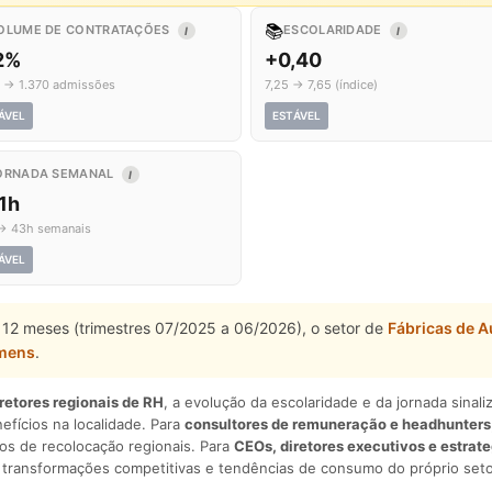
📚
OLUME DE CONTRATAÇÕES
ESCOLARIDADE
I
I
,2%
+0,40
7 → 1.370 admissões
7,25 → 7,65 (índice)
ÁVEL
ESTÁVEL
ORNADA SEMANAL
I
1h
→ 43h semanais
ÁVEL
 12 meses (trimestres 07/2025 a 06/2026), o setor de
Fábricas de 
mens
.
iretores regionais de RH
, a evolução da escolaridade e da jornada sina
nefícios na localidade. Para
consultores de remuneração e headhunters
os de recolocação regionais. Para
CEOs, diretores executivos e estrat
am transformações competitivas e tendências de consumo do próprio seto
.