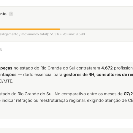
mento
i
desligamento / movimento total): 51,3% • Volume: 9.590
26
opeças
no estado do Rio Grande do Sul contrataram
4.672
profissio
ntações
— dado essencial para
gestores de RH
,
consultores de r
ED/MTE.
stado do Rio Grande do Sul. No comparativo entre os meses de
07/2
ndicar retração ou reestruturação regional, exigindo atenção de CE