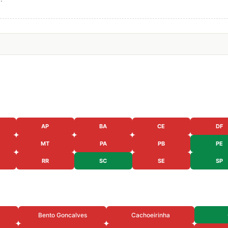
AP
BA
CE
DF
MT
PA
PB
PE
RR
SC
SE
SP
Bento Goncalves
Cachoeirinha