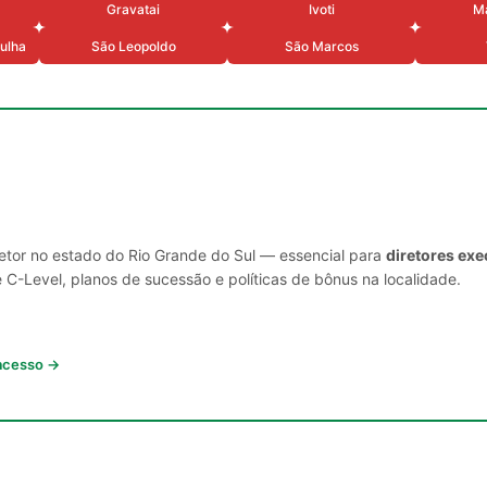
Gravatai
Ivoti
Ma
ulha
São Leopoldo
São Marcos
setor no estado do Rio Grande do Sul — essencial para
diretores exe
C-Level, planos de sucessão e políticas de bônus na localidade.
 acesso →