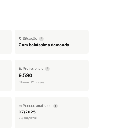
🔄 Situação
i
Com baixíssima demanda
👥 Profissionais
i
9.590
últimos 12 meses
📅 Período analisado
i
07/2025
até 06/2026