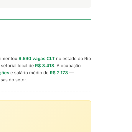
vimentou
9.590 vagas CLT
no estado do Rio
 setorial local de
R$ 3.418
. A ocupação
ções
e salário médio de
R$ 2.173
—
sas do setor.