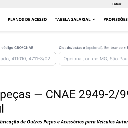
Entrar
PLANOS DE ACESSO
TABELA SALARIAL
PROFISSÕES
ou código CBO/CNAE
Cidade/estado
(opcional)
. Em branco = 
opeças — CNAE 2949-2/9
l
bricação de Outras Peças e Acessórios para Veículos Aut