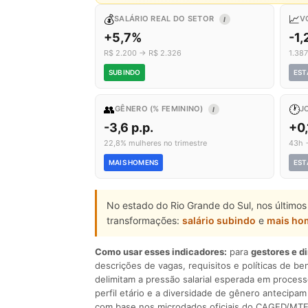
💰
📈
SALÁRIO REAL DO SETOR
V
I
+5,7%
-1
R$ 2.200 → R$ 2.326
1.38
SUBINDO
EST
👥
🕐
GÊNERO (% FEMININO)
J
I
-3,6 p.p.
+0,
22,8% mulheres no trimestre
43h 
MAIS HOMENS
EST
No estado do Rio Grande do Sul, nos últimos
transformações:
salário subindo
e
mais ho
Como usar esses indicadores:
para
gestores e d
descrições de vagas, requisitos e políticas de be
delimitam a pressão salarial esperada em process
perfil etário e a diversidade de gênero antecip
com base nos microdados oficiais do CAGED/MTE