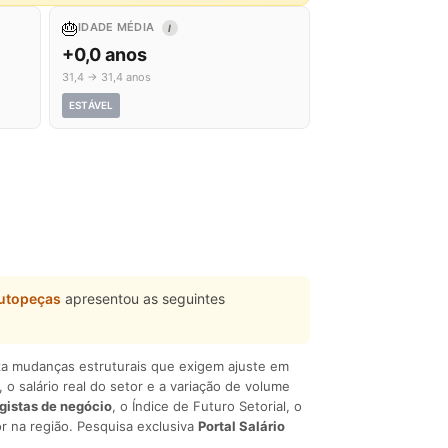
🎂
IDADE MÉDIA
I
+0,0 anos
31,4 → 31,4 anos
ESTÁVEL
Autopeças
apresentou as seguintes
liza mudanças estruturais que exigem ajuste em
, o salário real do setor e a variação de volume
egistas de negócio
, o Índice de Futuro Setorial, o
r na região. Pesquisa exclusiva
Portal Salário