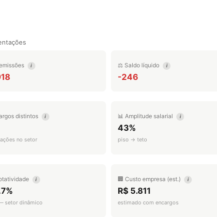
entações
emissões
⚖️ Saldo líquido
i
i
918
-246
argos distintos
📊 Amplitude salarial
i
i
43%
ações no setor
piso → teto
otatividade
🏢 Custo empresa (est.)
i
i
.7%
R$ 5.811
 — setor dinâmico
estimado com encargos