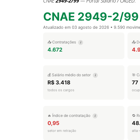
CNAE
2949-2/99
— Portal Salário / CAGED.
CNAE 2949-2/99
Atualizado em
03 agosto de 2026
• 9.590 movim
📥 Contratações
📤 D
i
4.672
4.
💰 Salário médio do setor
🎯 C
i
R$ 3.418
77
todos os cargos
ocup
🔥 Índice de contratação
🔁 R
i
0,95
48
setor em retração
alta