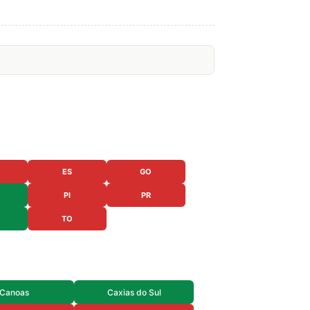
ES
GO
PI
PR
TO
Canoas
Caxias do Sul