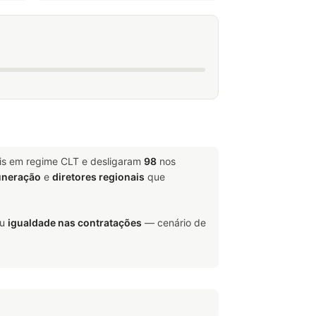
ais em regime CLT e desligaram
98
nos
uneração
e
diretores regionais
que
ou
igualdade nas contratações
— cenário de