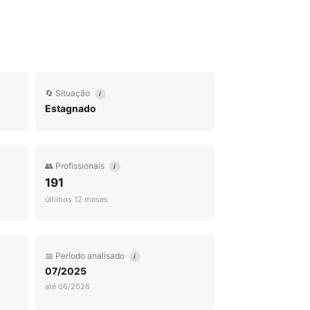
🔄 Situação
i
Estagnado
👥 Profissionais
i
191
últimos 12 meses
📅 Período analisado
i
07/2025
até 06/2026