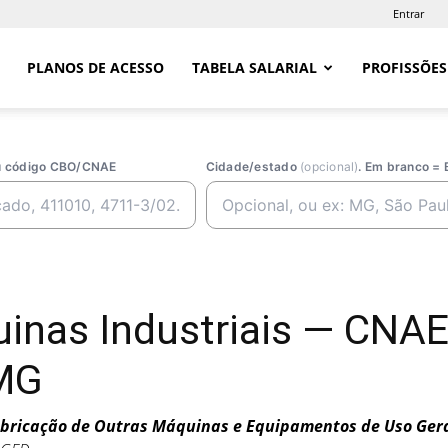
Entrar
PLANOS DE ACESSO
TABELA SALARIAL
PROFISSÕES
ou código CBO/CNAE
Cidade/estado
(opcional)
. Em branco = 
uinas Industriais — CNA
 MG
bricação de Outras Máquinas e Equipamentos de Uso Geral