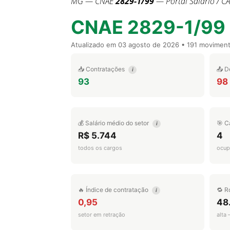
MG — CNAE
2829-1/99
— Portal Salário / C
CNAE 2829-1/99
Atualizado em
03 agosto de 2026
• 191 movimen
📥 Contratações
📤 D
i
93
98
💰 Salário médio do setor
🎯 C
i
R$ 5.744
4
todos os cargos
ocup
🔥 Índice de contratação
🔁 R
i
0,95
48
setor em retração
alta