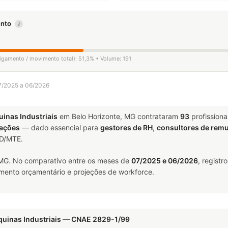
mento
i
ligamento / movimento total): 51,3% • Volume: 191
07/2025 a 06/2026
inas Industriais
em Belo Horizonte, MG contrataram
93
profission
ações
— dado essencial para
gestores de RH
,
consultores de rem
ED/MTE.
 MG. No comparativo entre os meses de
07/2025 e 06/2026
, registr
jamento orçamentário e projeções de workforce.
quinas Industriais — CNAE 2829-1/99