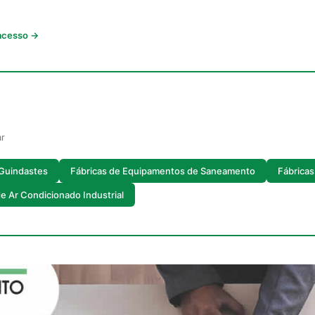
 acesso →
ar
 Guindastes
Fábricas de Equipamentos de Saneamento
Fábricas
de Ar Condicionado Industrial