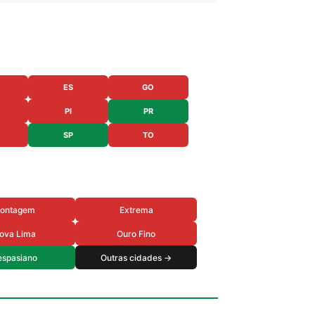
ES
GO
PI
PR
SP
TO
ontagem
Extrema
ova Lima
Ouro Fino
espasiano
Outras cidades →