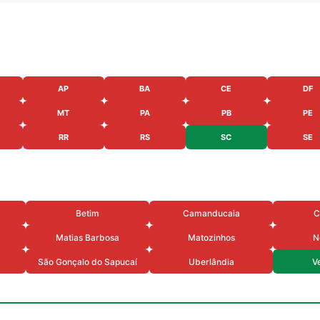
AP
BA
CE
DF
MT
PA
PB
PE
RR
RS
SC
SE
Betim
Camanducaia
C
Matias Barbosa
Matozinhos
N
São Gonçalo do Sapucaí
Uberlândia
V