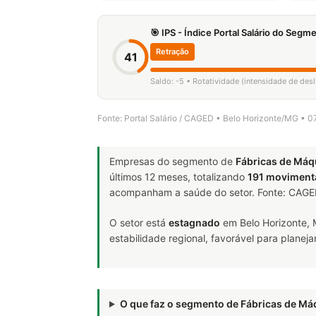
🎯 IPS - Índice Portal Salário do Seg
Retração
41
Saldo: -5 • Rotatividade (intensidade de des
Fonte: Portal Salário / CAGED • Belo Horizonte/MG • 
Empresas do segmento de
Fábricas de Máqu
últimos 12 meses, totalizando
191 moviment
acompanham a saúde do setor. Fonte: CAG
O setor está
estagnado
em Belo Horizonte,
estabilidade regional, favorável para plane
O que faz o segmento de Fábricas de Má