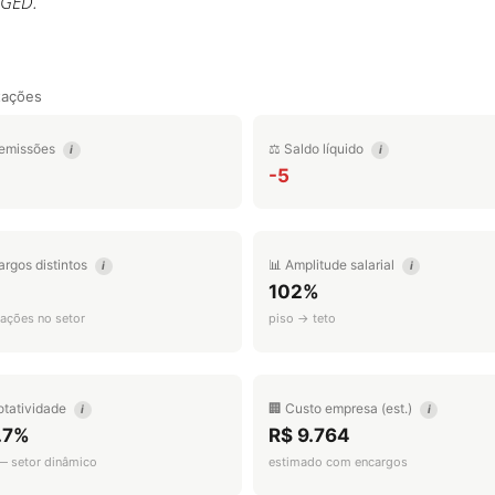
AGED.
tações
emissões
⚖️ Saldo líquido
i
i
-5
argos distintos
📊 Amplitude salarial
i
i
102%
ações no setor
piso → teto
otatividade
🏢 Custo empresa (est.)
i
i
.7%
R$ 9.764
 — setor dinâmico
estimado com encargos