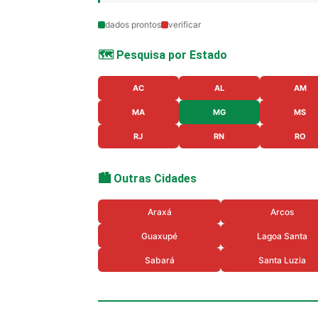
dados prontos
verificar
🗺️ Pesquisa por Estado
AC
AL
AM
MA
MG
MS
RJ
RN
RO
🏙️ Outras Cidades
Araxá
Arcos
Guaxupé
Lagoa Santa
Sabará
Santa Luzia