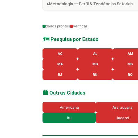
Metodologia — Perfil & Tendências Setoriais
dados prontos
verificar
🗺️ Pesquisa por Estado
AC
AL
AM
MA
MG
MS
RJ
RN
RO
🏙️ Outras Cidades
Americana
Araraquara
Itu
Jacareí