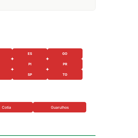
ES
GO
PI
PR
SP
TO
Cotia
Guarulhos