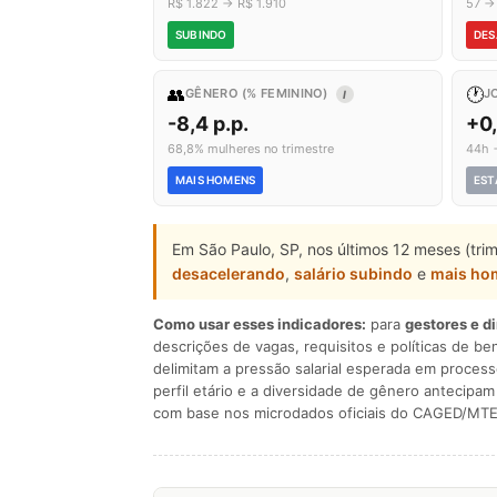
R$ 1.822 → R$ 1.910
57 →
SUBINDO
DES
👥
🕐
GÊNERO (% FEMININO)
J
I
-8,4 p.p.
+0
68,8% mulheres no trimestre
44h 
MAIS HOMENS
EST
Em São Paulo, SP, nos últimos 12 meses (tri
desacelerando
,
salário subindo
e
mais ho
Como usar esses indicadores:
para
gestores e d
descrições de vagas, requisitos e políticas de be
delimitam a pressão salarial esperada em process
perfil etário e a diversidade de gênero antecip
com base nos microdados oficiais do CAGED/MTE