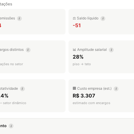
tações
emissões
⚖️ Saldo líquido
i
i
4
-51
argos distintos
📊 Amplitude salarial
i
i
28%
ações no setor
piso → teto
otatividade
🏢 Custo empresa (est.)
i
i
.4%
R$ 3.307
 — setor dinâmico
estimado com encargos
mento
i