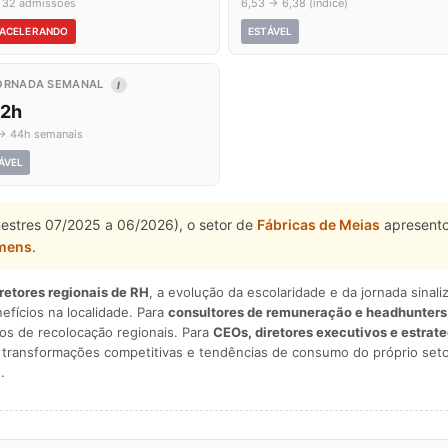
 32 admissões
6,53 → 6,38 (índice)
ACELERANDO
ESTÁVEL
ORNADA SEMANAL
I
,2h
→ 44h semanais
ÁVEL
mestres 07/2025 a 06/2026), o setor de
Fábricas de Meias
apresento
mens
.
iretores regionais de RH
, a evolução da escolaridade e da jornada sina
nefícios na localidade. Para
consultores de remuneração e headhunters
os de recolocação regionais. Para
CEOs, diretores executivos e estrat
am transformações competitivas e tendências de consumo do próprio seto
.