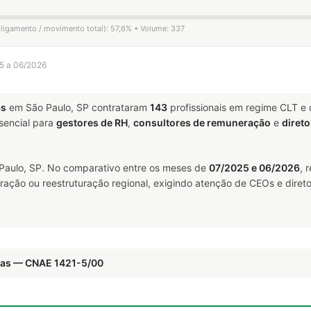
sligamento / movimento total): 57,6% • Volume: 337
25 a 06/2026
as
em São Paulo, SP contrataram
143
profissionais em regime CLT e
encial para
gestores de RH
,
consultores de remuneração
e
direto
aulo, SP. No comparativo entre os meses de
07/2025 e 06/2026
, 
ração ou reestruturação regional, exigindo atenção de CEOs e direto
eias — CNAE 1421-5/00