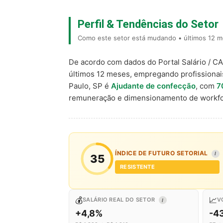
Perfil & Tendências do Setor
Como este setor está mudando • últimos 12 m
De acordo com dados do Portal Salário / C
últimos 12 meses, empregando profissiona
Paulo, SP é
Ajudante de confecção
, com
7
remuneração e dimensionamento de workfo
ÍNDICE DE FUTURO SETORIAL
I
35
RESISTENTE
💰
📈
SALÁRIO REAL DO SETOR
V
I
+4,8%
-4