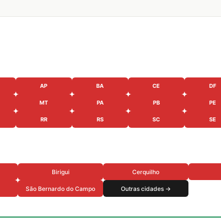
AP
BA
CE
DF
MT
PA
PB
PE
RR
RS
SC
SE
Birigui
Cerquilho
São Bernardo do Campo
Outras cidades →