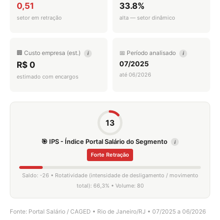
0,51
33.8%
setor em retração
alta — setor dinâmico
🏢 Custo empresa (est.)
📅 Período analisado
i
i
07/2025
R$ 0
até 06/2026
estimado com encargos
13
🎯 IPS - Índice Portal Salário do Segmento
i
Forte Retração
Saldo: -26 • Rotatividade (intensidade de desligamento / movimento
total): 66,3% • Volume: 80
Fonte: Portal Salário / CAGED • Rio de Janeiro/RJ • 07/2025 a 06/2026