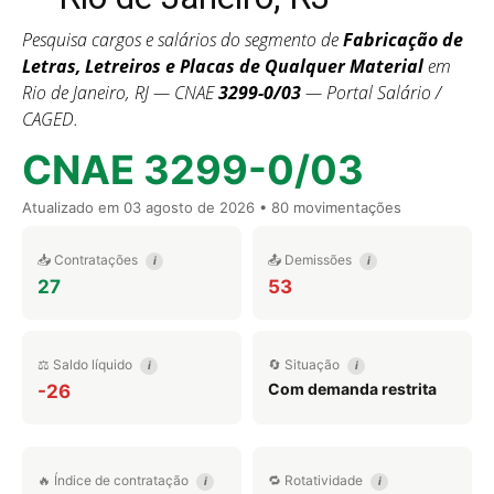
Pesquisa cargos e salários do segmento de
Fabricação de
Letras, Letreiros e Placas de Qualquer Material
em
Rio de Janeiro, RJ — CNAE
3299-0/03
— Portal Salário /
CAGED.
CNAE 3299-0/03
Atualizado em
03 agosto de 2026
• 80 movimentações
📥 Contratações
📤 Demissões
i
i
27
53
⚖️ Saldo líquido
🔄 Situação
i
i
Com demanda restrita
-26
🔥 Índice de contratação
🔁 Rotatividade
i
i