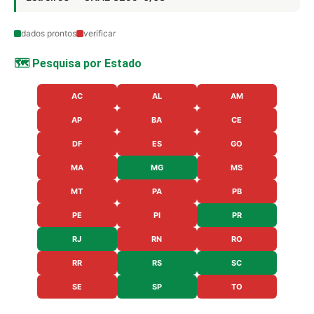
dados prontos
verificar
🗺️ Pesquisa por Estado
AC
AL
AM
AP
BA
CE
DF
ES
GO
MA
MG
MS
MT
PA
PB
PE
PI
PR
RJ
RN
RO
RR
RS
SC
SE
SP
TO