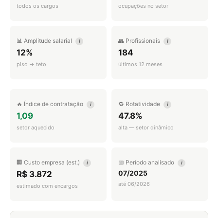
todos os cargos
ocupações no setor
📊 Amplitude salarial
👥 Profissionais
i
i
12%
184
piso → teto
últimos 12 meses
🔥 Índice de contratação
🔁 Rotatividade
i
i
1,09
47.8%
setor aquecido
alta — setor dinâmico
🏢 Custo empresa (est.)
📅 Período analisado
i
i
07/2025
R$ 3.872
até 06/2026
estimado com encargos