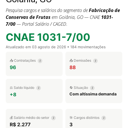
Pesquisa cargos e salários do segmento de
Fabricação de
Conservas de Frutas
em Goiânia, GO — CNAE
1031-
7/00
— Portal Salário / CAGED.
CNAE 1031-7/00
Atualizado em
03 agosto de 2026
• 184 movimentações
📥 Contratações
📤 Demissões
i
i
96
88
⚖️ Saldo líquido
🔄 Situação
i
i
Com altíssima demanda
+8
💰 Salário médio do setor
🎯 Cargos distintos
i
i
R$ 2.277
3