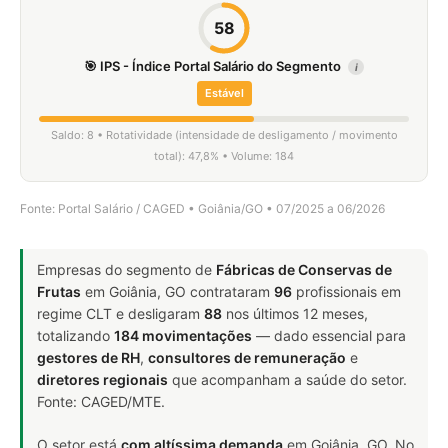
58
🎯 IPS - Índice Portal Salário do Segmento
i
Estável
Saldo: 8 • Rotatividade (intensidade de desligamento / movimento
total): 47,8% • Volume: 184
Fonte: Portal Salário / CAGED • Goiânia/GO • 07/2025 a 06/2026
Empresas do segmento de
Fábricas de Conservas de
Frutas
em Goiânia, GO contrataram
96
profissionais em
regime CLT e desligaram
88
nos últimos 12 meses,
totalizando
184 movimentações
— dado essencial para
gestores de RH
,
consultores de remuneração
e
diretores regionais
que acompanham a saúde do setor.
Fonte: CAGED/MTE.
O setor está
com altíssima demanda
em Goiânia, GO. No