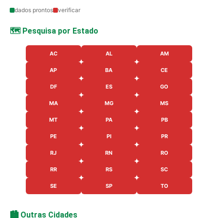
dados prontos
verificar
🗺️ Pesquisa por Estado
AC
AL
AM
AP
BA
CE
DF
ES
GO
MA
MG
MS
MT
PA
PB
PE
PI
PR
RJ
RN
RO
RR
RS
SC
SE
SP
TO
🏙️ Outras Cidades