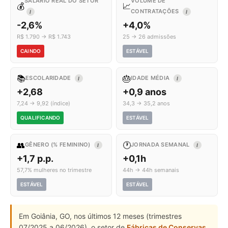
SALÁRIO REAL DO SETOR
VOLUME DE
💰
📈
CONTRATAÇÕES
I
I
-2,6%
+4,0%
R$ 1.790 → R$ 1.743
25 → 26 admissões
CAINDO
ESTÁVEL
📚
🎂
ESCOLARIDADE
IDADE MÉDIA
I
I
+2,68
+0,9 anos
7,24 → 9,92 (índice)
34,3 → 35,2 anos
QUALIFICANDO
ESTÁVEL
👥
🕐
GÊNERO (% FEMININO)
JORNADA SEMANAL
I
I
+1,7 p.p.
+0,1h
57,7% mulheres no trimestre
44h → 44h semanais
ESTÁVEL
ESTÁVEL
Em Goiânia, GO, nos últimos 12 meses (trimestres
07/2025 a 06/2026), o setor de
Fábricas de Conservas