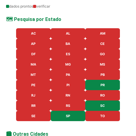
dados prontos
verificar
🗺️ Pesquisa por Estado
AC
AL
AM
AP
BA
CE
DF
ES
GO
MA
MG
MS
MT
PA
PB
PE
PI
PR
RJ
RN
RO
RR
RS
SC
SE
SP
TO
🏙️ Outras Cidades