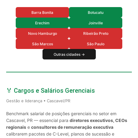
Barra Bonita
Botucatu
Erechim
Joinville
Novo Hamburgo
Ribeirão Preto
São Marcos
São Paulo
Outras cidades →
🏅 Cargos e Salários Gerenciais
Gestão e liderança • Cascavel/PR
Benchmark salarial de posições gerenciais no setor em
Cascavel, PR — essencial para
diretores executivos, CEOs
regionais
e
consultores de remuneração executiva
calibrarem pacotes de C-Level, planos de sucessão e