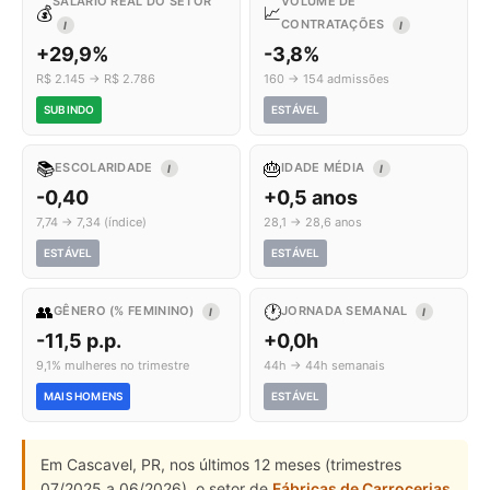
SALÁRIO REAL DO SETOR
VOLUME DE
💰
📈
CONTRATAÇÕES
I
I
+29,9%
-3,8%
R$ 2.145 → R$ 2.786
160 → 154 admissões
SUBINDO
ESTÁVEL
📚
🎂
ESCOLARIDADE
IDADE MÉDIA
I
I
-0,40
+0,5 anos
7,74 → 7,34 (índice)
28,1 → 28,6 anos
ESTÁVEL
ESTÁVEL
👥
🕐
GÊNERO (% FEMININO)
JORNADA SEMANAL
I
I
-11,5 p.p.
+0,0h
9,1% mulheres no trimestre
44h → 44h semanais
MAIS HOMENS
ESTÁVEL
Em Cascavel, PR, nos últimos 12 meses (trimestres
07/2025 a 06/2026), o setor de
Fábricas de Carrocerias