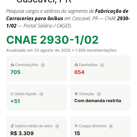
Pesquisa cargos e salários do segmento de
Fabricação de
Carrocerias para ônibus
em Cascavel, PR — CNAE
2930-
1/02
— Portal Salário / CAGED.
CNAE 2930-1/02
Atualizado em
03 agosto de 2026
• 1.359 movimentações
📥 Contratações
📤 Demissões
i
i
705
654
⚖️ Saldo líquido
🔄 Situação
i
i
Com demanda restrita
+51
💰 Salário médio do setor
🎯 Cargos distintos
i
i
R$ 3.309
15