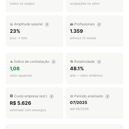
todos os cargos
ocupações no setor
📊 Amplitude salarial
👥 Profissionais
i
i
23%
1.359
piso → teto
últimos 12 meses
🔥 Índice de contratação
🔁 Rotatividade
i
i
1,08
48.1%
setor aquecido
alta — setor dinâmico
🏢 Custo empresa (est.)
📅 Período analisado
i
i
07/2025
R$ 5.626
até 06/2026
estimado com encargos