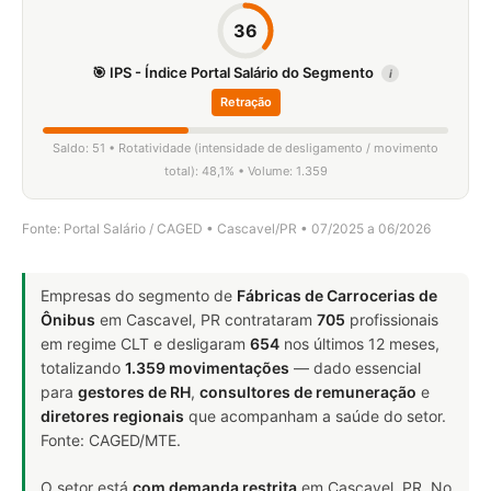
36
🎯 IPS - Índice Portal Salário do Segmento
i
Retração
Saldo: 51 • Rotatividade (intensidade de desligamento / movimento
total): 48,1% • Volume: 1.359
Fonte: Portal Salário / CAGED • Cascavel/PR • 07/2025 a 06/2026
Empresas do segmento de
Fábricas de Carrocerias de
Ônibus
em Cascavel, PR contrataram
705
profissionais
em regime CLT e desligaram
654
nos últimos 12 meses,
totalizando
1.359 movimentações
— dado essencial
para
gestores de RH
,
consultores de remuneração
e
diretores regionais
que acompanham a saúde do setor.
Fonte: CAGED/MTE.
O setor está
com demanda restrita
em Cascavel, PR. No