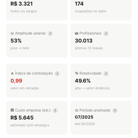
R$ 3.321
174
todos os cargos
ocupações no setor
📊 Amplitude salarial
👥 Profissionais
i
i
53%
30.013
piso → teto
últimos 12 meses
🔥 Índice de contratação
🔁 Rotatividade
i
i
0,99
49.6%
setor em retração
alta — setor dinâmico
🏢 Custo empresa (est.)
📅 Período analisado
i
i
07/2025
R$ 5.645
até 06/2026
estimado com encargos