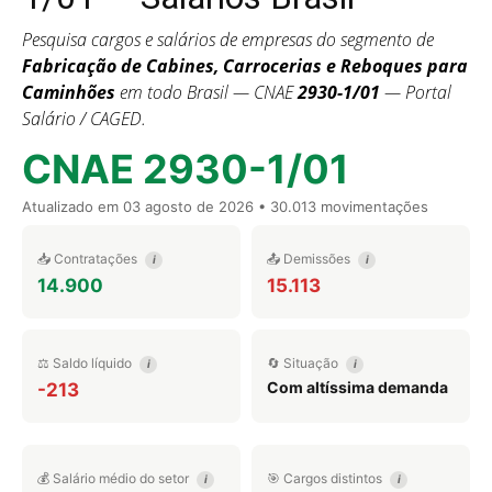
Pesquisa cargos e salários de empresas do segmento de
Fabricação de Cabines, Carrocerias e Reboques para
Caminhões
em todo Brasil — CNAE
2930-1/01
— Portal
Salário / CAGED.
CNAE 2930-1/01
Atualizado em
03 agosto de 2026
• 30.013 movimentações
📥 Contratações
📤 Demissões
i
i
14.900
15.113
⚖️ Saldo líquido
🔄 Situação
i
i
Com altíssima demanda
-213
💰 Salário médio do setor
🎯 Cargos distintos
i
i