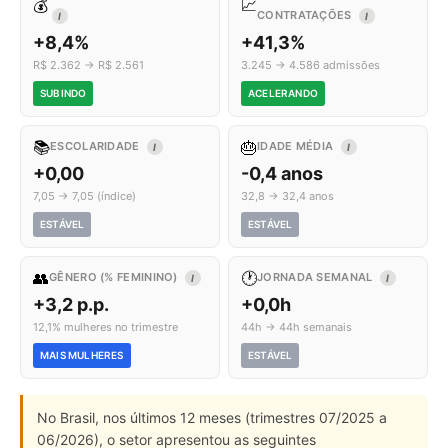
💰
📈
CONTRATAÇÕES
I
I
+8,4%
+41,3%
R$ 2.362 → R$ 2.561
3.245 → 4.586 admissões
SUBINDO
ACELERANDO
📚
🎂
ESCOLARIDADE
IDADE MÉDIA
I
I
+0,00
-0,4 anos
7,05 → 7,05 (índice)
32,8 → 32,4 anos
ESTÁVEL
ESTÁVEL
👥
🕐
GÊNERO (% FEMININO)
JORNADA SEMANAL
I
I
+3,2 p.p.
+0,0h
12,1% mulheres no trimestre
44h → 44h semanais
MAIS MULHERES
ESTÁVEL
No Brasil, nos últimos 12 meses (trimestres 07/2025 a
06/2026), o setor apresentou as seguintes