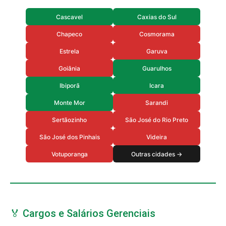
Cascavel
Caxias do Sul
Chapeco
Cosmorama
Estrela
Garuva
Goiânia
Guarulhos
Ibiporã
Icara
Monte Mor
Sarandi
Sertãozinho
São José do Rio Preto
São José dos Pinhais
Videira
Votuporanga
Outras cidades →
🏅 Cargos e Salários Gerenciais