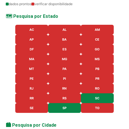
dados prontos
verificar disponibilidade
🗺️ Pesquisa por Estado
AC
AL
AM
AP
BA
CE
DF
ES
GO
MA
MG
MS
MT
PA
PB
PE
PI
PR
RJ
RN
RO
RR
RS
SC
SE
SP
TO
🏙️ Pesquisa por Cidade