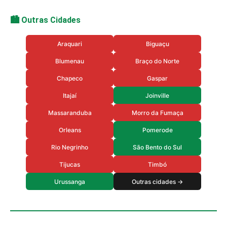
🏙️ Outras Cidades
Araquari
Biguaçu
Blumenau
Braço do Norte
Chapeco
Gaspar
Itajaí
Joinville
Massaranduba
Morro da Fumaça
Orleans
Pomerode
Rio Negrinho
São Bento do Sul
Tijucas
Timbó
Urussanga
Outras cidades →