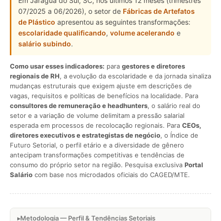
Em Jaraguá do Sul, SC, nos últimos 12 meses (trimestres
07/2025 a 06/2026), o setor de
Fábricas de Artefatos
de Plástico
apresentou as seguintes transformações:
escolaridade qualificando
,
volume acelerando
e
salário subindo
.
Como usar esses indicadores:
para
gestores e diretores
regionais de RH
, a evolução da escolaridade e da jornada sinaliza
mudanças estruturais que exigem ajuste em descrições de
vagas, requisitos e políticas de benefícios na localidade. Para
consultores de remuneração e headhunters
, o salário real do
setor e a variação de volume delimitam a pressão salarial
esperada em processos de recolocação regionais. Para
CEOs,
diretores executivos e estrategistas de negócio
, o Índice de
Futuro Setorial, o perfil etário e a diversidade de gênero
antecipam transformações competitivas e tendências de
consumo do próprio setor na região. Pesquisa exclusiva
Portal
Salário
com base nos microdados oficiais do CAGED/MTE.
Metodologia — Perfil & Tendências Setoriais