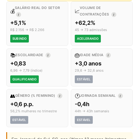
SALÁRIO REAL DO SETOR
VOLUME DE
💰
📈
CONTRATAÇÕES
I
I
+5,1%
+62,2%
R$ 2.156 → R$ 2.266
45 → 73 admissões
SUBINDO
ACELERANDO
📚
🎂
ESCOLARIDADE
IDADE MÉDIA
I
I
+0,83
+3,0 anos
6,96 → 7,79 (índice)
29,6 → 32,6 anos
QUALIFICANDO
ESTÁVEL
👥
🕐
GÊNERO (% FEMININO)
JORNADA SEMANAL
I
I
+0,6 p.p.
-0,4h
56,2% mulheres no trimestre
44h → 43h semanais
ESTÁVEL
ESTÁVEL