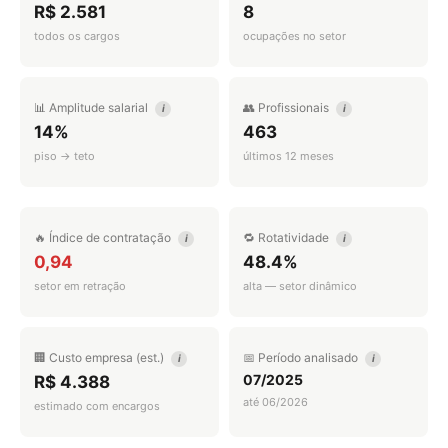
R$ 2.581
8
todos os cargos
ocupações no setor
📊 Amplitude salarial
👥 Profissionais
i
i
14%
463
piso → teto
últimos 12 meses
🔥 Índice de contratação
🔁 Rotatividade
i
i
0,94
48.4%
setor em retração
alta — setor dinâmico
🏢 Custo empresa (est.)
📅 Período analisado
i
i
07/2025
R$ 4.388
até 06/2026
estimado com encargos