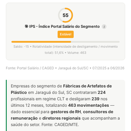
55
🎯 IPS - Índice Portal Salário do Segmento
i
Estável
Saldo: -15 • Rotatividade (intensidade de desligamento / movimento
total): 51,6% • Volume: 463
Fonte: Portal Salário / CAGED • Jaraguá do Sul/SC • 07/2025 a 06/2026
Empresas do segmento de
Fábricas de Artefatos de
Plástico
em Jaraguá do Sul, SC contrataram
224
profissionais em regime CLT e desligaram
239
nos
últimos 12 meses, totalizando
463 movimentações
—
dado essencial para
gestores de RH
,
consultores de
remuneração
e
diretores regionais
que acompanham a
saúde do setor. Fonte: CAGED/MTE.