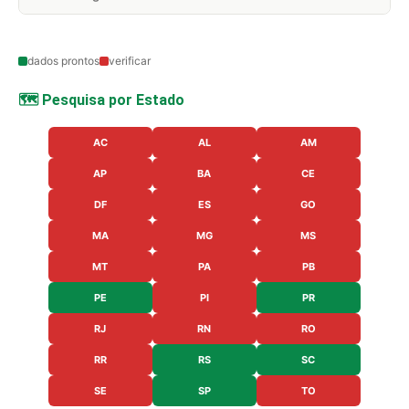
dados prontos
verificar
🗺️ Pesquisa por Estado
AC
AL
AM
AP
BA
CE
DF
ES
GO
MA
MG
MS
MT
PA
PB
PE
PI
PR
RJ
RN
RO
RR
RS
SC
SE
SP
TO