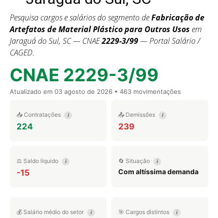
Pesquisa cargos e salários do segmento de
Fabricação de
Artefatos de Material Plástico para Outros Usos
em
Jaraguá do Sul, SC — CNAE
2229-3/99
— Portal Salário /
CAGED.
CNAE 2229-3/99
Atualizado em
03 agosto de 2026
• 463 movimentações
📥 Contratações
📤 Demissões
i
i
224
239
⚖️ Saldo líquido
🔄 Situação
i
i
Com altíssima demanda
-15
💰 Salário médio do setor
🎯 Cargos distintos
i
i