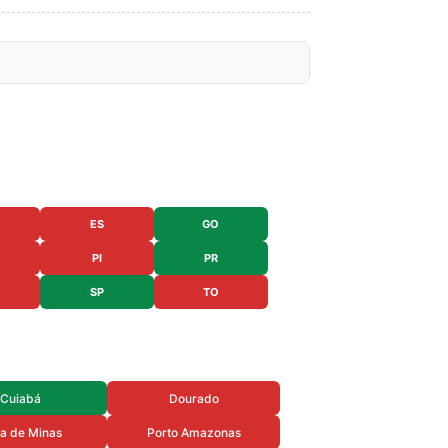
ES
GO
PI
PR
SP
TO
Cuiabá
Dourado
a de Minas
Porto Amazonas