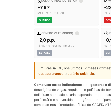
💰
📈
SALÁRIO REAL DO SETOR
V
I
+7,9%
-2
R$ 1.674 → R$ 1.806
71 →
SUBINDO
DES
👥
🕐
GÊNERO (% FEMININO)
J
I
-2,0 p.p.
-0
16,4% mulheres no trimestre
43h 
ESTÁVEL
EST
Em Brasília, DF, nos últimos 12 meses (trime
desacelerando
e
salário subindo
.
Como usar esses indicadores:
para
gestores e d
descrições de vagas, requisitos e políticas de be
delimitam a pressão salarial esperada em process
perfil etário e a diversidade de gênero antecip
com base nos microdados oficiais do CAGED/MTE