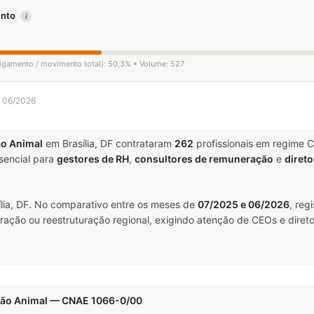
mento
i
sligamento / movimento total): 50,3% • Volume: 527
a 06/2026
ão Animal
em Brasília, DF contrataram
262
profissionais em regime 
encial para
gestores de RH
,
consultores de remuneração
e
direto
lia, DF. No comparativo entre os meses de
07/2025 e 06/2026
, reg
ração ou reestruturação regional, exigindo atenção de CEOs e direto
ação Animal — CNAE 1066-0/00