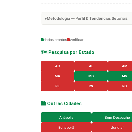
Metodologia — Perfil & Tendências Setoriais
dados prontos
verificar
🗺️ Pesquisa por Estado
AC
AL
AM
MA
MG
MS
RJ
RN
RO
🏙️ Outras Cidades
Anápolis
Bom Despacho
Echaporã
Jundiaí