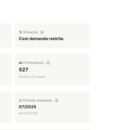
🔄 Situação
i
Com demanda restrita
👥 Profissionais
i
527
últimos 12 meses
📅 Período analisado
i
07/2025
até 06/2026