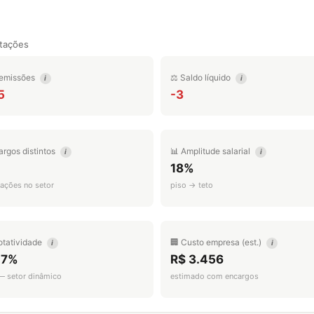
tações
emissões
⚖️ Saldo líquido
i
i
5
-3
argos distintos
📊 Amplitude salarial
i
i
18%
ações no setor
piso → teto
otatividade
🏢 Custo empresa (est.)
i
i
.7%
R$ 3.456
 — setor dinâmico
estimado com encargos