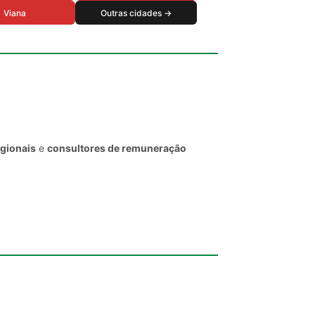
Viana
Outras cidades →
egionais
e
consultores de remuneração