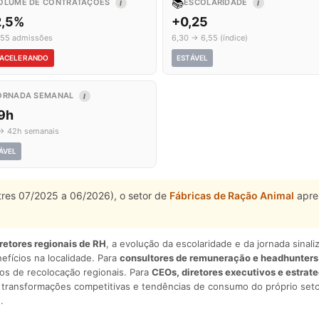
📚
OLUME DE CONTRATAÇÕES
ESCOLARIDADE
I
I
2,5%
+0,25
 55 admissões
6,30 → 6,55 (índice)
ACELERANDO
ESTÁVEL
ORNADA SEMANAL
I
,9h
→ 42h semanais
ÁVEL
stres 07/2025 a 06/2026), o setor de
Fábricas de Ração Animal
apre
iretores regionais de RH
, a evolução da escolaridade e da jornada sina
nefícios na localidade. Para
consultores de remuneração e headhunters
os de recolocação regionais. Para
CEOs, diretores executivos e estrat
am transformações competitivas e tendências de consumo do próprio seto
.