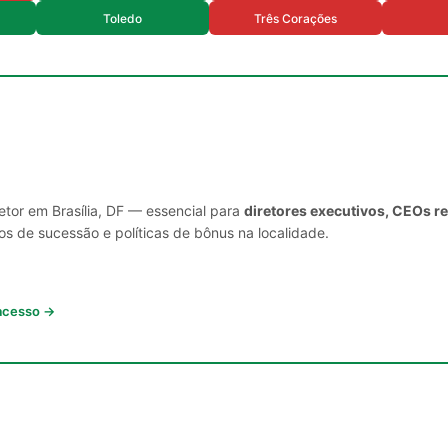
Toledo
Três Corações
etor em Brasília, DF — essencial para
diretores executivos, CEOs r
s de sucessão e políticas de bônus na localidade.
 acesso →