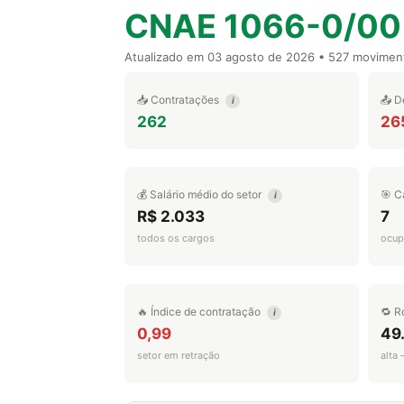
CNAE 1066-0/00
Atualizado em
03 agosto de 2026
• 527 movimen
📥 Contratações
📤 D
i
262
26
💰 Salário médio do setor
🎯 C
i
R$ 2.033
7
todos os cargos
ocup
🔥 Índice de contratação
🔁 R
i
0,99
49
setor em retração
alta