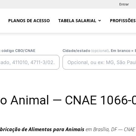
Entrar
PLANOS DE ACESSO
TABELA SALARIAL
PROFISSÕES
ou código CBO/CNAE
Cidade/estado
(opcional)
. Em branco = 
o Animal — CNAE 1066-0/
bricação de Alimentos para Animais
em Brasília, DF — CNAE