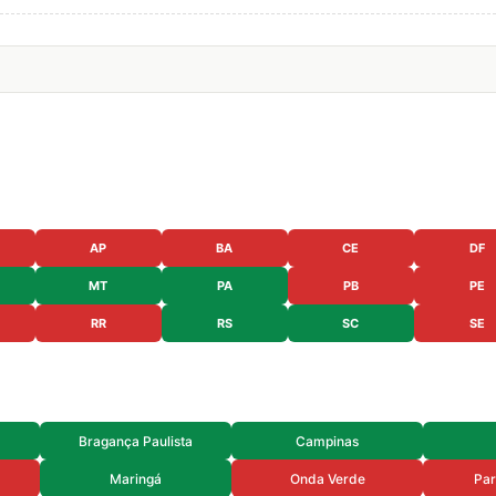
AP
BA
CE
DF
MT
PA
PB
PE
RR
RS
SC
SE
Bragança Paulista
Campinas
Maringá
Onda Verde
Par