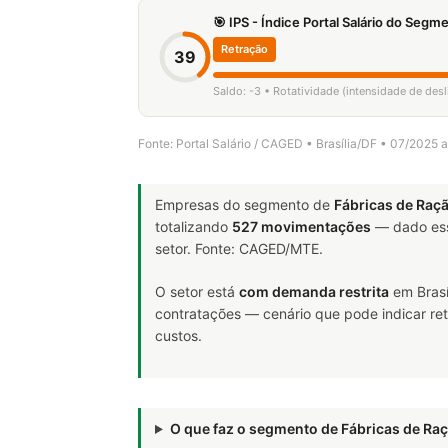
🎯 IPS - Índice Portal Salário do Seg
Retração
39
Saldo: -3 • Rotatividade (intensidade de de
Fonte: Portal Salário / CAGED • Brasília/DF • 07/2025 
Empresas do segmento de
Fábricas de Raç
totalizando
527 movimentações
— dado ess
setor. Fonte: CAGED/MTE.
O setor está
com demanda restrita
em Brasí
contratações — cenário que pode indicar ret
custos.
O que faz o segmento de Fábricas de R