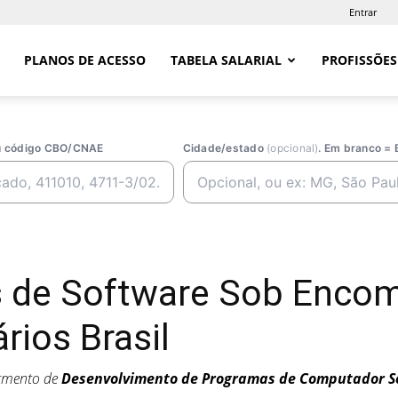
Entrar
PLANOS DE ACESSO
TABELA SALARIAL
PROFISSÕES
ou código CBO/CNAE
Cidade/estado
(opcional)
. Em branco = 
s de Software Sob Enc
rios Brasil
egmento de
Desenvolvimento de Programas de Computador 