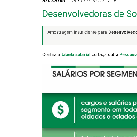
6201-5/00
— Portal Salário / CAGED.
Desenvolvedoras de S
Amostragem insuficiente para
Desenvolvedo
Confira a
tabela salarial
ou faça outra
Pesquisa