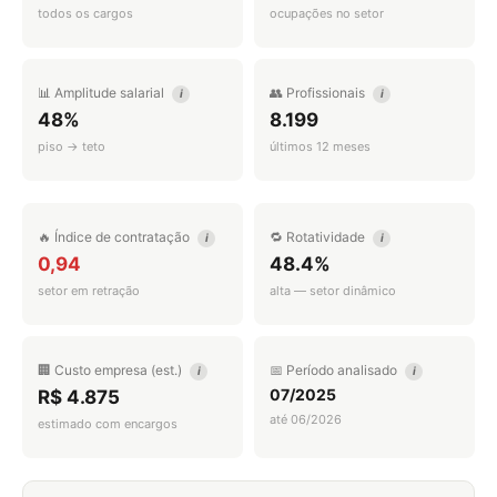
todos os cargos
ocupações no setor
📊 Amplitude salarial
👥 Profissionais
i
i
48%
8.199
piso → teto
últimos 12 meses
🔥 Índice de contratação
🔁 Rotatividade
i
i
0,94
48.4%
setor em retração
alta — setor dinâmico
🏢 Custo empresa (est.)
📅 Período analisado
i
i
07/2025
R$ 4.875
até 06/2026
estimado com encargos