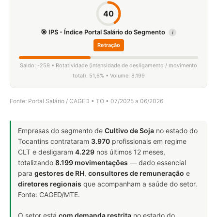
40
🎯 IPS - Índice Portal Salário do Segmento
i
Retração
Saldo: -259 • Rotatividade (intensidade de desligamento / movimento
total): 51,6% • Volume: 8.199
Fonte: Portal Salário / CAGED • TO • 07/2025 a 06/2026
Empresas do segmento de
Cultivo de Soja
no estado do
Tocantins contrataram
3.970
profissionais em regime
CLT e desligaram
4.229
nos últimos 12 meses,
totalizando
8.199 movimentações
— dado essencial
para
gestores de RH
,
consultores de remuneração
e
diretores regionais
que acompanham a saúde do setor.
Fonte: CAGED/MTE.
O setor está
com demanda restrita
no estado do