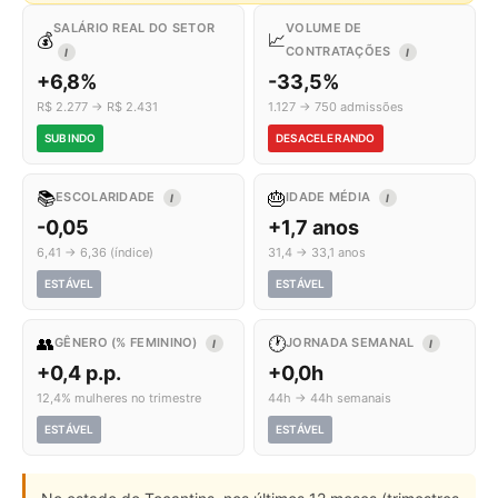
SALÁRIO REAL DO SETOR
VOLUME DE
💰
📈
CONTRATAÇÕES
I
I
+6,8%
-33,5%
R$ 2.277 → R$ 2.431
1.127 → 750 admissões
SUBINDO
DESACELERANDO
📚
🎂
ESCOLARIDADE
IDADE MÉDIA
I
I
-0,05
+1,7 anos
6,41 → 6,36 (índice)
31,4 → 33,1 anos
ESTÁVEL
ESTÁVEL
👥
🕐
GÊNERO (% FEMININO)
JORNADA SEMANAL
I
I
+0,4 p.p.
+0,0h
12,4% mulheres no trimestre
44h → 44h semanais
ESTÁVEL
ESTÁVEL