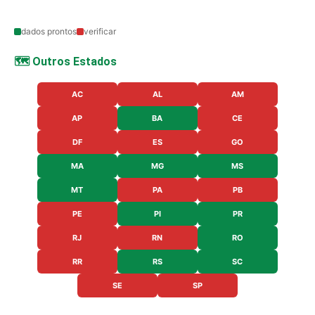
dados prontos
verificar
🗺️ Outros Estados
AC
AL
AM
AP
BA
CE
DF
ES
GO
MA
MG
MS
MT
PA
PB
PE
PI
PR
RJ
RN
RO
RR
RS
SC
SE
SP