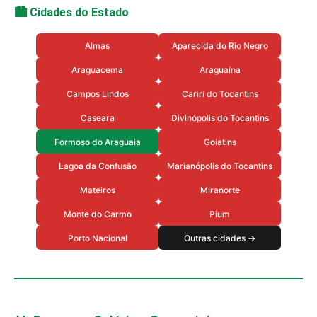
🏙️ Cidades do Estado
Almas
Aparecida do Rio Negro
Araguacema
Araguaína
Campos Lindos
Cariri do Tocantins
Caseara
Divinópolis do Tocantins
Formoso do Araguaia
Goiatins
Lagoa da Confusão
Marianópolis do Tocantins
Mateiros
Miranorte
Monte do Carmo
Pium
Porto Nacional
Outras cidades →