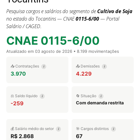
Pesquisa cargos e salários do segmento de
Cultivo de Soja
no estado do Tocantins — CNAE
0115-6/00
— Portal
Salário / CAGED.
CNAE 0115-6/00
Atualizado em
03 agosto de 2026
• 8.199 movimentações
📥 Contratações
📤 Demissões
i
i
3.970
4.229
⚖️ Saldo líquido
🔄 Situação
i
i
Com demanda restrita
-259
💰 Salário médio do setor
🎯 Cargos distintos
i
i
R$ 2.868
67