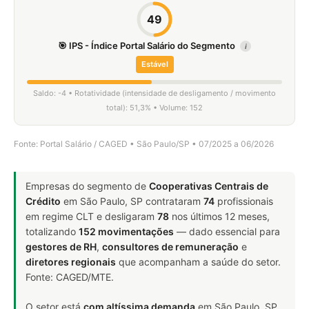
49
🎯 IPS - Índice Portal Salário do Segmento
i
Estável
Saldo: -4 • Rotatividade (intensidade de desligamento / movimento
total): 51,3% • Volume: 152
Fonte: Portal Salário / CAGED • São Paulo/SP • 07/2025 a 06/2026
Empresas do segmento de
Cooperativas Centrais de
Crédito
em São Paulo, SP contrataram
74
profissionais
em regime CLT e desligaram
78
nos últimos 12 meses,
totalizando
152 movimentações
— dado essencial para
gestores de RH
,
consultores de remuneração
e
diretores regionais
que acompanham a saúde do setor.
Fonte: CAGED/MTE.
O setor está
com altíssima demanda
em São Paulo, SP.