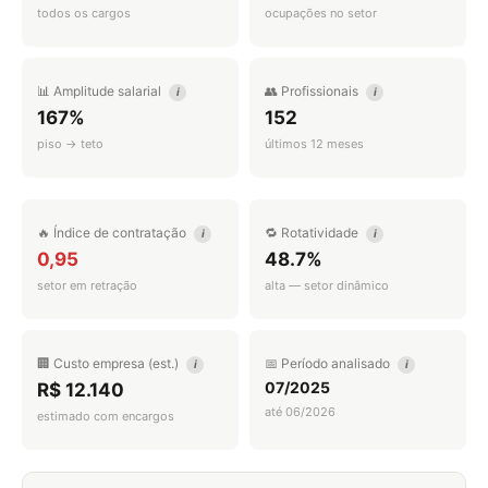
todos os cargos
ocupações no setor
📊 Amplitude salarial
👥 Profissionais
i
i
167%
152
piso → teto
últimos 12 meses
🔥 Índice de contratação
🔁 Rotatividade
i
i
0,95
48.7%
setor em retração
alta — setor dinâmico
🏢 Custo empresa (est.)
📅 Período analisado
i
i
07/2025
R$ 12.140
até 06/2026
estimado com encargos