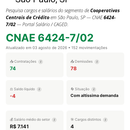
Pesquisa cargos e salários do segmento de
Cooperativas
Centrais de Crédito
em São Paulo, SP — CNAE
6424-
7/02
— Portal Salário / CAGED.
CNAE 6424-7/02
Atualizado em
03 agosto de 2026
• 152 movimentações
📥 Contratações
📤 Demissões
i
i
74
78
⚖️ Saldo líquido
🔄 Situação
i
i
Com altíssima demanda
-4
💰 Salário médio do setor
🎯 Cargos distintos
i
i
R$ 7.141
4