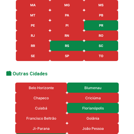
MA
MG
MS
MT
PA
PB
PE
PI
PR
RJ
RN
RO
RR
RS
SC
SE
SP
TO
🏙️ Outras Cidades
Belo Horizonte
Blumenau
Chapeco
Criciúma
Cuiabá
Florianópolis
Francisco Beltrão
Goiânia
Ji-Parana
João Pessoa