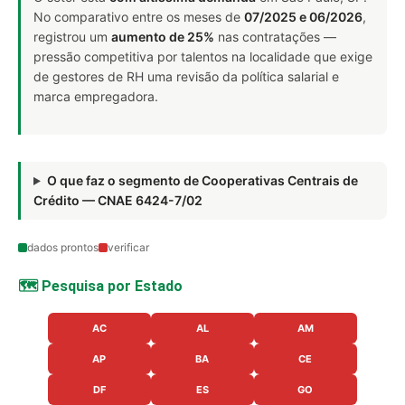
No comparativo entre os meses de
07/2025 e 06/2026
,
registrou um
aumento de 25%
nas contratações —
pressão competitiva por talentos na localidade que exige
de gestores de RH uma revisão da política salarial e
marca empregadora.
O que faz o segmento de Cooperativas Centrais de
Crédito — CNAE 6424-7/02
dados prontos
verificar
🗺️ Pesquisa por Estado
AC
AL
AM
AP
BA
CE
DF
ES
GO