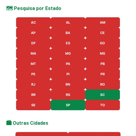
🗺️ Pesquisa por Estado
AC
AL
AM
AP
BA
CE
DF
ES
GO
MA
MG
MS
MT
PA
PB
PE
PI
PR
RJ
RN
RO
RR
RS
SC
SE
SP
TO
🏙️ Outras Cidades