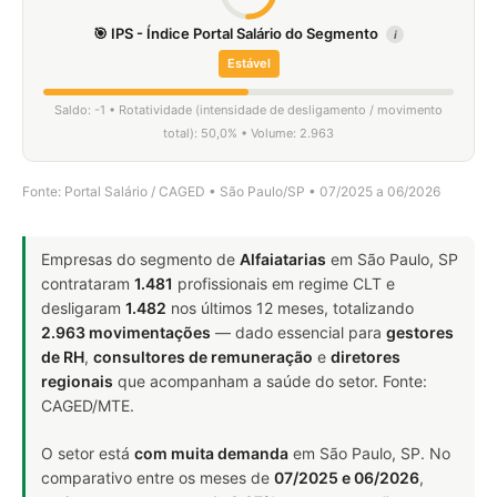
🎯 IPS - Índice Portal Salário do Segmento
i
Estável
Saldo: -1 • Rotatividade (intensidade de desligamento / movimento
total): 50,0% • Volume: 2.963
Fonte: Portal Salário / CAGED • São Paulo/SP • 07/2025 a 06/2026
Empresas do segmento de
Alfaiatarias
em São Paulo, SP
contrataram
1.481
profissionais em regime CLT e
desligaram
1.482
nos últimos 12 meses, totalizando
2.963 movimentações
— dado essencial para
gestores
de RH
,
consultores de remuneração
e
diretores
regionais
que acompanham a saúde do setor. Fonte:
CAGED/MTE.
O setor está
com muita demanda
em São Paulo, SP. No
comparativo entre os meses de
07/2025 e 06/2026
,