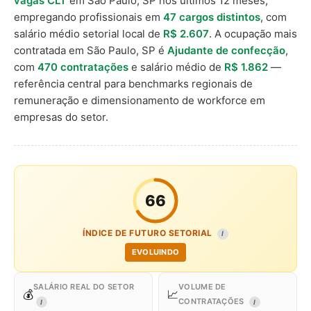
vagas CLT
em São Paulo, SP nos últimos 12 meses,
empregando profissionais em
47 cargos distintos
, com
salário médio setorial local de
R$ 2.607
. A ocupação mais
contratada em São Paulo, SP é
Ajudante de confecção
,
com
470 contratações
e salário médio de
R$ 1.862
—
referência central para benchmarks regionais de
remuneração e dimensionamento de workforce em
empresas do setor.
66
ÍNDICE DE FUTURO SETORIAL
I
EVOLUINDO
SALÁRIO REAL DO SETOR
VOLUME DE
💰
📈
CONTRATAÇÕES
I
I