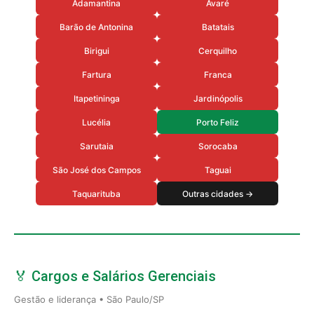
Adamantina
Avaré
Barão de Antonina
Batatais
Birigui
Cerquilho
Fartura
Franca
Itapetininga
Jardinópolis
Lucélia
Porto Feliz
Sarutaia
Sorocaba
São José dos Campos
Taguai
Taquarituba
Outras cidades →
🏅 Cargos e Salários Gerenciais
Gestão e liderança • São Paulo/SP