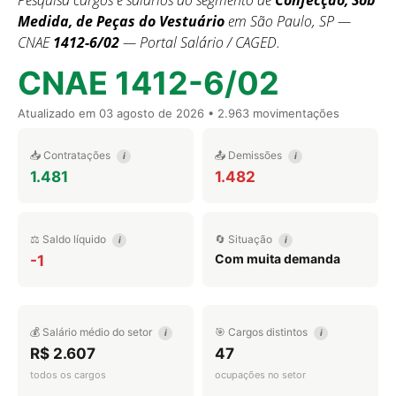
Pesquisa cargos e salários do segmento de
Confecção, Sob
Medida, de Peças do Vestuário
em São Paulo, SP —
CNAE
1412-6/02
— Portal Salário / CAGED.
CNAE 1412-6/02
Atualizado em
03 agosto de 2026
• 2.963 movimentações
📥 Contratações
📤 Demissões
i
i
1.481
1.482
⚖️ Saldo líquido
🔄 Situação
i
i
Com muita demanda
-1
💰 Salário médio do setor
🎯 Cargos distintos
i
i
R$ 2.607
47
todos os cargos
ocupações no setor