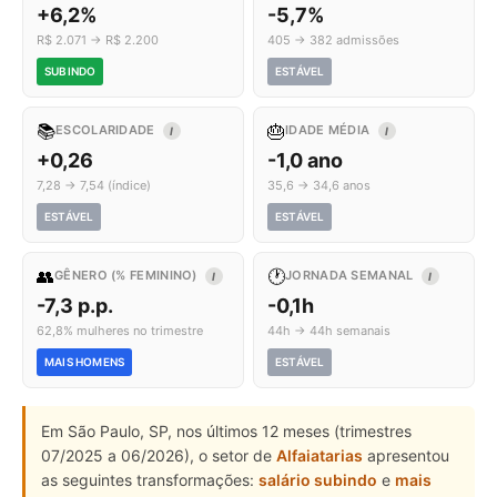
+6,2%
-5,7%
R$ 2.071 → R$ 2.200
405 → 382 admissões
SUBINDO
ESTÁVEL
📚
🎂
ESCOLARIDADE
IDADE MÉDIA
I
I
+0,26
-1,0 ano
7,28 → 7,54 (índice)
35,6 → 34,6 anos
ESTÁVEL
ESTÁVEL
👥
🕐
GÊNERO (% FEMININO)
JORNADA SEMANAL
I
I
-7,3 p.p.
-0,1h
62,8% mulheres no trimestre
44h → 44h semanais
MAIS HOMENS
ESTÁVEL
Em São Paulo, SP, nos últimos 12 meses (trimestres
07/2025 a 06/2026), o setor de
Alfaiatarias
apresentou
as seguintes transformações:
salário subindo
e
mais