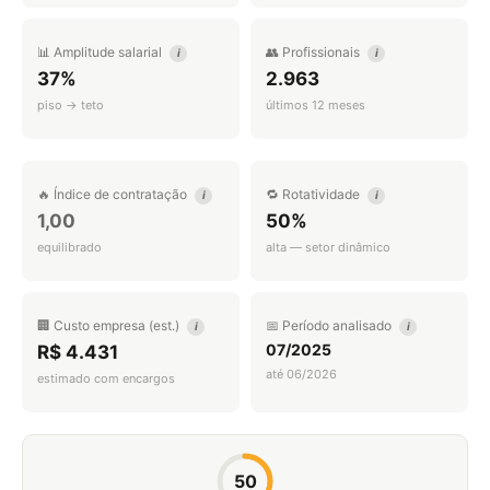
📊 Amplitude salarial
👥 Profissionais
i
i
37%
2.963
piso → teto
últimos 12 meses
🔥 Índice de contratação
🔁 Rotatividade
i
i
1,00
50%
equilibrado
alta — setor dinâmico
🏢 Custo empresa (est.)
📅 Período analisado
i
i
07/2025
R$ 4.431
até 06/2026
estimado com encargos
50