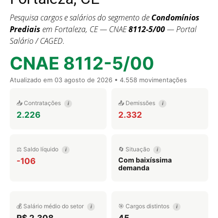
Pesquisa cargos e salários do segmento de
Condomínios
Prediais
em Fortaleza, CE — CNAE
8112-5/00
— Portal
Salário / CAGED.
CNAE 8112-5/00
Atualizado em
03 agosto de 2026
• 4.558 movimentações
📥 Contratações
📤 Demissões
i
i
2.226
2.332
⚖️ Saldo líquido
🔄 Situação
i
i
Com baixíssima
-106
demanda
💰 Salário médio do setor
🎯 Cargos distintos
i
i