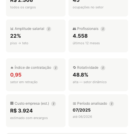
R$ 2.308
45
todos os cargos
ocupações no setor
📊 Amplitude salarial
👥 Profissionais
i
i
22%
4.558
piso → teto
últimos 12 meses
🔥 Índice de contratação
🔁 Rotatividade
i
i
0,95
48.8%
setor em retração
alta — setor dinâmico
🏢 Custo empresa (est.)
📅 Período analisado
i
i
07/2025
R$ 3.924
até 06/2026
estimado com encargos