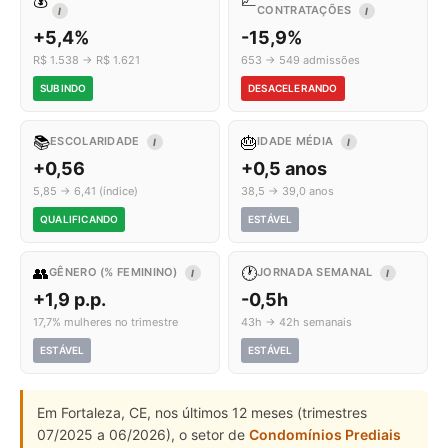
💰
📈
CONTRATAÇÕES
I
I
+5,4%
-15,9%
R$ 1.538 → R$ 1.621
653 → 549 admissões
SUBINDO
DESACELERANDO
📚
🎂
ESCOLARIDADE
IDADE MÉDIA
I
I
+0,56
+0,5 anos
5,85 → 6,41 (índice)
38,5 → 39,0 anos
QUALIFICANDO
ESTÁVEL
👥
🕐
GÊNERO (% FEMININO)
JORNADA SEMANAL
I
I
+1,9 p.p.
-0,5h
17,7% mulheres no trimestre
43h → 42h semanais
ESTÁVEL
ESTÁVEL
Em Fortaleza, CE, nos últimos 12 meses (trimestres
07/2025 a 06/2026), o setor de
Condomínios Prediais