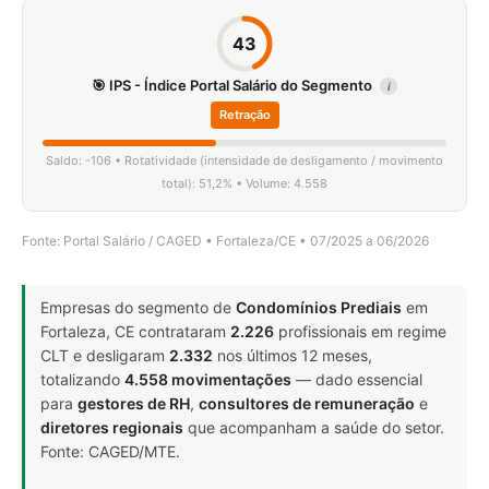
43
🎯 IPS - Índice Portal Salário do Segmento
i
Retração
Saldo: -106 • Rotatividade (intensidade de desligamento / movimento
total): 51,2% • Volume: 4.558
Fonte: Portal Salário / CAGED • Fortaleza/CE • 07/2025 a 06/2026
Empresas do segmento de
Condomínios Prediais
em
Fortaleza, CE contrataram
2.226
profissionais em regime
CLT e desligaram
2.332
nos últimos 12 meses,
totalizando
4.558 movimentações
— dado essencial
para
gestores de RH
,
consultores de remuneração
e
diretores regionais
que acompanham a saúde do setor.
Fonte: CAGED/MTE.