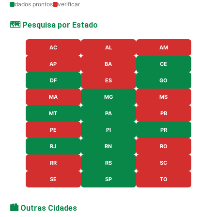
dados prontos
verificar
🗺️ Pesquisa por Estado
AC
AL
AM
AP
BA
CE
DF
ES
GO
MA
MG
MS
MT
PA
PB
PE
PI
PR
RJ
RN
RO
RR
RS
SC
SE
SP
TO
🏙️ Outras Cidades