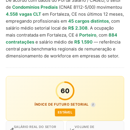
De acordo com dados do Portal Salário / CAGED, o setor
de
Condomínios Prediais
(CNAE 8112-5/00) movimentou
4.558 vagas CLT
em Fortaleza, CE nos últimos 12 meses,
empregando profissionais em
45 cargos distintos
, com
salário médio setorial local de
R$ 2.308
. A ocupação
mais contratada em Fortaleza, CE é
Porteiro
, com
884
contratações
e salário médio de
R$ 1.590
— referência
central para benchmarks regionais de remuneração e
dimensionamento de workforce em empresas do setor.
60
ÍNDICE DE FUTURO SETORIAL
I
ESTÁVEL
SALÁRIO REAL DO SETOR
VOLUME DE