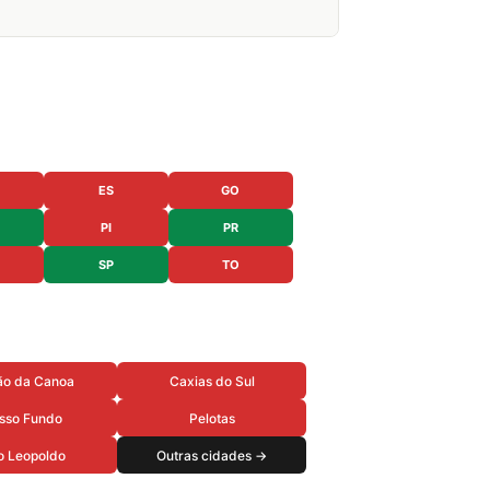
ES
GO
PI
PR
SP
TO
ão da Canoa
Caxias do Sul
sso Fundo
Pelotas
o Leopoldo
Outras cidades →