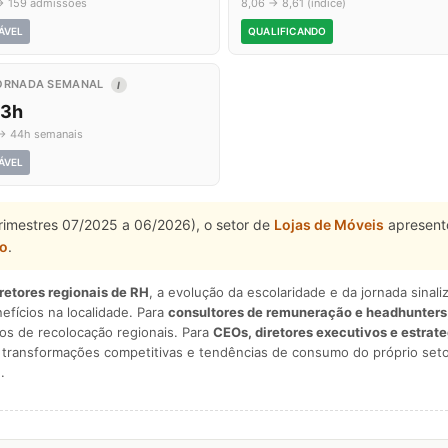
→ 159 admissões
8,06 → 8,61 (índice)
ÁVEL
QUALIFICANDO
ORNADA SEMANAL
I
,3h
→ 44h semanais
ÁVEL
trimestres 07/2025 a 06/2026), o setor de
Lojas de Móveis
apresento
do
.
iretores regionais de RH
, a evolução da escolaridade e da jornada sina
nefícios na localidade. Para
consultores de remuneração e headhunters
os de recolocação regionais. Para
CEOs, diretores executivos e estrat
am transformações competitivas e tendências de consumo do próprio seto
.