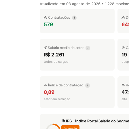
Atualizado em
03 agosto de 2026
• 1.228 movim
📥 Contratações
📤 D
i
579
64
💰 Salário médio do setor
🎯 C
i
R$ 2.261
19
todos os cargos
ocup
🔥 Índice de contratação
🔁 R
i
0,89
47
setor em retração
alta
🎯 IPS - Índice Portal Salário do Seg
Retração