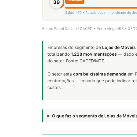
39
Saldo: -70 • Rotatividade (intensidade de d
Fonte: Portal Salário / CAGED • Porto Alegre/RS • 07/
Empresas do segmento de
Lojas de Móveis
totalizando
1.228 movimentações
— dado e
do setor. Fonte: CAGED/MTE.
O setor está
com baixíssima demanda
em P
contratações — cenário que pode indicar ret
custos.
O que faz o segmento de Lojas de Móve