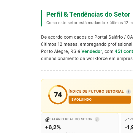
Perfil & Tendências do Setor
Como este setor está mudando • últimos 12 m
De acordo com dados do Portal Salário / C
últimos 12 meses, empregando profissiona
Porto Alegre, RS é
Vendedor
, com
451 con
dimensionamento de workforce em empresa
ÍNDICE DE FUTURO SETORIAL
I
74
EVOLUINDO
💰
📈
SALÁRIO REAL DO SETOR
V
I
+6,2%
-1