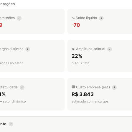
entações
emissões
⚖️ Saldo líquido
i
i
9
-70
argos distintos
📊 Amplitude salarial
i
i
22%
ações no setor
piso → teto
otatividade
🏢 Custo empresa (est.)
i
i
.1%
R$ 3.843
 — setor dinâmico
estimado com encargos
mento
i