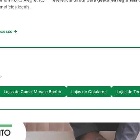
nefícios locais.
 acesso →
ar
Lojas de Cama, Mesa e Banho
Lojas de Celulares
Lojas de Te