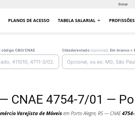
Entrar
PLANOS DE ACESSO
TABELA SALARIAL
PROFISSÕES
ou código CBO/CNAE
Cidade/estado
(opcional)
. Em branco = 
 — CNAE 4754-7/01 — Por
mércio Varejista de Móveis
em Porto Alegre, RS — CNAE
4754-