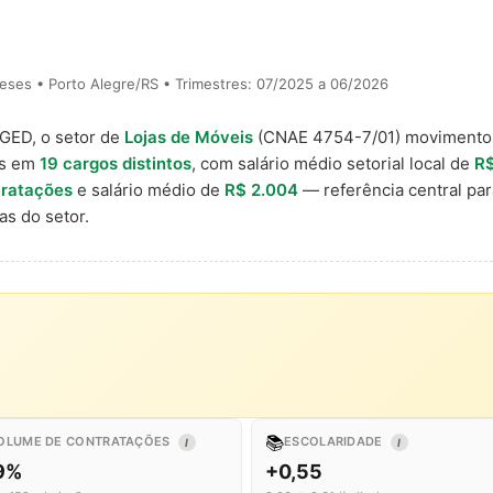
eses • Porto Alegre/RS • Trimestres: 07/2025 a 06/2026
AGED, o setor de
Lojas de Móveis
(CNAE 4754-7/01) moviment
is em
19 cargos distintos
, com salário médio setorial local de
R$
tratações
e salário médio de
R$ 2.004
— referência central pa
s do setor.
📚
OLUME DE CONTRATAÇÕES
ESCOLARIDADE
I
I
,9%
+0,55