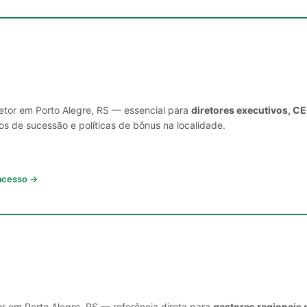
setor em Porto Alegre, RS — essencial para
diretores executivos, C
s de sucessão e políticas de bônus na localidade.
 acesso →
or em Porto Alegre, RS — referência direta para
gestores regionais 