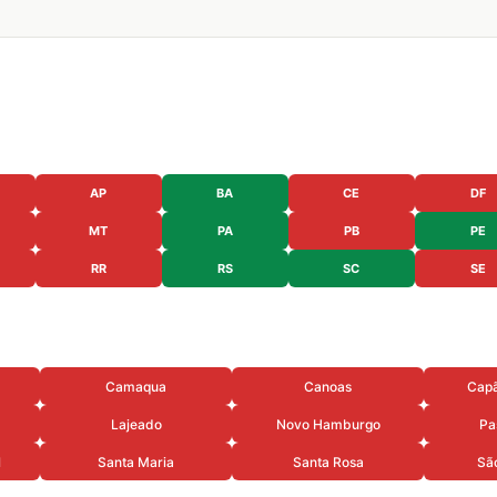
AP
BA
CE
DF
MT
PA
PB
PE
RR
RS
SC
SE
Camaqua
Canoas
Cap
Lajeado
Novo Hamburgo
Pa
l
Santa Maria
Santa Rosa
Sã