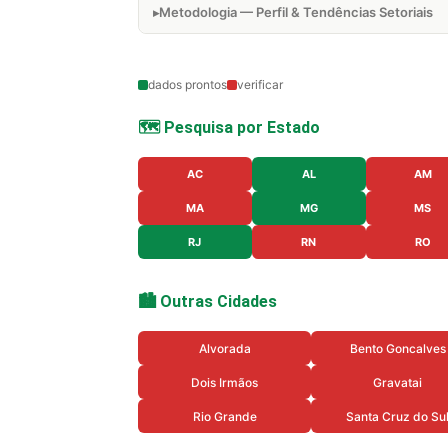
Metodologia — Perfil & Tendências Setoriais
dados prontos
verificar
🗺️ Pesquisa por Estado
AC
AL
AM
MA
MG
MS
RJ
RN
RO
🏙️ Outras Cidades
Alvorada
Bento Goncalves
Dois Irmãos
Gravatai
Rio Grande
Santa Cruz do Su