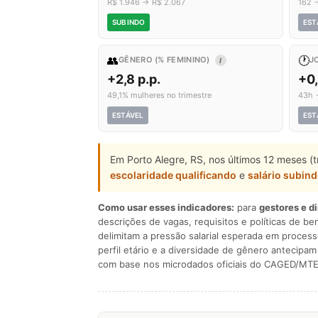
R$ 1.946 → R$ 2.067
162 
SUBINDO
EST
👥
🕐
GÊNERO (% FEMININO)
J
I
+2,8 p.p.
+0
49,1% mulheres no trimestre
43h 
ESTÁVEL
EST
Em Porto Alegre, RS, nos últimos 12 meses (
escolaridade qualificando
e
salário subin
Como usar esses indicadores:
para
gestores e d
descrições de vagas, requisitos e políticas de be
delimitam a pressão salarial esperada em process
perfil etário e a diversidade de gênero antecip
com base nos microdados oficiais do CAGED/MTE