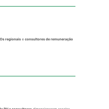
EOs regionais
e
consultores de remuneração
de RH e consultores
dimensionarem escalas,