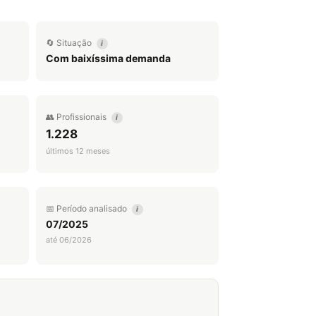
🔄 Situação
i
Com baixíssima demanda
👥 Profissionais
i
1.228
últimos 12 meses
📅 Período analisado
i
07/2025
até 06/2026