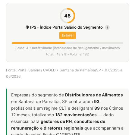
48
🎯 IPS - Índice Portal Salário do Segmento
i
Estável
Saldo: 4 • Rotatividade (intensidade de desligamento / movimento
total): 48,9% • Volume: 182
Fonte: Portal Salário / CAGED • Santana de Parnaíba/SP • 07/2025 a
06/2026
Empresas do segmento de
Distribuidoras de Alimentos
em Santana de Parnaíba, SP contrataram
93
profissionais em regime CLT e desligaram
89
nos últimos
12 meses, totalizando
182 movimentações
— dado
essencial para
gestores de RH
,
consultores de
remuneração
e
diretores regionais
que acompanham a
saúde do setor. Fonte: CAGED/MTE.