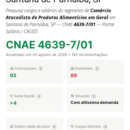
Pesquisa cargos e salários do segmento de
Comércio
Atacadista de Produtos Alimentícios em Geral
em
Santana de Parnaíba, SP — CNAE
4639-7/01
— Portal
Salário / CAGED.
CNAE 4639-7/01
Atualizado em
03 agosto de 2026
• 182 movimentações
📥 Contratações
📤 Demissões
i
i
93
89
⚖️ Saldo líquido
🔄 Situação
i
i
Com altíssima demanda
+4
💰 Salário médio do setor
🎯 Cargos distintos
i
i