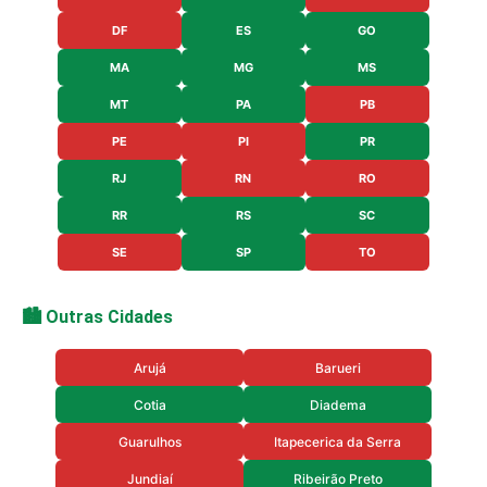
DF
ES
GO
MA
MG
MS
MT
PA
PB
PE
PI
PR
RJ
RN
RO
RR
RS
SC
SE
SP
TO
🏙️ Outras Cidades
Arujá
Barueri
Cotia
Diadema
Guarulhos
Itapecerica da Serra
Jundiaí
Ribeirão Preto