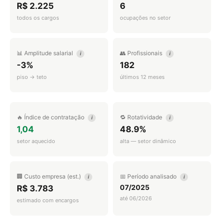
R$ 2.225
6
todos os cargos
ocupações no setor
📊 Amplitude salarial
👥 Profissionais
i
i
-3%
182
piso → teto
últimos 12 meses
🔥 Índice de contratação
🔁 Rotatividade
i
i
1,04
48.9%
setor aquecido
alta — setor dinâmico
🏢 Custo empresa (est.)
📅 Período analisado
i
i
07/2025
R$ 3.783
até 06/2026
estimado com encargos