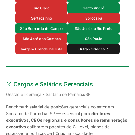
Rio Claro
Santo André
Sertãozinho
Sorocaba
São Bernardo do Campo
São José do Rio Preto
São José dos Campos
São Paulo
Vargem Grande Paulista
Outras cidades →
🏅 Cargos e Salários Gerenciais
Gestão e liderança • Santana de Parnaíba/SP
Benchmark salarial de posições gerenciais no setor em
Santana de Parnaíba, SP — essencial para
diretores
executivos, CEOs regionais
e
consultores de remuneração
executiva
calibrarem pacotes de C-Level, planos de
sucessão e políticas de bônus na localidade.