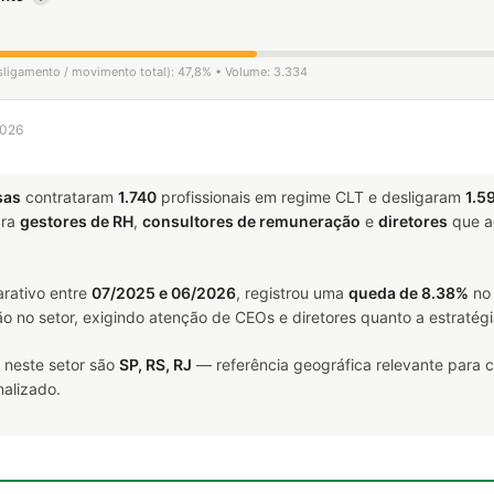
esligamento / movimento total): 47,8% • Volume: 3.334
2026
sas
contrataram
1.740
profissionais em regime CLT e desligaram
1.5
ara
gestores de RH
,
consultores de remuneração
e
diretores
que a
rativo entre
07/2025 e 06/2026
, registrou uma
queda de 8.38%
no 
ão no setor, exigindo atenção de CEOs e diretores quanto a estratégi
 neste setor são
SP, RS, RJ
— referência geográfica relevante para 
alizado.