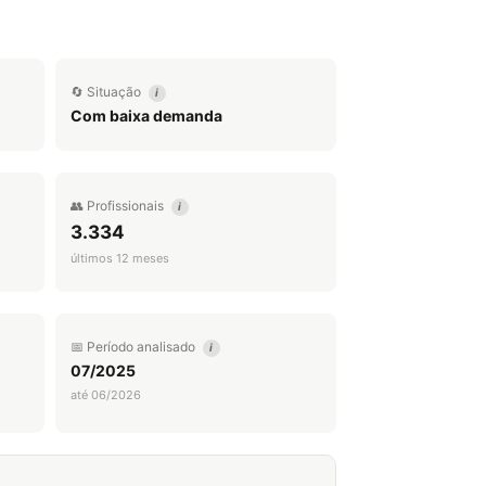
🔄 Situação
i
Com baixa demanda
👥 Profissionais
i
3.334
últimos 12 meses
📅 Período analisado
i
07/2025
até 06/2026