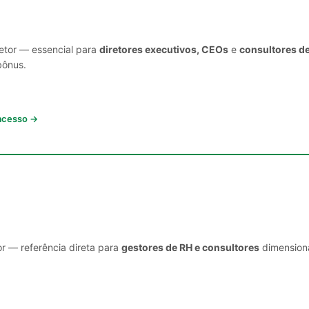
setor — essencial para
diretores executivos, CEOs
e
consultores d
bônus.
 acesso →
or — referência direta para
gestores de RH e consultores
dimensiona