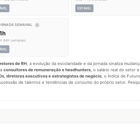
ÁVEL
ESTÁVEL
ORNADA SEMANAL
I
1h
→ 44h semanais
ÁVEL
iretores de RH
, a evolução da escolaridade e da jornada sinaliza mudan
ra
consultores de remuneração e headhunters
, o salário real do setor 
s, diretores executivos e estrategistas de negócio
, o Índice de Futuro
sucessão de talentos e tendências de consumo do próprio setor. Pesqu