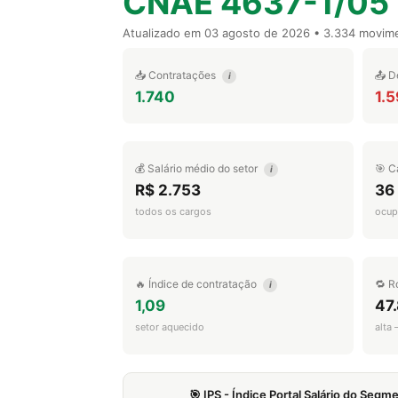
CNAE 4637-1/05
Atualizado em
03 agosto de 2026
• 3.334 movim
📥 Contratações
📤 D
i
1.740
1.
💰 Salário médio do setor
🎯 C
i
R$ 2.753
36
todos os cargos
ocup
🔥 Índice de contratação
🔁 R
i
1,09
47
setor aquecido
alta
🎯 IPS - Índice Portal Salário do Seg