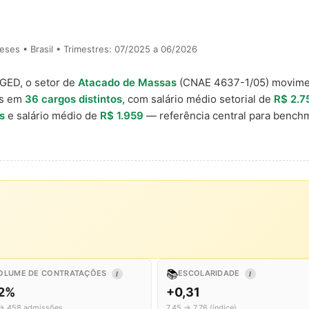
ses • Brasil • Trimestres: 07/2025 a 06/2026
AGED, o setor de
Atacado de Massas
(CNAE 4637-1/05) movim
is em
36 cargos distintos
, com salário médio setorial de
R$ 2.7
s
e salário médio de
R$ 1.959
— referência central para benc
📚
OLUME DE CONTRATAÇÕES
ESCOLARIDADE
I
I
,2%
+0,31
→ 458 admissões
7,45 → 7,76 (índice)