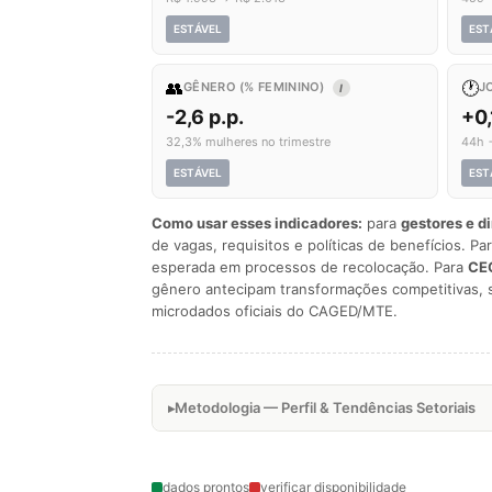
ESTÁVEL
EST
👥
🕐
GÊNERO (% FEMININO)
J
I
-2,6 p.p.
+0,
32,3% mulheres no trimestre
44h 
ESTÁVEL
EST
Como usar esses indicadores:
para
gestores e d
de vagas, requisitos e políticas de benefícios. Pa
esperada em processos de recolocação. Para
CEO
gênero antecipam transformações competitivas, 
microdados oficiais do CAGED/MTE.
Metodologia — Perfil & Tendências Setoriais
dados prontos
verificar disponibilidade