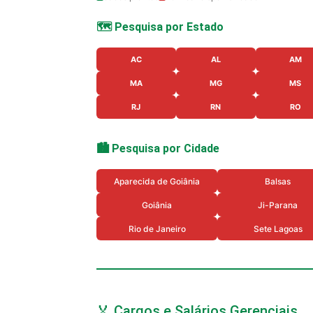
🗺️ Pesquisa por Estado
AC
AL
AM
MA
MG
MS
RJ
RN
RO
🏙️ Pesquisa por Cidade
Aparecida de Goiânia
Balsas
Goiânia
Ji-Parana
Rio de Janeiro
Sete Lagoas
🏅 Cargos e Salários Gerenciais