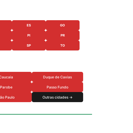
ES
GO
PI
PR
SP
TO
Caucaia
Duque de Caxias
Parobe
Passo Fundo
ão Paulo
Outras cidades →