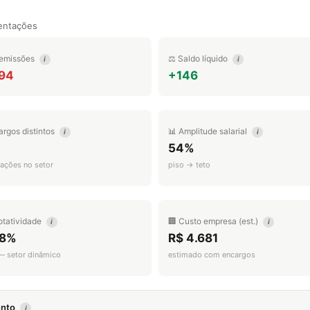
entações
emissões
⚖️ Saldo líquido
i
i
594
+146
argos distintos
📊 Amplitude salarial
i
i
54%
ações no setor
piso → teto
otatividade
🏢 Custo empresa (est.)
i
i
.8%
R$ 4.681
 — setor dinâmico
estimado com encargos
mento
i