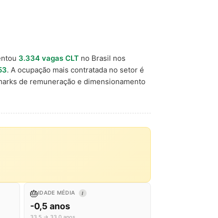
entou
3.334 vagas CLT
no Brasil nos
53
. A ocupação mais contratada no setor é
hmarks de remuneração e dimensionamento
🎂
IDADE MÉDIA
I
-0,5 anos
33,5 → 33,0 anos