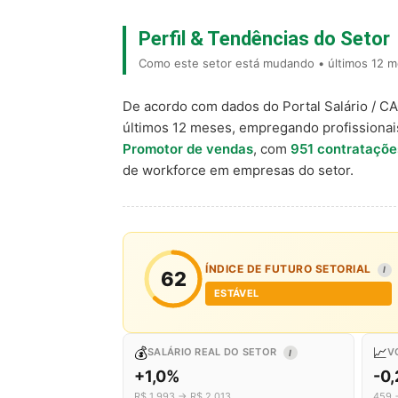
Perfil & Tendências do Setor
Como este setor está mudando • últimos 12 me
De acordo com dados do Portal Salário / C
últimos 12 meses, empregando profissiona
Promotor de vendas
, com
951 contrataçõe
de workforce em empresas do setor.
ÍNDICE DE FUTURO SETORIAL
I
62
ESTÁVEL
💰
📈
SALÁRIO REAL DO SETOR
V
I
+1,0%
-0
R$ 1.993 → R$ 2.013
459 