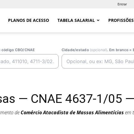
Entrar
PLANOS DE ACESSO
TABELA SALARIAL
PROFISSÕES
ou código CBO/CNAE
Cidade/estado
(opcional)
. Em branco = 
as — CNAE 4637-1/05 — S
egmento de
Comércio Atacadista de Massas Alimentícias
em t