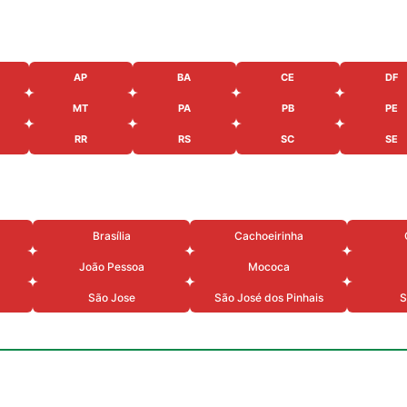
AP
BA
CE
DF
MT
PA
PB
PE
RR
RS
SC
SE
Brasília
Cachoeirinha
João Pessoa
Mococa
São Jose
São José dos Pinhais
S