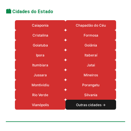
🏙️ Cidades do Estado
Caiaponia
Chapadão do Céu
Cristalina
Formosa
Goiatuba
Goiânia
Ipora
Itaberaí
Itumbiara
Jatai
Jussara
Mineiros
Montividiu
Porangatu
Rio Verde
Silvania
Vianópolis
Outras cidades →