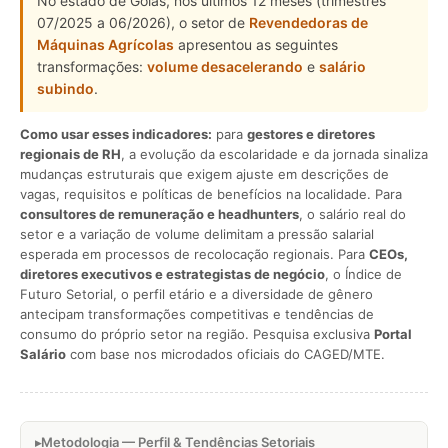
No estado de Goiás, nos últimos 12 meses (trimestres
07/2025 a 06/2026), o setor de
Revendedoras de
Máquinas Agrícolas
apresentou as seguintes
transformações:
volume desacelerando
e
salário
subindo
.
Como usar esses indicadores:
para
gestores e diretores
regionais de RH
, a evolução da escolaridade e da jornada sinaliza
mudanças estruturais que exigem ajuste em descrições de
vagas, requisitos e políticas de benefícios na localidade. Para
consultores de remuneração e headhunters
, o salário real do
setor e a variação de volume delimitam a pressão salarial
esperada em processos de recolocação regionais. Para
CEOs,
diretores executivos e estrategistas de negócio
, o Índice de
Futuro Setorial, o perfil etário e a diversidade de gênero
antecipam transformações competitivas e tendências de
consumo do próprio setor na região. Pesquisa exclusiva
Portal
Salário
com base nos microdados oficiais do CAGED/MTE.
Metodologia — Perfil & Tendências Setoriais