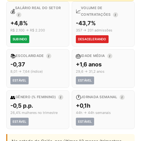
SALÁRIO REAL DO SETOR
VOLUME DE
💰
📈
CONTRATAÇÕES
I
I
+4,8%
-43,7%
R$ 2.100 → R$ 2.200
357 → 201 admissões
SUBINDO
DESACELERANDO
📚
🎂
ESCOLARIDADE
IDADE MÉDIA
I
I
-0,37
+1,6 anos
8,01 → 7,64 (índice)
29,6 → 31,2 anos
ESTÁVEL
ESTÁVEL
👥
🕐
GÊNERO (% FEMININO)
JORNADA SEMANAL
I
I
-0,5 p.p.
+0,1h
26,4% mulheres no trimestre
44h → 44h semanais
ESTÁVEL
ESTÁVEL