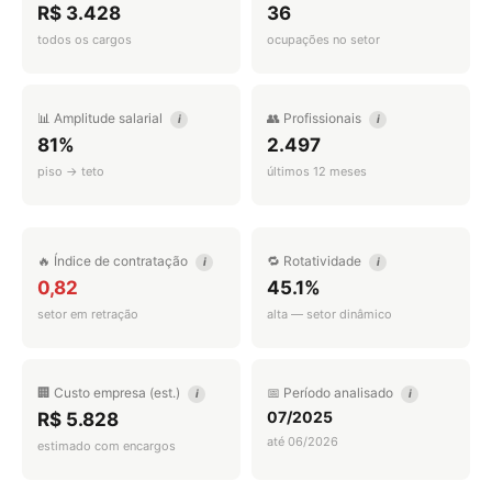
R$ 3.428
36
todos os cargos
ocupações no setor
📊 Amplitude salarial
👥 Profissionais
i
i
81%
2.497
piso → teto
últimos 12 meses
🔥 Índice de contratação
🔁 Rotatividade
i
i
0,82
45.1%
setor em retração
alta — setor dinâmico
🏢 Custo empresa (est.)
📅 Período analisado
i
i
07/2025
R$ 5.828
até 06/2026
estimado com encargos