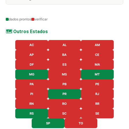
dados prontos
verificar
🗺️ Outros Estados
AC
AL
AM
AP
BA
CE
DF
ES
MA
MG
MS
MT
PA
PB
PE
PI
PR
RJ
RN
RO
RR
RS
SC
SE
SP
TO