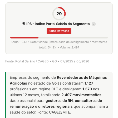
29
🎯 IPS - Índice Portal Salário do Segmento
i
Forte Retração
Saldo: -243 • Rotatividade (intensidade de desligamento / movimento
total): 54,9% • Volume: 2.497
Fonte: Portal Salário / CAGED • GO • 07/2025 a 06/2026
Empresas do segmento de
Revendedoras de Máquinas
Agrícolas
no estado de Goiás contrataram
1.127
profissionais em regime CLT e desligaram
1.370
nos
últimos 12 meses, totalizando
2.497 movimentações
—
dado essencial para
gestores de RH
,
consultores de
remuneração
e
diretores regionais
que acompanham a
saúde do setor. Fonte: CAGED/MTE.