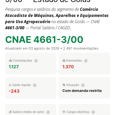
Pesquisa cargos e salários do segmento de
Comércio
Atacadista de Máquinas, Aparelhos e Equipamentos
para Uso Agropecuário
no estado de Goiás — CNAE
4661-3/00
— Portal Salário / CAGED.
CNAE 4661-3/00
Atualizado em
03 agosto de 2026
• 2.497 movimentações
📥 Contratações
📤 Demissões
i
i
1.127
1.370
⚖️ Saldo líquido
🔄 Situação
i
i
Com demanda restrita
-243
💰 Salário médio do setor
🎯 Cargos distintos
i
i