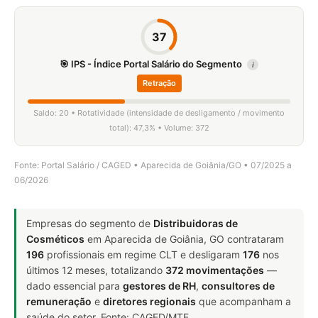
37
🎯 IPS - Índice Portal Salário do Segmento
i
Retração
Saldo: 20 • Rotatividade (intensidade de desligamento / movimento
total): 47,3% • Volume: 372
Fonte: Portal Salário / CAGED • Aparecida de Goiânia/GO • 07/2025 a
06/2026
Empresas do segmento de
Distribuidoras de
Cosméticos
em Aparecida de Goiânia, GO contrataram
196
profissionais em regime CLT e desligaram
176
nos
últimos 12 meses, totalizando
372 movimentações
—
dado essencial para
gestores de RH
,
consultores de
remuneração
e
diretores regionais
que acompanham a
saúde do setor. Fonte: CAGED/MTE.