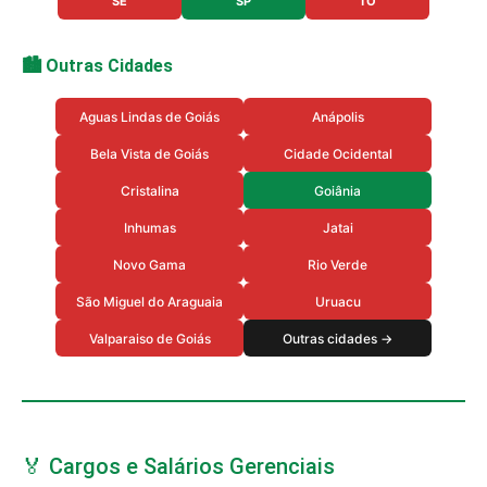
SE
SP
TO
🏙️ Outras Cidades
Aguas Lindas de Goiás
Anápolis
Bela Vista de Goiás
Cidade Ocidental
Cristalina
Goiânia
Inhumas
Jatai
Novo Gama
Rio Verde
São Miguel do Araguaia
Uruacu
Valparaiso de Goiás
Outras cidades →
🏅 Cargos e Salários Gerenciais