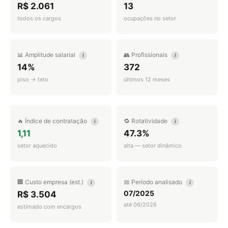
R$ 2.061
13
todos os cargos
ocupações no setor
📊 Amplitude salarial
👥 Profissionais
i
i
14%
372
piso → teto
últimos 12 meses
🔥 Índice de contratação
🔁 Rotatividade
i
i
1,11
47.3%
setor aquecido
alta — setor dinâmico
🏢 Custo empresa (est.)
📅 Período analisado
i
i
07/2025
R$ 3.504
até 06/2026
estimado com encargos