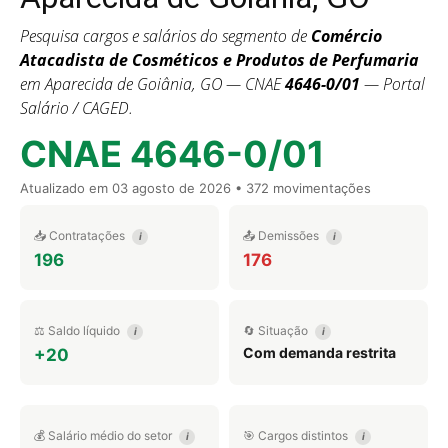
Pesquisa cargos e salários do segmento de
Comércio
Atacadista de Cosméticos e Produtos de Perfumaria
em Aparecida de Goiânia, GO — CNAE
4646-0/01
— Portal
Salário / CAGED.
CNAE 4646-0/01
Atualizado em
03 agosto de 2026
• 372 movimentações
📥 Contratações
📤 Demissões
i
i
196
176
⚖️ Saldo líquido
🔄 Situação
i
i
Com demanda restrita
+20
💰 Salário médio do setor
🎯 Cargos distintos
i
i