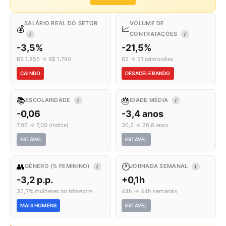
SALÁRIO REAL DO SETOR
VOLUME DE
💰
📈
CONTRATAÇÕES
I
I
-3,5%
-21,5%
R$ 1.855 → R$ 1.790
65 → 51 admissões
CAINDO
DESACELERANDO
📚
🎂
ESCOLARIDADE
IDADE MÉDIA
I
I
-0,06
-3,4 anos
7,06 → 7,00 (índice)
30,2 → 26,8 anos
ESTÁVEL
ESTÁVEL
👥
🕐
GÊNERO (% FEMININO)
JORNADA SEMANAL
I
I
-3,2 p.p.
+0,1h
35,3% mulheres no trimestre
44h → 44h semanais
MAIS HOMENS
ESTÁVEL