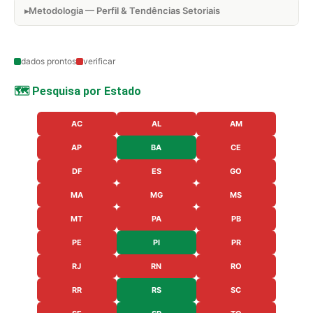
Metodologia — Perfil & Tendências Setoriais
dados prontos
verificar
🗺️ Pesquisa por Estado
AC
AL
AM
AP
BA
CE
DF
ES
GO
MA
MG
MS
MT
PA
PB
PE
PI
PR
RJ
RN
RO
RR
RS
SC